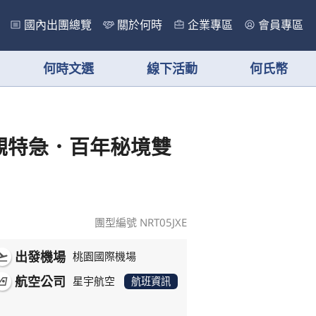
國內出團總覽
關於何時
企業專區
會員專區
何時文選
線下活動
何氏幣
觀特急．百年秘境雙
團型編號 NRT05JXE
出發機場
ht_takeoff
桃園國際機場
航空公司
rlines
星宇航空
航班資訊