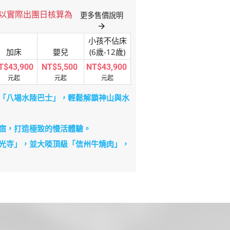
格以實際出團日核算為
更多售價說明
arrow_forward
小孩不佔床
加床
嬰兒
(6歲-12歲)
T$43,900
NT$5,500
NT$43,900
元起
元起
元起
「八場水陸巴士」，輕鬆解鎖神山與水
宿，打造極致的慢活體驗。
光寺」，並大啖頂級「信州牛燒肉」，