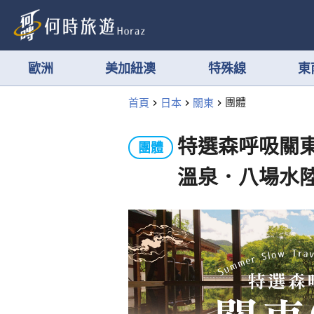
歐洲
美加紐澳
特殊線
東
首頁
日本
關東
團體
特選森呼吸關
團體
溫泉．八場水