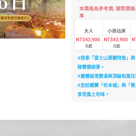
本價格為參考價, 實際價
準
大人
小孩佔床
NT$43,900
NT$43,900
N
元起
元起
#搭乘「富士山景觀特急」與
陸雙棲絕景。
#嚴選秘境雙湯與頂級和風住
#走訪國寶「松本城」與「善
享受風土旬味。