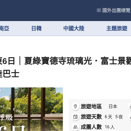
國外出團總覽
南亞
日韓
中國大陸
主題旅遊
東6日｜夏綠寶德寺琉璃光．富士景
陸巴士
旅遊地區
room
日本
flig
旅遊天數
天
夜
event
6
5
ai
成團人數
人
people
16