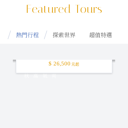
Featured Tours
熱門行程
探索世界
超值特選
特選釜山「楓」頂！5日
$ 26,500
元起
秋高氣爽