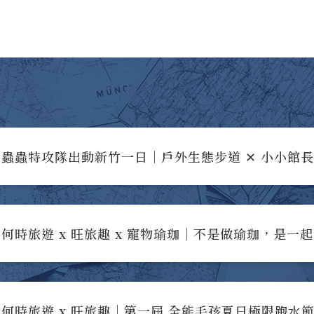
蟲蟲特攻隊出動新竹一日｜戶外生態步道 ✕ 小小館
何時旅遊 x 旺旅趣 x 寵物瑜珈｜不是做瑜珈，是一
何時旅遊 x 旺旅趣｜第一屆 全能毛孩夏日極限跑水