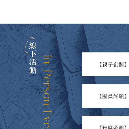
線下活動
In-Person Events
【親子企劃】
【團員許願】
【年度企劃】