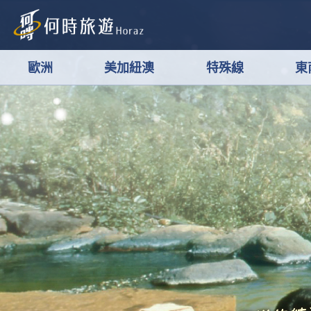
歐洲
美加紐澳
特殊線
東