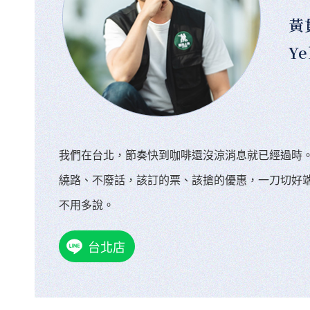
黃
Ye
我們在台北，節奏快到咖啡還沒涼消息就已經過時
繞路、不廢話，該訂的票、該搶的優惠，一刀切好
不用多說。
台北店