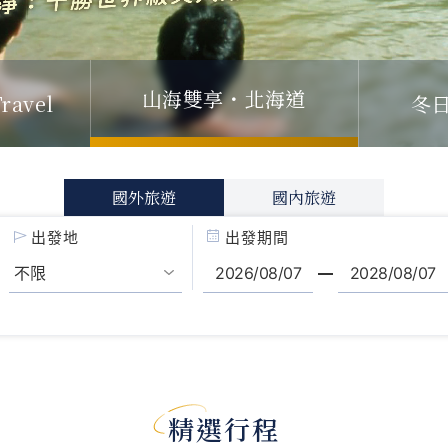
山海雙享・北海道
ravel
冬
國外旅遊
國內旅遊
出發地
出發期間
精選行程