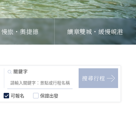
日慢旅・奧捷德
續章雙城・緩慢峴港
可報名
保證出發