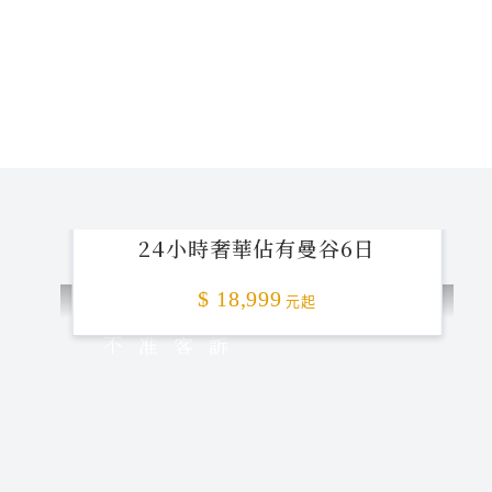
24小時奢華佔有曼谷6日
$ 18,999
元起
不准客訴