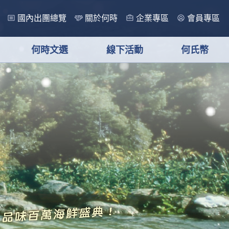
國內出團總覽
關於何時
企業專區
會員專區
何時文選
線下活動
何氏幣