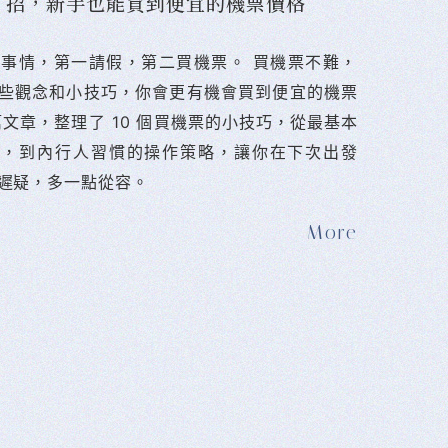
10 招，新手也能買到便宜的機票價格
難的事情，第一請假，第二買機票。 󠀠買機票不難，
些觀念和小技巧，你會更有機會買到便宜的機票
篇文章，整理了 10 個買機票的小技巧，從最基本
法，到內行人習慣的操作策略，讓你在下次出發
遲疑，多一點從容。