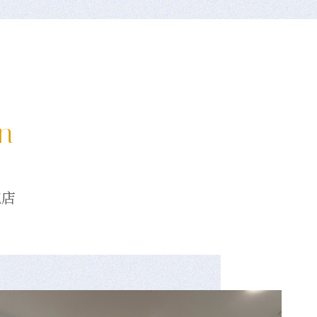
on
龍店