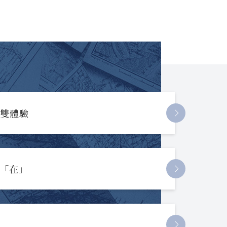
長雙體驗
起「在」
節