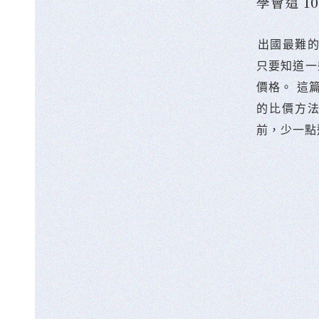
學會這 
󠀠出國最
只要知道一
價格。 這
的比價方
前，少一點