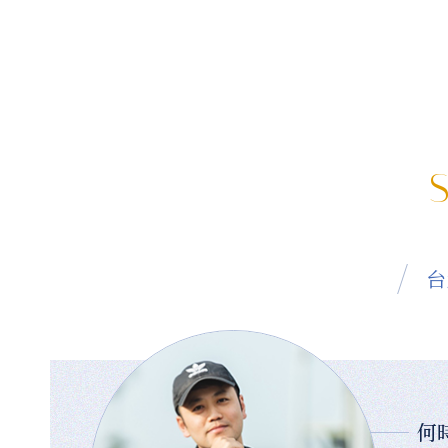
S
台
何