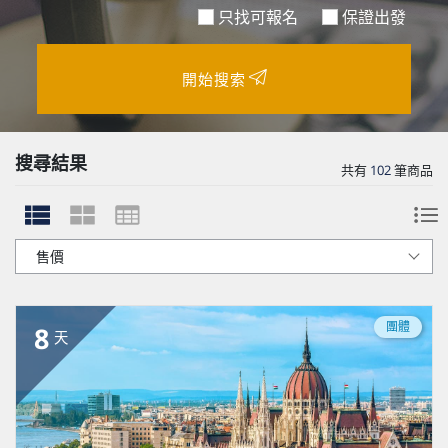
只找可報名
保證出發
開始搜索
搜尋結果
共有
102
筆商品
團體
8
天