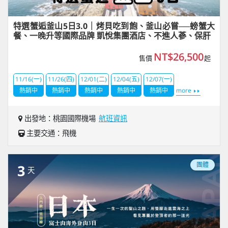
特選蟹逅釜山5日3.0｜烤貝吃到飽、釜山必嘗──螃蟹大
餐、一晚升等國際品牌 凱悅集團酒店、不進人蔘、保肝
NT$26,500
售價
起
11/16(一)
11/26(四)
12/01(二)
12/04(五)
12/07(一)
熱銷中
熱銷中
熱銷中
熱銷中
熱銷中
more
出發地：桃園國際機場
航班資訊
主要交通：飛機
團體
3
天