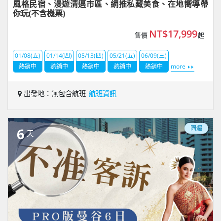
風格民宿、漫遊清邁市區、網推私藏美食、在地嚮導帶
你玩(不含機票)
NT$17,999
售價
起
01/08(五)
01/14(四)
05/13(四)
05/21(五)
06/09(三)
熱銷中
熱銷中
熱銷中
熱銷中
熱銷中
more
出發地：無包含航班
航班資訊
團體
6
天