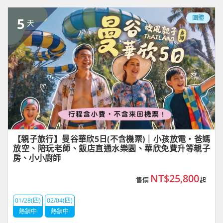
團體
5
天
【親子旅行】曼谷華欣5日(不含機票)｜小孩放電・爸媽
放空、陪玩老師、飯店直通水樂園、華欣免費升等親子
房、小小廚師
NT$25,800
售價
起
01/28(四)
02/04(四)
熱銷中
熱銷中