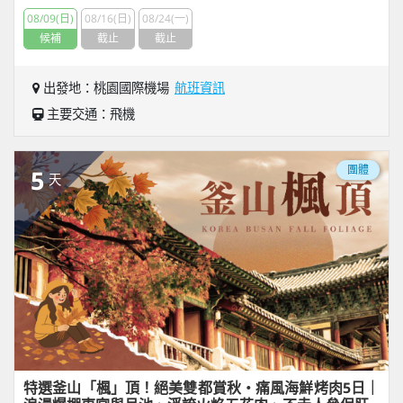
08/09(日)
08/16(日)
08/24(一)
候補
截止
截止
出發地：桃園國際機場
航班資訊
主要交通：飛機
團體
5
天
特選釜山「楓」頂！絕美雙都賞秋・痛風海鮮烤肉5日｜