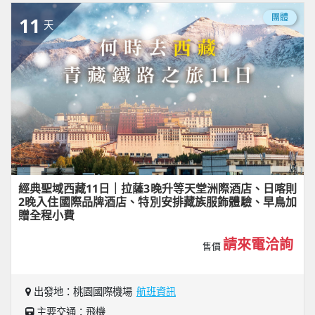
團體
11
天
經典聖域西藏11日｜拉薩3晚升等天堂洲際酒店、日喀則
2晚入住國際品牌酒店、特別安排藏族服飾體驗、早鳥加
贈全程小費
請來電洽詢
售價
出發地：桃園國際機場
航班資訊
主要交通：飛機