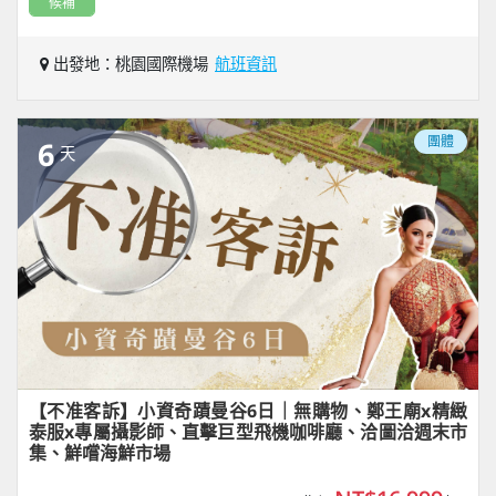
候補
出發地：桃園國際機場
航班資訊
團體
6
天
【不准客訴】小資奇蹟曼谷6日｜無購物、鄭王廟x精緻
泰服x專屬攝影師、直擊巨型飛機咖啡廳、洽圖洽週末市
集、鮮嚐海鮮市場