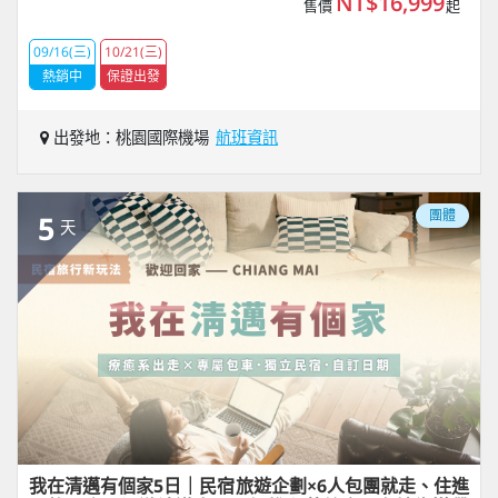
NT$16,999
售價
起
09/16(三)
10/21(三)
熱銷中
保證出發
出發地：桃園國際機場
航班資訊
團體
5
天
我在清邁有個家5日｜民宿旅遊企劃×6人包團就走、住進