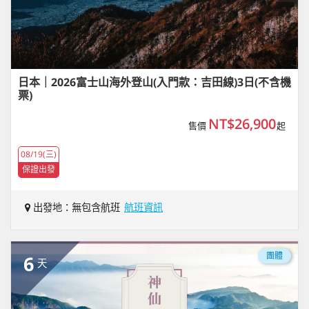
日本｜2026富士山海外登山(入門款：吉田線)3日(不含機
票)
NT$26,900
售價
起
08/19(三)
保證出發
出發地：無包含航班
航班資訊
團體
6
天