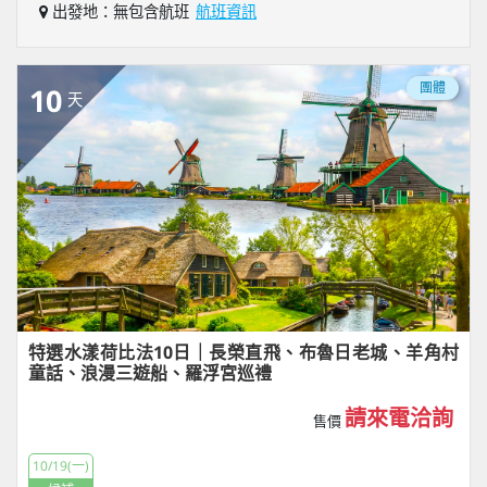
出發地：無包含航班
航班資訊
團體
10
天
特選水漾荷比法10日｜長榮直飛、布魯日老城、羊角村
童話、浪漫三遊船、羅浮宮巡禮
請來電洽詢
售價
10/19(一)