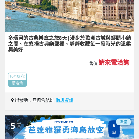
多瑙河的古典樂章之旅8天|漫步於歐洲古城與鄉間小鎮
之間、在悠揚古典樂聲裡、靜靜收藏每一段時光的溫柔
與美好
請來電洽詢
售價
10/10(六)
請電洽
出發地：無包含航班
航班資訊
團體
5
天