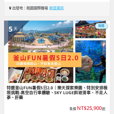
出發地：桃園國際機場
航班資訊
團體
5
天
特選釜山FUN暑假5日2.0｜樂天探索樂園、特別安排極
限挑戰-高空自行車體驗、SKY LUGE斜坡滑車、不走人
蔘、肝藥
NT$25,900
售價
起