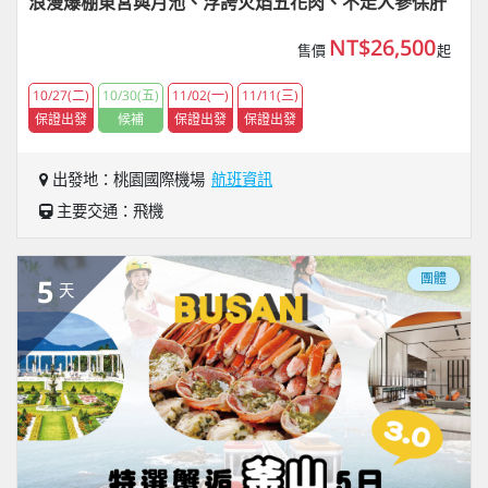
浪漫爆棚東宮與月池、浮誇火焰五花肉、不走人參保肝
NT$26,500
售價
起
10/27(二)
10/30(五)
11/02(一)
11/11(三)
保證出發
候補
保證出發
保證出發
出發地：桃園國際機場
航班資訊
主要交通：飛機
團體
5
天