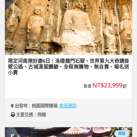
限定河南揪好康6日｜洛陽龍門石窟、世界第九大奇蹟掛
壁公路、古城漢服體驗、全程無購物、無自費、報名送
小費
NT$23,999
售價
起
出發地：桃園國際機場
航班資訊
主要交通：飛機
團體
天