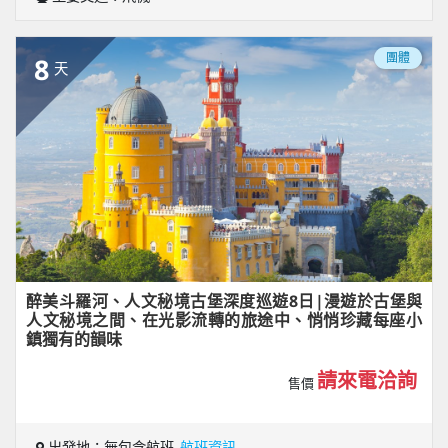
團體
8
天
醉美斗羅河、人文秘境古堡深度巡遊8日|漫遊於古堡與
人文秘境之間、在光影流轉的旅途中、悄悄珍藏每座小
鎮獨有的韻味
請來電洽詢
售價
出發地：無包含航班
航班資訊