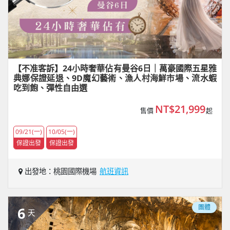
【不准客訴】24小時奢華佔有曼谷6日｜萬豪國際五星雅
典娜保證延退、9D魔幻藝術、漁人村海鮮市場、流水蝦
吃到飽、彈性自由選
NT$21,999
售價
起
09/21(一)
10/05(一)
保證出發
保證出發
出發地：桃園國際機場
航班資訊
團體
6
天