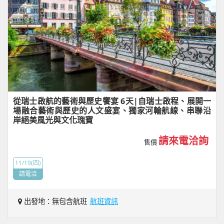
從瑞士啟航的藝術與歷史饗宴 6天|自瑞士啟程、展開一
場融合藝術與歷史的人文盛宴、獨家河輪航線、串聯沿
岸絕美風光與文化瑰寶
請來電洽詢
售價
11/19(四)
請電洽
出發地：無包含航班
航班資訊