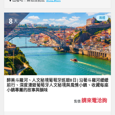
團體
8
天
醉美斗羅河、人文秘境葡萄牙巡遊8日|沿著斗羅河緩緩
前行、深度漫遊葡萄牙人文秘境與風情小鎮、收藏每座
小鎮專屬的故事與韻味
請來電洽詢
售價