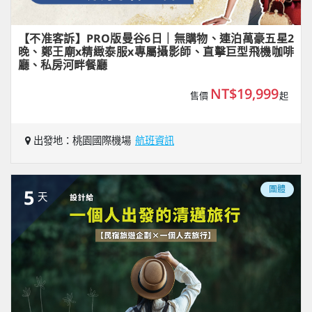
【不准客訴】PRO版曼谷6日｜無購物、連泊萬豪五星2
晚、鄭王廟x精緻泰服x專屬攝影師、直擊巨型飛機咖啡
廳、私房河畔餐廳
NT$19,999
售價
起
出發地：桃園國際機場
航班資訊
團體
5
天