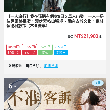
【一人旅行】我在清邁有個家5日ｘ單人出發｜一人一房
住進風格民宿、漫步素帖山秘境、蘭納古城文化、森林
藝術村散策（不含機票）
NT$21,900
售價
起
10/08(四)
11/05(四)
12/24(四)
01/27(三)
保證出發
保證出發
候補
熱銷中
出發地：無包含航班
航班資訊
團體
6
天