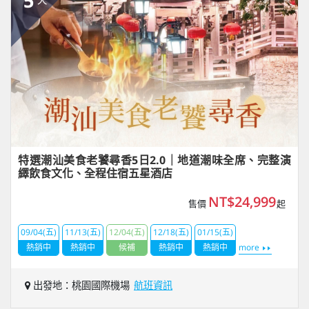
5
特選潮汕美食老饕尋香5日2.0｜地道潮味全席、完整演
繹飲食文化、全程住宿五星酒店
NT$24,999
售價
起
09/04(五)
11/13(五)
12/04(五)
12/18(五)
01/15(五)
熱銷中
熱銷中
候補
熱銷中
熱銷中
more
出發地：桃園國際機場
航班資訊