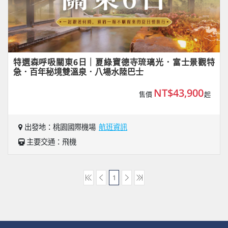
特選森呼吸關東6日｜夏綠寶德寺琉璃光．富士景觀特
急．百年秘境雙溫泉．八場水陸巴士
NT$43,900
售價
起
出發地：桃園國際機場
航班資訊
主要交通：飛機
1