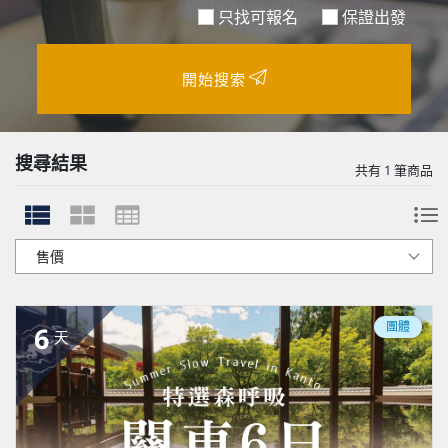
只找可報名
保證出發
開始搜索
搜尋結果
共有
1
筆商品
團體
6
天