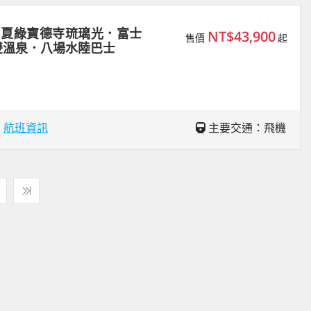
｜夏綠寶德寺琉璃光．富士
NT$43,900
售價
起
雙溫泉．八場水陸巴士
場
航班資訊
主要交通：飛機