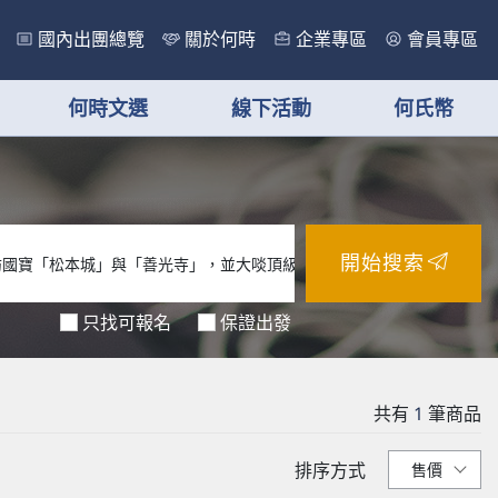
國內出團總覽
關於何時
企業專區
會員專區
何時文選
線下活動
何氏幣
開始搜索
只找可報名
保證出發
共有
1
筆商品
排序方式