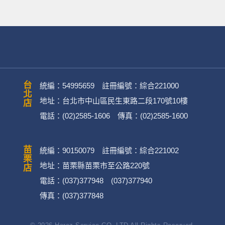
台北店
統編：54995659 註冊編號：綜合221000
地址：台北市中山區民生東路二段170號10樓
電話：(02)2585-1606 傳真：(02)2585-1600
苗栗店
統編：90150079 註冊編號：綜合221002
地址：苗栗縣苗栗市至公路220號
電話：(037)377948 (037)377940
傳真：(037)377848