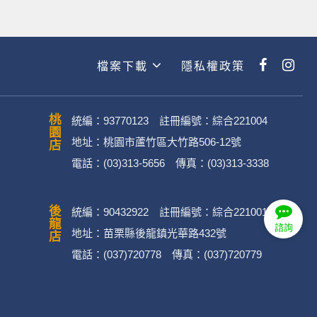
檔案下載
隱私權政策
桃園店
統編：93770123 註冊編號：綜合221004
地址：桃園市蘆竹區大竹路506-12號
電話：(03)313-5656 傳真：(03)313-3338
後龍店
統編：90432922 註冊編號：綜合221001
諮詢
地址：苗栗縣後龍鎮光華路432號
電話：(037)720778 傳真：(037)720779