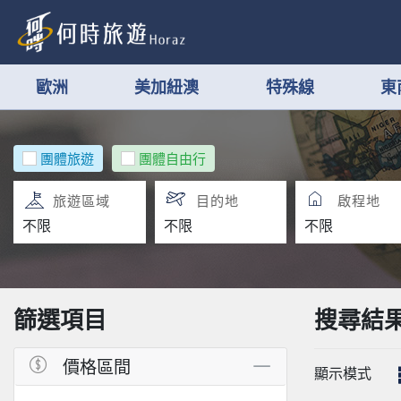
歐洲
美加紐澳
特殊線
東
團體旅遊
團體自由行
旅遊區域
目的地
啟程地
篩選項目
搜尋結
價格區間
顯示模式