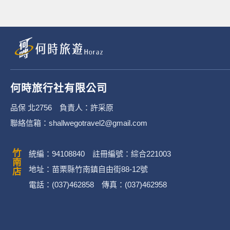
何時旅行社有限公司
品保 北2756 負責人：許采原
聯絡信箱：shallwegotravel2@gmail.com
竹南店
統編：94108840 註冊編號：綜合221003
地址：苗栗縣竹南鎮自由街88-12號
電話：(037)462858 傳真：(037)462958