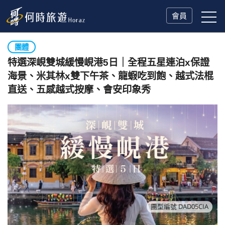
會員
團體
特選深峴雙城緩慢峴港5日｜全程五星連泊x保證
海景、米其林x雙下午茶、龍蝦吃到飽、越式法棍
直送、五感越式按摩、會安印象秀
團型編號 DAD05CIA