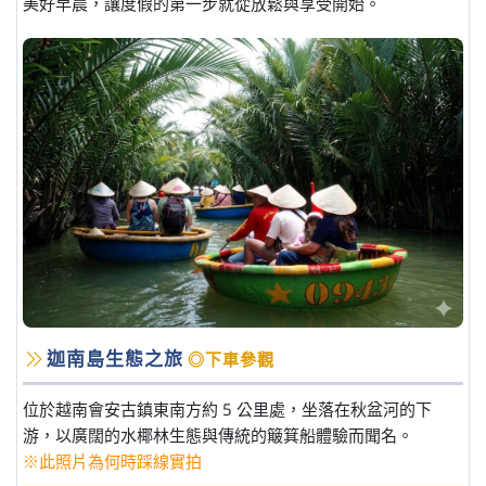
美好早晨，讓度假的第一步就從放鬆與享受開始。
迦南島生態之旅
◎下車參觀
位於越南會安古鎮東南方約 5 公里處，坐落在秋盆河的下
游，以廣闊的水椰林生態與傳統的簸箕船體驗而聞名。
※此照片為何時踩線實拍