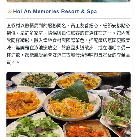
Hoi An Memories Resort & Spa
度假村以熱情周到的服務聞名，員工友善細心、細節安排貼心
到位，是許多家庭、情侶與長住旅客的首選住宿之一。館內餐
飲同樣精彩，融入當地食材與國際菜色，搭配飯店氛圍更顯美
味。無論是在泳池邊放空、於庭園步道散步，或在酒吧享受一
杯涼飲，都能感受到會安這座古城慢活韻味與五星級的尊榮品
質。。