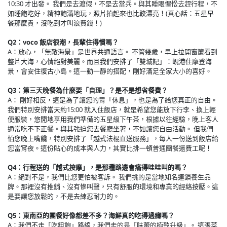
10:30 才出發。 我們是去渡假，不是去當兵。與其睡眼惺忪去趕行程，不
如睡飽吃好，精神飽滿地玩，照片拍起來也比較漂亮！(真心話：五星早
餐那麼貴，沒吃到才叫浪費錢！)
Q2：voco 飯店很潮，長輩住得慣嗎？
A：放心，「無敵海景」是世界共通語言。 不管幾歲，早上拉開窗簾看到
整片大海，心情絕對美麗。而且我們安排了「雙城記」：峴港住摩登海
景，會安住復古小島。這一動一靜的搭配，剛好滿足全家大小的喜好。
Q3：第三天晚餐為什麼要「自理」？是不是想省餐費？
A： 剛好相反，這是為了讓您的胃「休息」，也是為了給您真正的自由。
我們特別安排當天約15:00 就入住飯店，就是希望您能放下行李、換上輕
便服裝，悠閒地享用我們準備的五星級下午茶，根據以往經驗，晚上客人
通常吃不下正餐。與其強迫您去餐廳坐著，不如讓您自由活動。 但我們
怕您晚上嘴饞，特別安排了「越式法棍直送服務」，每人一份送到飯店給
您當宵夜。這份貼心的成本與人力，其實比排一頓普通團餐還費工呢！
Q4：行程送的「越式按摩」，是那種路邊會痛得哇哇叫的嗎？
A：絕對不是，我們比您更怕被客訴。 我們挑的是當地知名連鎖養生品
牌。那裡沒有推銷、沒有慘叫聲，只有舒服的環境和專業的經絡按壓。這
是要讓您放鬆的，不是去練忍耐力的。
Q5：東南亞的團餐好像都差不多？海鮮真的吃得過癮嗎？
A：我們不走「吃粗飽」路線，我們走的是「味蕾的極致升級」。 這張菜