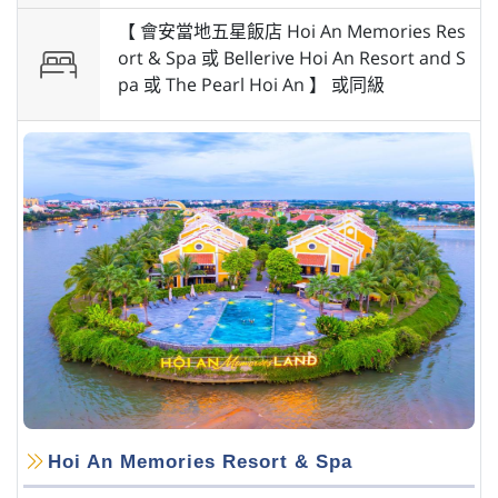
【 會安當地五星飯店 Hoi An Memories Res
ort & Spa 或 Bellerive Hoi An Resort and S
pa 或 The Pearl Hoi An 】 或
同級
Hoi An Memories Resort & Spa