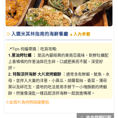
入選米其林指南的海鮮餐廳
▲入內參觀
📍Tips 何編帶路｜吃貨攻略:
1.蔥油烤牡蠣 ：
是店內最經典的東南亞風味，新鮮牡蠣配
上香噴噴的炸蔥油與花生碎，口感肥美而不膩，深受好
評。
2. 特製涼拌海鮮 大片炭烤蝦餅 ：
通常含有鮮蝦、魷魚、水
母，並拌入大量的洋蔥、小黃瓜、胡蘿蔔絲、香菜、薄荷
葉以及碎花生，道地的吃法是用手掰下一小塊酥脆的烤蝦
餅，然後像湯匙一樣舀起涼拌海鮮一起放進嘴裡。
※此照片為何時踩線實拍
expand_more