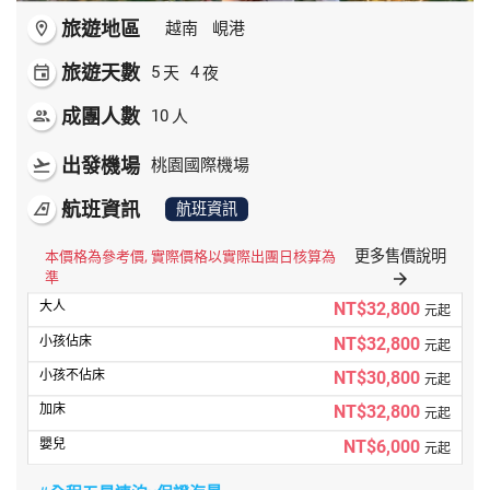
旅遊地區
room
越南
峴港
旅遊天數
天
夜
event
5
4
成團人數
人
people
10
出發機場
flight_takeoff
桃園國際機場
航班資訊
airlines
航班資訊
更多售價說明
本價格為參考價, 實際價格以實際出團日核算為
準
arrow_forward
NT$32,800
元起
NT$32,800
元起
NT$30,800
元起
NT$32,800
元起
NT$6,000
元起