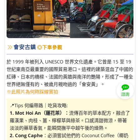
會安古鎮
◎下車參觀
於 1999 年被列入 UNESCO 世界文化遺產。它曾是 15 至 19
世紀東南亞最重要的國際貿易港口。這裡的建築混血了中國的
紅磚、日本的橋樑、法國的黃牆與南洋的艷陽，形成了一種全
世界絕無僅有的、被歲月親吻過的「會安黃」。
※此照片為何時踩線實拍
諮詢
📍Tips 何編帶路｜吃貨攻略:
1. Mot Hoi An（蓮花茶）：
流傳百年的草本配方，融合了
羅漢果、肉桂、薑、檸檬草與綠茶。口感清甜微涼，帶著
淡淡的藥草香氣，能瞬間撫平中越午後的燥熱。
2. Cong Caphe
：必須嘗試他們的 Coconut Coffee（椰奶