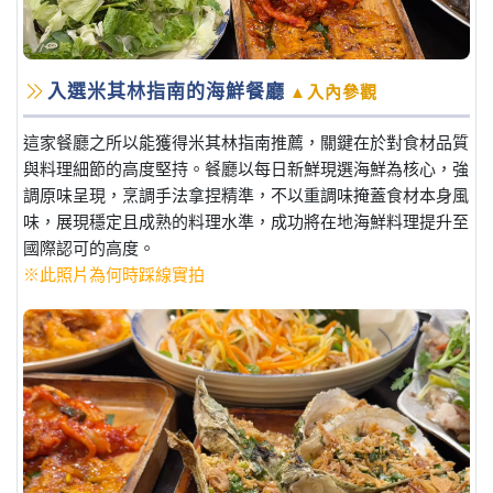
入選米其林指南的海鮮餐廳
▲入內參觀
這家餐廳之所以能獲得米其林指南推薦，關鍵在於對食材品質
與料理細節的高度堅持。餐廳以每日新鮮現選海鮮為核心，強
調原味呈現，烹調手法拿捏精準，不以重調味掩蓋食材本身風
味，展現穩定且成熟的料理水準，成功將在地海鮮料理提升至
國際認可的高度。
※此照片為何時踩線實拍