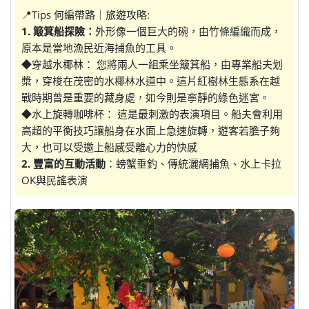
📍Tips 何編帶路｜旅遊攻略:
1. 簸箕船探險：
外形像一個巨大的碗，由竹條編織而成，
原本是當地漁民近海捕魚的工具。
◆穿越水椰林： 您將兩人一組乘坐簸箕船，由專業船夫划
槳，穿梭在茂密的水椰林水道中。這片紅樹林生態系在越
戰時期曾是重要的藏身處，如今則是寧靜的綠色迷宮。
◆水上旋轉咖啡杯： 這是最刺激的表演項目。船夫會利用
高超的平衡技巧讓船身在水面上急速旋轉，遊客若膽子夠
大，也可以受邀上船感受離心力的快感
2. 豐富的互動活動
：螃蟹垂釣、傳統灑網捕魚、水上卡拉
OK與民謠表演