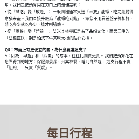
單，我們是把預算用在刀口上的最佳證明：
從「試吃」變「放題」： 一般團體通常只送「半隻」龍蝦，吃完總覺得
•
意猶未盡。我們直接升級為「龍蝦吃到飽」，讓您不用看著盤子算扣打，
想吃多少就吃多少，這才叫過癮。
從「團餐」變「體驗」： 雙米其林餐廳是為了品嚐文化，而第三晚的
•
「法棍直送」則是怕您下午茶吃太撐的貼心安排。
Q6：市面上有更便宜的團，為什麼要選這支？
A：因為「早起」和「踩雷」的成本，往往比團費更貴。 我們把預算花在
您看得到的地方：保證海景房、米其林餐、睡到自然醒。 這支行程不賣
「粗飽」，只賣「質感」。
每日行程