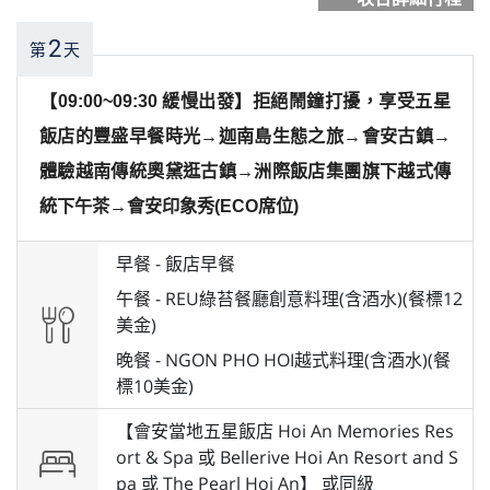
2
第
天
【09:00~09:30 緩慢出發】拒絕鬧鐘打擾，享受五星
飯店的豐盛早餐時光→迦南島生態之旅→會安古鎮→
體驗越南傳統奧黛逛古鎮→洲際飯店集團旗下越式傳
統下午茶→會安印象秀(ECO席位)
早餐 -
飯店早餐
午餐 -
REU綠苔餐廳創意料理(含酒水)(餐標12
美金)
晚餐 -
NGON PHO HOI越式料理(含酒水)(餐
標10美金)
【會安當地五星飯店 Hoi An Memories Res
ort & Spa 或 Bellerive Hoi An Resort and S
pa 或 The Pearl Hoi An】 或
同級