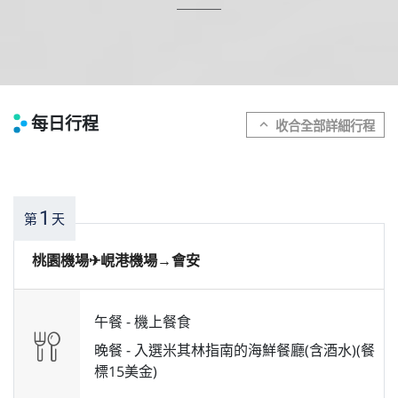
每日行程
expand_more
1
第
天
桃園機場✈峴港機場→會安
午餐 -
機上餐食
晚餐 -
入選米其林指南的海鮮餐廳(含酒水)(餐
標15美金)