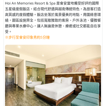
Hoi An Memories Resort & Spa 是會安當地備受好評的國際
五星級度假飯店，結合現代舒適與越南傳統特色，為旅客打造
高質感的度假體驗。飯店坐落於風景優美的地點，周圍綠意環
繞，園區設施齊全，包括寬敞雅致的客房、戶外泳池、優雅餐
廳與專業水療中心，讓人無論是休憩、療癒或社交都能自在享
受。
※步行至會安印象秀約5分鐘