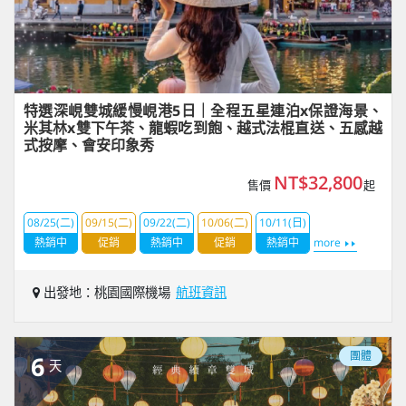
特選深峴雙城緩慢峴港5日｜全程五星連泊x保證海景、
米其林x雙下午茶、龍蝦吃到飽、越式法棍直送、五感越
式按摩、會安印象秀
NT$32,800
售價
起
08/25(二)
09/15(二)
09/22(二)
10/06(二)
10/11(日)
熱銷中
促銷
熱銷中
促銷
熱銷中
more
出發地：桃園國際機場
航班資訊
團體
6
天