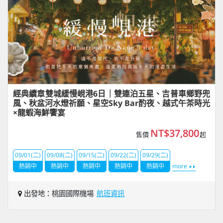
經典續章雙城緩慢峴港6日｜雙連泊五星、吉普車鄉野兜
風、秋盆河水燈祈願、星空Sky Bar酌夜、越式午茶時光
×龍蝦海鮮饗宴
NT$37,800
售價
起
09/01(二)
09/08(二)
09/15(二)
09/22(二)
09/29(二)
熱銷中
熱銷中
熱銷中
熱銷中
熱銷中
more
出發地：桃園國際機場
航班資訊