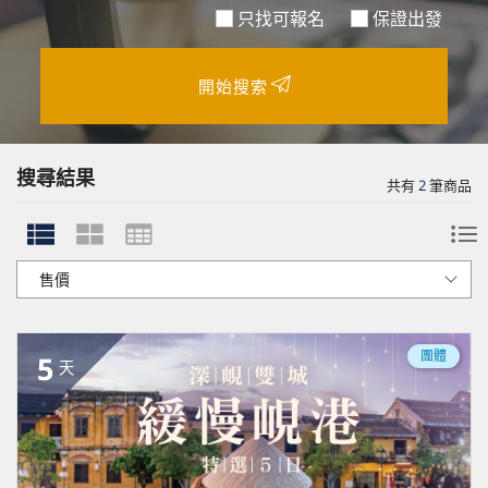
只找可報名
保證出發
開始搜索
搜尋結果
共有
2
筆商品
團體
5
天