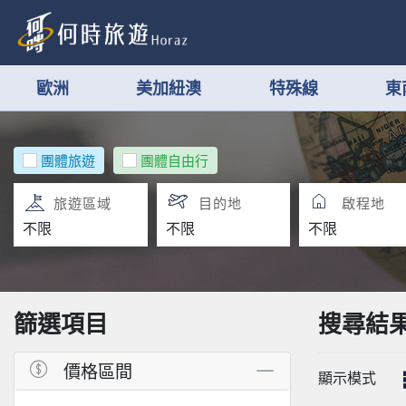
歐洲
美加紐澳
特殊線
東
團體旅遊
團體自由行
旅遊區域
目的地
啟程地
篩選項目
搜尋結
價格區間
顯示模式