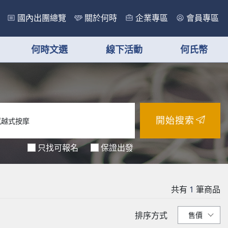
國內出團總覽
關於何時
企業專區
會員專區
何時文選
線下活動
何氏幣
開始搜索
只找可報名
保證出發
共有
1
筆商品
排序方式