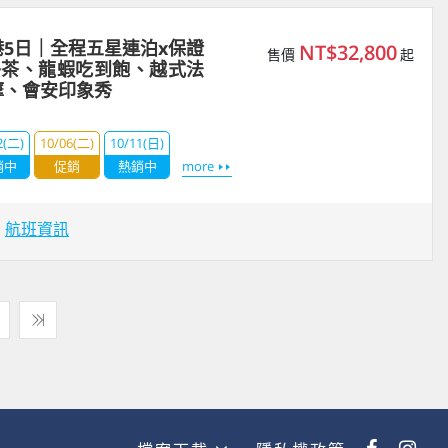
5日｜全程五星連泊x保證
NT$32,800
售價
起
午茶、龍蝦吃到飽、越式法
摩、會安印象秀
2(二)
10/06(二)
10/11(日)
銷中
促銷
熱銷中
more
場
航班資訊