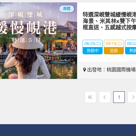
團體
特選深峴雙城緩慢峴港
海景、米其林x雙下
棍直送、五感越式按
08/25(二)
09/15(二)
09/2
熱銷中
促銷
熱
出發地：桃園國際機
1