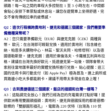
頭路！每一站之間的車程大多控制在 1 至 3 小時左右，中間都
會貼心安排下車景點或休息站，讓您在遊覽車上坐得舒適，完
全不會有傳統拉車的疲憊感。
Q2：這次行程橫跨奧地利、捷克和德國三個國家，我們需要準
備幾種貨幣呢？
A2：您只需要準備歐元（EUR）與捷克克朗（CZK）兩種貨
幣。 歐元：在台灣即可輕鬆兌換，適用於奧地利（包含維也
納、帕恩多夫購物中心、林茲、聖沃夫岡、哈修塔特）以及德
國德勒斯登。 捷克克朗：適用於庫倫洛夫、卡羅維瓦利與布拉
格。建議在台灣先換好歐元，抵達捷克第一站後，領隊會帶大
家前往當地匯率最好的實體兌換所進行兌換。 貼心提醒：這三
國的信用卡與行動支付（如 Apple Pay）極為普及，連上廁所或
買路邊小吃大多都能刷卡，建議不用帶太多現金在身上喔！
Q3：去到奧捷德這三個國家，飯店的插頭和台灣一樣嗎？
A3：這點請完全放心！我們已經為您的充電需求打點好囉！提
供歐洲專用雙圓頭插頭：奧地利、捷克與德國採用的都是德標/
歐標的「雙腳圓形插孔」，電壓為 220 伏特（台灣為 110 伏