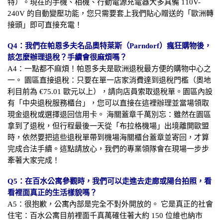
特）。現在的手機、相機、行動電源充電器大多具備 110V-
240V 的自動變壓功能，您只需要套上我們貼心贈送的「歐洲轉
接頭」即可直接充電！
Q4：我們在帕恩多夫名品奧特萊斯（Parndorf）瘋狂購物後，
該怎麼辦理退稅？手續會很麻煩嗎？
A4：一點都不麻煩！帕恩多夫是歐洲退稅最方便的購物中心之
一。 園區直接退稅：只要在單一店家消費達到退稅門檻（奧地
利目前為 €75.01 歐元以上），請向店員索取退稅單。園區內設
有「中央退稅服務櫃台」，您可以直接在這裡辦理並當場領取
現金退稅或選擇退回信用卡。 海關蓋章千萬別忘：雖然在園區
拿到了退稅，但行程最後一天從「布拉格機場」出境離開歐盟
時，依然要把這些退稅單帶到機場海關櫃台蓋章並寄回，才算
完成合法手續。這點請放心，我們的專業領隊會在現場一步步
牽著大家完成！
Q5：在百水公寓參觀時，我們可以走進去走廊或陽台拍照，看
看裡面真正的生活樣貌嗎？
A5：很抱歉，公寓內部是完全不對外開放的。 它是真正的社會
住宅：百水公寓目前裡面千真萬確住著大約 150 位維也納市