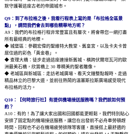
默守護著這座古老的帝國城市。
Q9：到了布拉格之後，我看行程表上寫的是「布拉格全區景
點」，請問我們會去到哪些精華地方呢？
A9：我們的布拉格行程非常豐富且有層次，將會帶您一網打盡
所有最經典的地標。
◆ 城堡區：參觀宏偉的聖維特大教堂、舊皇宮，以及卡夫卡曾
居住過的彩色「黃金巷」。
◆ 查理大橋：徒步走過這座連接新舊城、橫跨伏爾塔瓦河的歐
洲最美石橋，欣賞橋上 30 尊精美的聖者雕像。
◆ 老城區與新城區：走訪老城廣場、看天文鐘整點報時、走過
精品林立的巴黎大道，並前往熱鬧的溫塞斯拉斯廣場感受現代
布拉格的活力。
Q10：【何時旅行社】有提供機場接送服務嗎？我們該如何預
約？
A10：有的！為了讓大家出國和回國都能更輕鬆，我們特別貼心
安排了固定點的機場接送服務，讓您在出發前不必舟車勞頓趕
時間、回程也不必在機場疲勞排隊等客運，直接搭上最舒適的