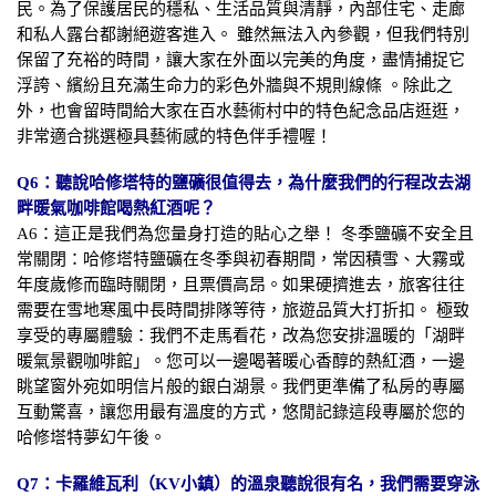
民。為了保護居民的穩私、生活品質與清靜，內部住宅、走廊
和私人露台都謝絕遊客進入。 雖然無法入內參觀，但我們特別
保留了充裕的時間，讓大家在外面以完美的角度，盡情捕捉它
浮誇、繽紛且充滿生命力的彩色外牆與不規則線條 。除此之
外，也會留時間給大家在百水藝術村中的特色紀念品店逛逛，
非常適合挑選極具藝術感的特色伴手禮喔！
Q6：聽說哈修塔特的鹽礦很值得去，為什麼我們的行程改去湖
畔暖氣咖啡館喝熱紅酒呢？
A6：這正是我們為您量身打造的貼心之舉！ 冬季鹽礦不安全且
常關閉：哈修塔特鹽礦在冬季與初春期間，常因積雪、大霧或
年度歲修而臨時關閉，且票價高昂。如果硬擠進去，旅客往往
需要在雪地寒風中長時間排隊等待，旅遊品質大打折扣。 極致
享受的專屬體驗：我們不走馬看花，改為您安排溫暖的「湖畔
暖氣景觀咖啡館」。您可以一邊喝著暖心香醇的熱紅酒，一邊
眺望窗外宛如明信片般的銀白湖景。我們更準備了私房的專屬
互動驚喜，讓您用最有溫度的方式，悠閒記錄這段專屬於您的
哈修塔特夢幻午後。
Q7：卡羅維瓦利（KV小鎮）的溫泉聽說很有名，我們需要穿泳