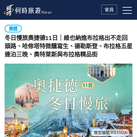
會員
團體
冬日慢旅奧捷德11日｜維也納進布拉格出不走回
頭路、哈修塔特微醺寫生、德勒斯登、布拉格五星
連泊三晚、奧特萊斯與布拉格精品街
團型編號 VIE11CIA