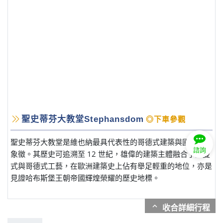
聖史蒂芬大教堂Stephansdom
◎下車參觀
聖史蒂芬大教堂是維也納最具代表性的哥德式建築與國家精神
諮詢
象徵。其歷史可追溯至 12 世紀，雄偉的建築主體融合了羅曼
式與哥德式工藝，在歐洲建築史上佔有舉足輕重的地位，亦是
見證哈布斯堡王朝帝國輝煌榮耀的歷史地標。
expand_more