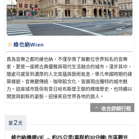
維也納Wien
貴為音樂之都的維也納，不僅孕育了無數位世界知名的音樂
家，更是一座將古典優雅與現代生活融合的城市。漫步其中，
隨處可感受到濃厚的人文底蘊與藝術氣息，舉凡帝國時期的建
築樣貌、音樂廳傳統、咖啡館文化，皆展現出獨特的城市魅
力。這座城市既保有昔日哈布斯堡王朝的輝煌歷史，也持續以
開放與創新的姿態，迎接來自世界各地的旅人。
expand_more
2
第
天
維也納機場VIE → 約25公里(車程約30分鐘) 市區觀光