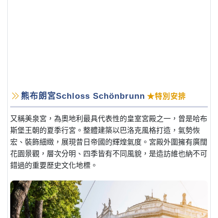
熊布朗宮Schloss Schönbrunn
★特別安排
又稱美泉宮，為奧地利最具代表性的皇室宮殿之一，曾是哈布
斯堡王朝的夏季行宮。整體建築以巴洛克風格打造，氣勢恢
宏、裝飾細緻，展現昔日帝國的輝煌氣度。宮殿外圍擁有廣闊
花園景觀，層次分明、四季皆有不同風貌，是造訪維也納不可
錯過的重要歷史文化地標。