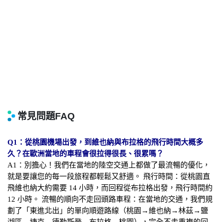
Q1：從桃園機場出發，到維也納與布拉格的飛行時間大概多
久？在歐洲當地的車程會很拉得很長、很累嗎？
A1：別擔心！我們在當地的陸空交通上都做了最流暢的優化，
就是要讓您的每一段旅程都輕鬆又舒適。 飛行時間：從桃園直
飛維也納大約需要 14 小時，而回程從布拉格出發，飛行時間約
12 小時。 流暢的順向不走回頭路車程：在當地的交通，我們規
劃了「東進北出」的單向順遊路線（桃園→維也納→林茲→鹽
湖區→捷克→德勒斯登→布拉格→桃園），完全不走重複的回