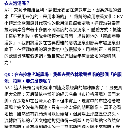
衣去泡湯嗎？
A7：來到卡羅維瓦利，請把泳衣留在遊覽車上，因為這裡的溫
泉「不是用來泡的，是用來喝的」！ 傳統的飲用療養文化：KV
小鎮是全歐洲最具代表性的飲用溫泉療養聖地。這裡沿著泰普
拉河兩岸分布著十多個不同溫度的溫泉湧泉。 體驗方式：抵達
卡羅維瓦利後，領隊會帶領大家展開一場最道地的「迴廊療養
漫步」。我們將漫步在古典優雅的磨坊溫泉迴廊與市場溫泉迴
廊下，在煙霧繚繞的溫泉香氣中放慢腳步，用最純正、最懂玩
的歐洲貴族度假步調，親自感受這個百年療養聖地的獨特魅
力！
Q8：在布拉格老城廣場，我想去蔡依林歌聲裡唱的那個「許願
池」拍照，要怎麼走呢？
A8：這大概是台灣旅客來到捷克最經典的趣味誤會了！ 歷史真
相大公開：天后蔡依林當年的經典名曲《布拉格廣場》畫面太
美，深深烙印在台灣人心中。但事實上，現實中的布拉格老城
廣場上完全沒有許願池，只有一座宏偉的胡斯雕像。 真正必看
地標：雖然沒有許願池可以投硬幣，但廣場上那座歷史悠久、
流轉數百年的老天文鐘絕對更值得一朝聖！每到整點它依然會
精準報時，並有栩栩如生的十二尊耶穌門徒木雕出來報時，默