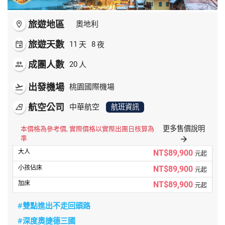
旅遊地區
room
奧地利
旅遊天數
天
夜
event
11
8
成團人數
人
people
20
出發機場
flight_takeoff
桃園國際機場
航空公司
airlines
中華航空
航班資訊
更多售價說明
本價格為參考價, 實際價格以實際出團日核算為
準
arrow_forward
NT$89,900
元起
NT$89,900
元起
NT$89,900
元起
#雙點進出不走回頭路
#深度奧捷德三國