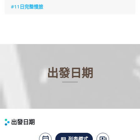
#11日完整慢旅
出發日期
出發日期
calendar_today
payments
月曆模式
列表模式
價格模式
view_list