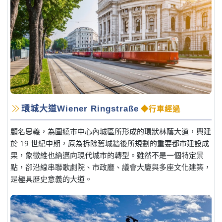
環城大道Wiener Ringstraße
◆行車經過
顧名思義，為圍繞市中心內城區所形成的環狀林蔭大道，興建
於 19 世紀中期，原為拆除舊城牆後所規劃的重要都市建設成
果，象徵維也納邁向現代城市的轉型。雖然不是一個特定景
點，卻沿線串聯歌劇院、市政廳、議會大廈與多座文化建築，
是極具歷史意義的大道。