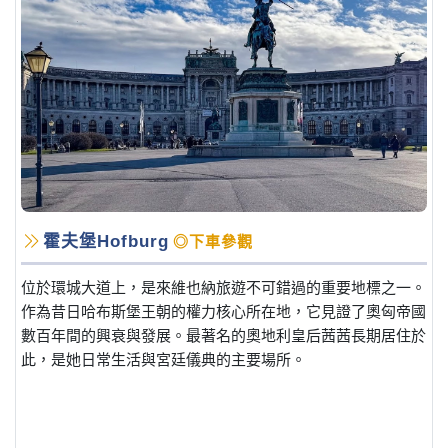
霍夫堡Hofburg
◎下車參觀
位於環城大道上，是來維也納旅遊不可錯過的重要地標之一。
作為昔日哈布斯堡王朝的權力核心所在地，它見證了奧匈帝國
數百年間的興衰與發展。最著名的奧地利皇后茜茜長期居住於
此，是她日常生活與宮廷儀典的主要場所。