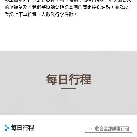
專車優雅前行與輕鬆返程。如何預約：請在出發前 14 天聯繫您
的旅遊業務，我們將協助您確認本團的固定接送站點，並為您
登記上下車位置、人數與行李件數。
每日行程
每日行程
expand_more