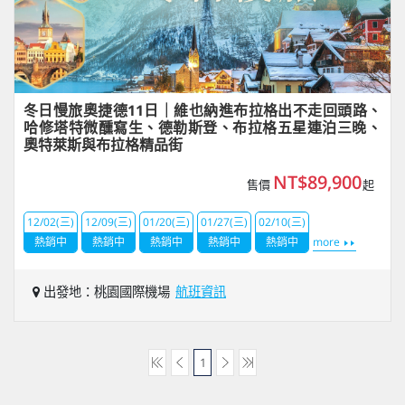
冬日慢旅奧捷德11日｜維也納進布拉格出不走回頭路、
哈修塔特微醺寫生、德勒斯登、布拉格五星連泊三晚、
奧特萊斯與布拉格精品街
NT$89,900
售價
起
12/02(三)
12/09(三)
01/20(三)
01/27(三)
02/10(三)
熱銷中
熱銷中
熱銷中
熱銷中
熱銷中
more
出發地：桃園國際機場
航班資訊
1