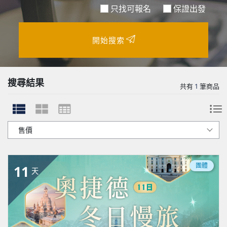
只找可報名
保證出發
開始搜索
搜尋結果
共有
1
筆商品
團體
11
天