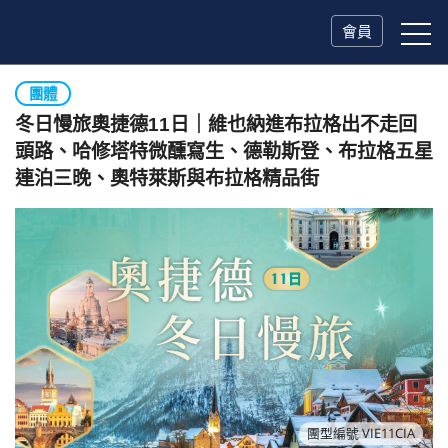
會員
團體
冬日慢旅奧捷德11日｜維也納進布拉格出不走回
頭路、哈修塔特微醺寫生、德勒斯登、布拉格五星
連泊三晚、奧特萊斯與布拉格精品街
團型編號 VIE11CIA