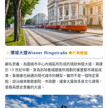
環城大道Wiener Ringstraße
◆行車經過
顧名思義，為圍繞市中心內城區所形成的環狀林蔭大道，興建
於 19 世紀中期，原為拆除舊城牆後所規劃的重要都市建設成
果，象徵維也納邁向現代城市的轉型。雖然不是一個特定景
點，卻沿線串聯歌劇院、市政廳、議會大廈與多座文化建築，
是極具歷史意義的大道。