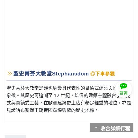
聖史蒂芬大教堂Stephansdom
◎下車參觀
聖史蒂芬大教堂是維也納最具代表性的哥德式建築與國家精神
諮詢
象徵。其歷史可追溯至 12 世紀，雄偉的建築主體融合了羅曼
式與哥德式工藝，在歐洲建築史上佔有舉足輕重的地位，亦是
見證哈布斯堡王朝帝國輝煌榮耀的歷史地標。
expand_more