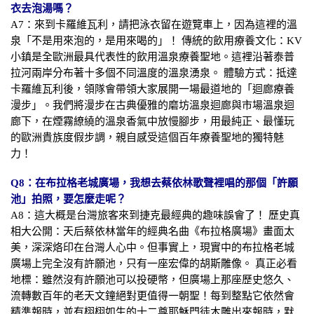
衣去泡湯嗎？
A7：來到卡羅維瓦利，請把泳衣留在遊覽車上，因為這裡的溫
泉「不是用來泡的，是用來喝的」！ 傳統的飲用療養文化：KV
小鎮是全歐洲最具代表性的飲用溫泉療養聖地。這裡沿著泰普
拉河兩岸分布著十多個不同溫度的溫泉湧泉。 體驗方式：抵達
卡羅維瓦利後，領隊會帶領大家展開一場最道地的「迴廊療養
漫步」。我們將漫步在古典優雅的磨坊溫泉迴廊與市場溫泉迴
廊下，在煙霧繚繞的溫泉香氣中放慢腳步，用最純正、最懂玩
的歐洲貴族度假步調，親自感受這個百年療養聖地的獨特魅
力！
Q8：在布拉格老城廣場，我想去蔡依林歌聲裡唱的那個「許願
池」拍照，要怎麼走呢？
A8：這大概是台灣旅客來到捷克最經典的趣味誤會了！ 歷史真
相大公開：天后蔡依林當年的經典名曲《布拉格廣場》畫面太
美，深深烙印在台灣人心中。但事實上，現實中的布拉格老城
廣場上完全沒有許願池，只有一座宏偉的胡斯雕像。 真正必看
地標：雖然沒有許願池可以投硬幣，但廣場上那座歷史悠久、
流轉數百年的老天文鐘絕對更值得一朝聖！每到整點它依然會
精準報時，並有栩栩如生的十二尊耶穌門徒木雕出來報時，默