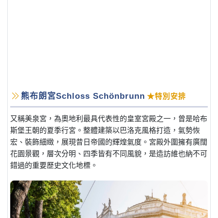
熊布朗宮Schloss Schönbrunn
★特別安排
又稱美泉宮，為奧地利最具代表性的皇室宮殿之一，曾是哈布
斯堡王朝的夏季行宮。整體建築以巴洛克風格打造，氣勢恢
宏、裝飾細緻，展現昔日帝國的輝煌氣度。宮殿外圍擁有廣闊
花園景觀，層次分明、四季皆有不同風貌，是造訪維也納不可
錯過的重要歷史文化地標。