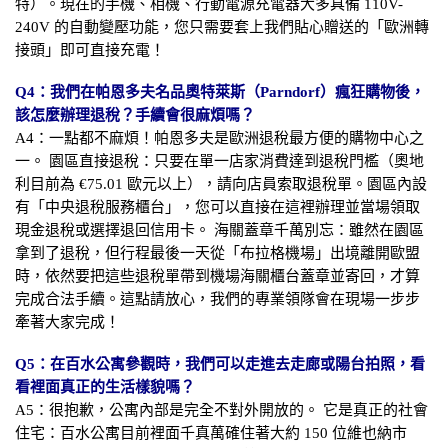
特）。現在的手機、相機、行動電源充電器大多具備 110V-
240V 的自動變壓功能，您只需要套上我們貼心贈送的「歐洲轉
接頭」即可直接充電！
Q4：我們在帕恩多夫名品奧特萊斯（Parndorf）瘋狂購物後，
該怎麼辦理退稅？手續會很麻煩嗎？
A4：一點都不麻煩！帕恩多夫是歐洲退稅最方便的購物中心之
一。 園區直接退稅：只要在單一店家消費達到退稅門檻（奧地
利目前為 €75.01 歐元以上），請向店員索取退稅單。園區內設
有「中央退稅服務櫃台」，您可以直接在這裡辦理並當場領取
現金退稅或選擇退回信用卡。 海關蓋章千萬別忘：雖然在園區
拿到了退稅，但行程最後一天從「布拉格機場」出境離開歐盟
時，依然要把這些退稅單帶到機場海關櫃台蓋章並寄回，才算
完成合法手續。這點請放心，我們的專業領隊會在現場一步步
牽著大家完成！
Q5：在百水公寓參觀時，我們可以走進去走廊或陽台拍照，看
看裡面真正的生活樣貌嗎？
A5：很抱歉，公寓內部是完全不對外開放的。 它是真正的社會
住宅：百水公寓目前裡面千真萬確住著大約 150 位維也納市