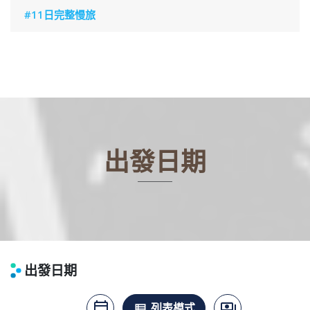
#11日完整慢旅
出發日期
出發日期
calendar_today
payments
月曆模式
列表模式
價格模式
view_list