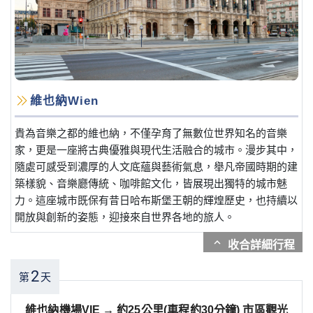
維也納Wien
貴為音樂之都的維也納，不僅孕育了無數位世界知名的音樂
家，更是一座將古典優雅與現代生活融合的城市。漫步其中，
隨處可感受到濃厚的人文底蘊與藝術氣息，舉凡帝國時期的建
築樣貌、音樂廳傳統、咖啡館文化，皆展現出獨特的城市魅
力。這座城市既保有昔日哈布斯堡王朝的輝煌歷史，也持續以
開放與創新的姿態，迎接來自世界各地的旅人。
expand_more
2
第
天
維也納機場VIE → 約25公里(車程約30分鐘) 市區觀光