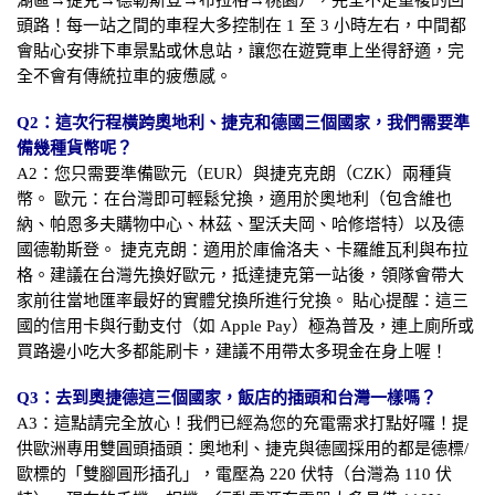
頭路！每一站之間的車程大多控制在 1 至 3 小時左右，中間都
會貼心安排下車景點或休息站，讓您在遊覽車上坐得舒適，完
全不會有傳統拉車的疲憊感。
Q2：這次行程橫跨奧地利、捷克和德國三個國家，我們需要準
備幾種貨幣呢？
A2：您只需要準備歐元（EUR）與捷克克朗（CZK）兩種貨
幣。 歐元：在台灣即可輕鬆兌換，適用於奧地利（包含維也
納、帕恩多夫購物中心、林茲、聖沃夫岡、哈修塔特）以及德
國德勒斯登。 捷克克朗：適用於庫倫洛夫、卡羅維瓦利與布拉
格。建議在台灣先換好歐元，抵達捷克第一站後，領隊會帶大
家前往當地匯率最好的實體兌換所進行兌換。 貼心提醒：這三
國的信用卡與行動支付（如 Apple Pay）極為普及，連上廁所或
買路邊小吃大多都能刷卡，建議不用帶太多現金在身上喔！
Q3：去到奧捷德這三個國家，飯店的插頭和台灣一樣嗎？
A3：這點請完全放心！我們已經為您的充電需求打點好囉！提
供歐洲專用雙圓頭插頭：奧地利、捷克與德國採用的都是德標/
歐標的「雙腳圓形插孔」，電壓為 220 伏特（台灣為 110 伏