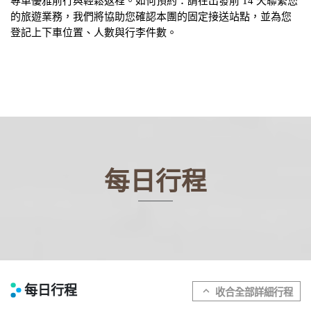
專車優雅前行與輕鬆返程。如何預約：請在出發前 14 天聯繫您
的旅遊業務，我們將協助您確認本團的固定接送站點，並為您
登記上下車位置、人數與行李件數。
每日行程
每日行程
expand_more