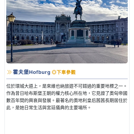
霍夫堡Hofburg
◎下車參觀
位於環城大道上，是來維也納旅遊不可錯過的重要地標之一。
作為昔日哈布斯堡王朝的權力核心所在地，它見證了奧匈帝國
數百年間的興衰與發展。最著名的奧地利皇后茜茜長期居住於
此，是她日常生活與宮廷儀典的主要場所。