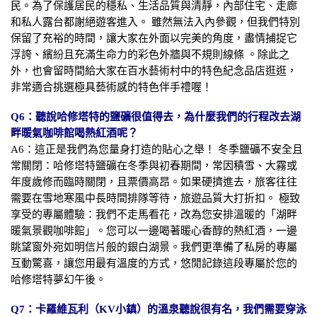
民。為了保護居民的穩私、生活品質與清靜，內部住宅、走廊
和私人露台都謝絕遊客進入。 雖然無法入內參觀，但我們特別
保留了充裕的時間，讓大家在外面以完美的角度，盡情捕捉它
浮誇、繽紛且充滿生命力的彩色外牆與不規則線條 。除此之
外，也會留時間給大家在百水藝術村中的特色紀念品店逛逛，
非常適合挑選極具藝術感的特色伴手禮喔！
Q6：聽說哈修塔特的鹽礦很值得去，為什麼我們的行程改去湖
畔暖氣咖啡館喝熱紅酒呢？
A6：這正是我們為您量身打造的貼心之舉！ 冬季鹽礦不安全且
常關閉：哈修塔特鹽礦在冬季與初春期間，常因積雪、大霧或
年度歲修而臨時關閉，且票價高昂。如果硬擠進去，旅客往往
需要在雪地寒風中長時間排隊等待，旅遊品質大打折扣。 極致
享受的專屬體驗：我們不走馬看花，改為您安排溫暖的「湖畔
暖氣景觀咖啡館」。您可以一邊喝著暖心香醇的熱紅酒，一邊
眺望窗外宛如明信片般的銀白湖景。我們更準備了私房的專屬
互動驚喜，讓您用最有溫度的方式，悠閒記錄這段專屬於您的
哈修塔特夢幻午後。
Q7：卡羅維瓦利（KV小鎮）的溫泉聽說很有名，我們需要穿泳