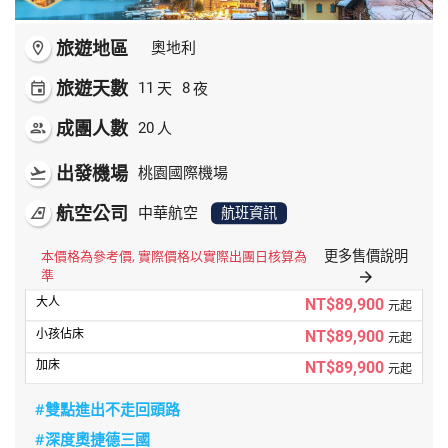
旅遊地區
room
奧地利
旅遊天數
天
夜
event
11
8
成團人數
人
people
20
出發機場
flight_takeoff
桃園國際機場
航空公司
airlines
中華航空
航班資訊
更多售價說明
本價格為參考價, 實際價格以實際出團日核算為
準
arrow_forward
NT$89,900
元起
NT$89,900
元起
NT$89,900
元起
#雙點進出不走回頭路
#深度奧捷德三國