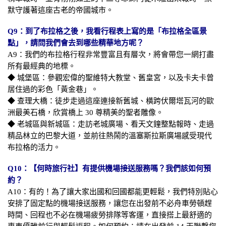
默守護著這座古老的帝國城市。
Q9：到了布拉格之後，我看行程表上寫的是「布拉格全區景
點」，請問我們會去到哪些精華地方呢？
A9：我們的布拉格行程非常豐富且有層次，將會帶您一網打盡
所有最經典的地標。
◆ 城堡區：參觀宏偉的聖維特大教堂、舊皇宮，以及卡夫卡曾
居住過的彩色「黃金巷」。
◆ 查理大橋：徒步走過這座連接新舊城、橫跨伏爾塔瓦河的歐
洲最美石橋，欣賞橋上 30 尊精美的聖者雕像。
◆ 老城區與新城區：走訪老城廣場、看天文鐘整點報時、走過
精品林立的巴黎大道，並前往熱鬧的溫塞斯拉斯廣場感受現代
布拉格的活力。
Q10：【何時旅行社】有提供機場接送服務嗎？我們該如何預
約？
A10：有的！為了讓大家出國和回國都能更輕鬆，我們特別貼心
安排了固定點的機場接送服務，讓您在出發前不必舟車勞頓趕
時間、回程也不必在機場疲勞排隊等客運，直接搭上最舒適的