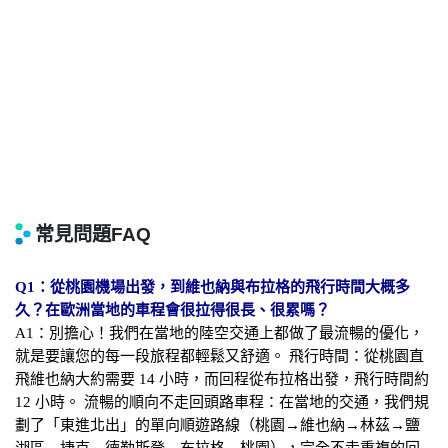
Q1：從桃園機場出發，到維也納與布拉格的飛行時間大概多
久？在歐洲當地的車程會很拉得很長、很累嗎？
A1：別擔心！我們在當地的陸空交通上都做了最流暢的優化，
就是要讓您的每一段旅程都輕鬆又舒適。 飛行時間：從桃園直
飛維也納大約需要 14 小時，而回程從布拉格出發，飛行時間約
12 小時。 流暢的順向不走回頭路車程：在當地的交通，我們規
劃了「東進北出」的單向順遊路線（桃園→維也納→林茲→鹽
湖區→捷克→德勒斯登→布拉格→桃園），完全不走重複的回