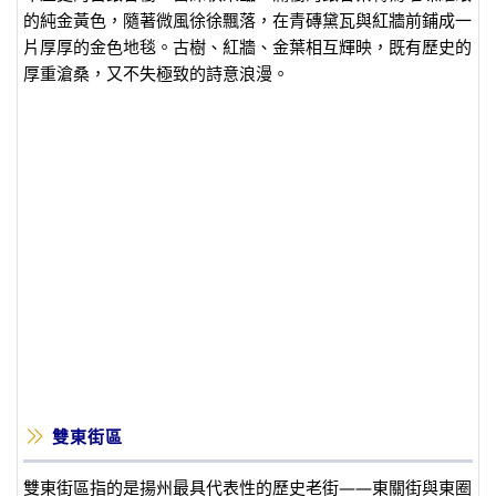
的純金黃色，隨著微風徐徐飄落，在青磚黛瓦與紅牆前鋪成一
片厚厚的金色地毯。古樹、紅牆、金葉相互輝映，既有歷史的
厚重滄桑，又不失極致的詩意浪漫。
雙東街區
雙東街區指的是揚州最具代表性的歷史老街——東關街與東圈