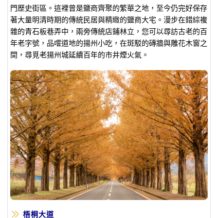
門歷史街區。這裡曾是鹽商齊聚的繁華之地，至今仍完好保存
著大量明清時期的傳統民居與精緻的鹽商大宅。漫步在錯綜複
雜的青石板巷弄中，兩旁傳統店鋪林立，您可以尋訪古老的百
年老字號，品嚐道地的揚州小吃，在斑駁的磚牆與雕花木窗之
間，尋覓老揚州城延續百年的市井煙火氣。
梧桐大道