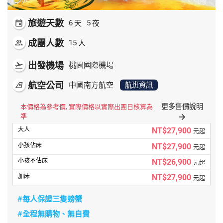
旅遊天數
天
夜
event
6
5
成團人數
人
people
15
出發機場
flight_takeoff
桃園國際機場
航空公司
airlines
中國南方航空
航班資訊
更多售價說明
本價格為參考價, 實際價格以實際出團日核算為
準
arrow_forward
NT$27,900
元起
NT$27,900
元起
NT$26,900
元起
NT$27,900
元起
#每人保證三隻螃蟹
#全程無購物、無自費