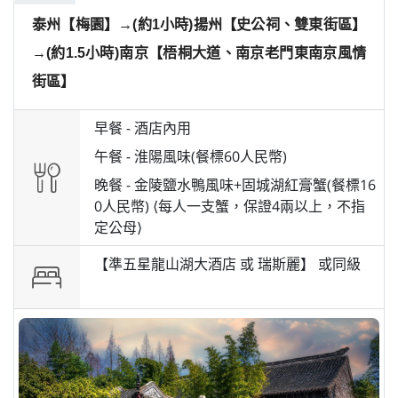
泰州【梅園】→(約1小時)揚州【史公祠、雙東街區】
→(約1.5小時)南京【梧桐大道、南京老門東南京風情
街區】
早餐 -
酒店內用
午餐 -
淮陽風味(餐標60人民幣)
晚餐 -
金陵鹽水鴨風味+固城湖紅膏蟹(餐標16
0人民幣) ⟨每人一支蟹，保證4兩以上，不指
定公母⟩
【準五星龍山湖大酒店 或 瑞斯麗】 或
同級