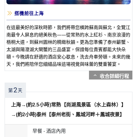
搭機前往上海
在這最美好的深秋時節，我們將帶您橫跨蘇南與蘇北，全覽江
南最令人屏息的絕美秋色——從常熟的水上紅衫、南京浪漫的
梧桐大道，到蘇州園林的精緻秋韻。更為您準備了泰州籪蟹、
太湖與陽澄湖大閘蟹的三品盛宴，保證每位貴賓都能大快朵
頤。今晚請在舒適的酒店安心歇息，洗去舟車勞頓。未來的幾
天，我們將陪伴您細細品味這場視覺與味蕾的雙重饕宴。
expand_more
2
第
天
上海→(約2.5小時)常熟【尚湖風景區（水上森林）】
→(約2小時)泰州【泰州老街、鳳城河畔＋鳳城夜景】
早餐 -
酒店內用