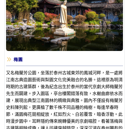
梅園
又名梅蘭芳公園，坐落於泰州古城東郊的鳳城河畔，是一處將
江南古典造園藝術與梨園文化完美融合的名勝。這裡原為明清
時期的古建築群，後為紀念出生於泰州的當代京劇大師梅蘭芳
先生而闢建。步入園區，亭台樓閣錯落有致，水榭曲廊依水而
建，展現出典型江南園林的精緻與典雅。園內不僅設有梅蘭芳
史料陳列館，更廣植了數千株不同品種的梅樹。每逢早春時
節，滿園梅花競相綻放，紅如烈火、白若覆雪，暗香浮動。此
時漫步園中，耳畔隱約傳來婉轉優美的京劇唱腔，看著落梅與
古建築相映成趣，讓人彷彿穿越時空，深深沉浸在泰州獨有的