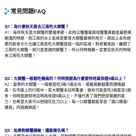
Q1：為什麼秋天要去江南吃大閘蟹？
A1：每年秋天是大閘蟹的繁殖季節，此時公蟹蟹膏跟母蟹蟹黃都是最肥美
飽滿的時期，而江南的水土氣候是繁育大閘蟹最棒的地方，再加上長年經
累的飲食文化也讓江南是吃大閘蟹首屈一指的區域。對老饕來說，離開了
江南的大閘蟹，就只是普通的螃蟹了，所以何時推薦一定要在秋天的時候
來江南吃大閘蟹！
Q2：大閘蟹一般都吃幾兩的？何時旅遊為什麼要特地寫保證4兩以上？
A2：當季的大閘蟹，一般都是吃3兩-5兩左右，隨著兩數越重而價格越
高。在市面上的行程中，若大閘蟹未註明重量，極有可能是吃3兩甚至2兩
多。何時旅遊特地註明為保證4兩以上，不僅代表了我們把控餐廳的能
力，也希望大家可以把錢花在刀口上，每一口螃蟹都能享受「滿口爆膏/
爆黃」的過癮爽感！
Q3：如果對螃蟹過敏，還能報名嗎？
A3：品蟹是本行程的核心主題，若對螃蟹或甲殼類過敏則強烈建議請勿報