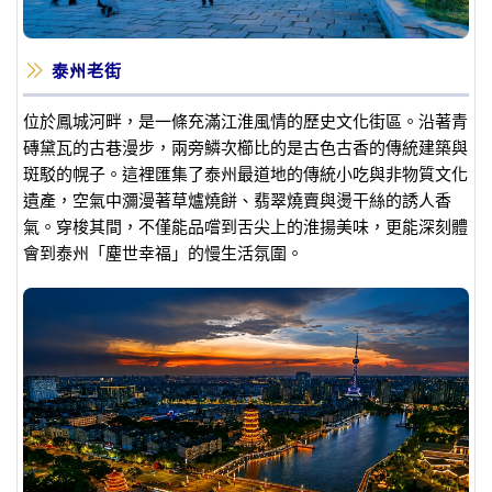
泰州老街
位於鳳城河畔，是一條充滿江淮風情的歷史文化街區。沿著青
磚黛瓦的古巷漫步，兩旁鱗次櫛比的是古色古香的傳統建築與
斑駁的幌子。這裡匯集了泰州最道地的傳統小吃與非物質文化
遺產，空氣中瀰漫著草爐燒餅、翡翠燒賣與燙干絲的誘人香
氣。穿梭其間，不僅能品嚐到舌尖上的淮揚美味，更能深刻體
會到泰州「塵世幸福」的慢生活氛圍。