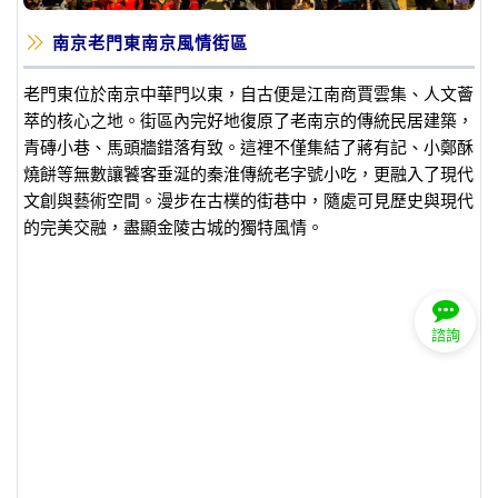
南京老門東南京風情街區
老門東位於南京中華門以東，自古便是江南商賈雲集、人文薈
萃的核心之地。街區內完好地復原了老南京的傳統民居建築，
青磚小巷、馬頭牆錯落有致。這裡不僅集結了蔣有記、小鄭酥
燒餅等無數讓饕客垂涎的秦淮傳統老字號小吃，更融入了現代
文創與藝術空間。漫步在古樸的街巷中，隨處可見歷史與現代
的完美交融，盡顯金陵古城的獨特風情。
諮詢