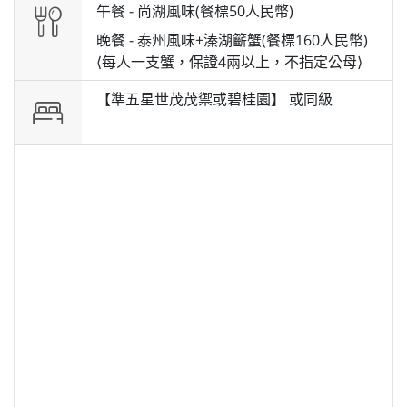
午餐 -
尚湖風味(餐標50人民幣)
晚餐 -
泰州風味+溱湖籪蟹(餐標160人民幣)
⟨每人一支蟹，保證4兩以上，不指定公母⟩
【準五星世茂茂禦或碧桂園】 或
同級