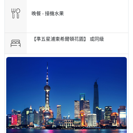
晚餐 -
接機水果
【準五星浦東希爾頓花園】 或
同級