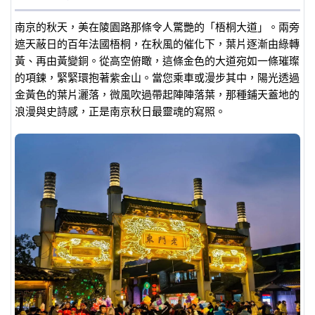
南京的秋天，美在陵園路那條令人驚艷的「梧桐大道」。兩旁
遮天蔽日的百年法國梧桐，在秋風的催化下，葉片逐漸由綠轉
黃、再由黃變銅。從高空俯瞰，這條金色的大道宛如一條璀璨
的項鍊，緊緊環抱著紫金山。當您乘車或漫步其中，陽光透過
金黃色的葉片灑落，微風吹過帶起陣陣落葉，那種鋪天蓋地的
浪漫與史詩感，正是南京秋日最靈魂的寫照。