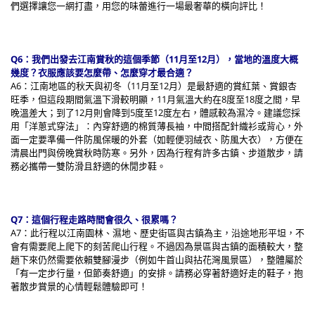
們選擇讓您一網打盡，用您的味蕾進行一場最奢華的橫向評比！
Q6：我們出發去江南賞秋的這個季節（11月至12月），當地的溫度大概
幾度？衣服應該要怎麼帶、怎麼穿才最合適？
A6：江南地區的秋天與初冬（11月至12月）是最舒適的賞紅葉、賞銀杏
旺季，但這段期間氣溫下滑較明顯，11月氣溫大約在8度至18度之間，早
晚溫差大；到了12月則會降到5度至12度左右，體感較為濕冷。建議您採
用「洋蔥式穿法」：內穿舒適的棉質薄長袖，中間搭配針織衫或背心，外
面一定要準備一件防風保暖的外套（如輕便羽絨衣、防風大衣），方便在
清晨出門與傍晚賞秋時防寒。另外，因為行程有許多古鎮、步道散步，請
務必攜帶一雙防滑且舒適的休閒步鞋。
Q7：這個行程走路時間會很久、很累嗎？
A7：此行程以江南園林、濕地、歷史街區與古鎮為主，沿途地形平坦，不
會有需要爬上爬下的刻苦爬山行程。不過因為景區與古鎮的面積較大，整
趟下來仍然需要依賴雙腳漫步（例如牛首山與拈花灣風景區），整體屬於
「有一定步行量，但節奏舒適」的安排。請務必穿著舒適好走的鞋子，抱
著散步賞景的心情輕鬆體驗即可！