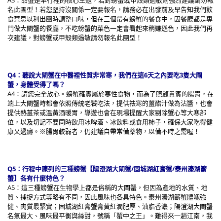
名此團型！若您堅持沒關係一定要報名，請務必在出發前及早告知我們飲
食禁忌以利出團時調整口味，但在三個帶有螃蟹的餐食中，因餐廳都是專
門做大閘蟹的餐廳，不吃螃蟹的菜色一定會看起來稍嫌遜色，因此我們再
次建議，對螃蟹或甲殼類過敏請勿報名此團型！
Q4：聽說大閘蟹在中醫裡性質非常寒，我們在這6天之內要吃3隻大閘
蟹，身體受得了嗎？
A4：請您完全放心。螃蟹確實屬於寒性食物，而為了照顧貴賓的腸胃，在
端上大閘蟹時都會依照傳統老饕吃法，提供祛寒的薑醋汁做為沾醬，也會
提供熱薑茶或溫黃酒暖胃，導遊也會在現場提醒大家剔除蟹心等大寒部
位，以及切記不要同時飲用冰啤酒、冰飲料或食用柿子，確保大家吃得健
康又過癮。※腸胃較弱者，仍建議自帶常備藥物，以備不時之需喔！
Q5：行程中陳列的三種螃蟹【陽澄湖大閘蟹/固城湖紅膏蟹/泰州溱湖籪
蟹】各有什麼特色？
A5：這三種螃蟹在生物學上都是俗稱的大閘蟹，但因為產地的水質、地
質、捕捉方式等略有不同，因此風味也各具特色。泰州溱湖籪蟹體魄強
健、肉質最緊實；固城湖紅膏蟹膏黃紅潤肥厚、油脂香濃；陽澄湖大閘蟹
名氣最大、風味最平衡與絲甜，號稱「蟹中之王」。難得來一趟江南，我