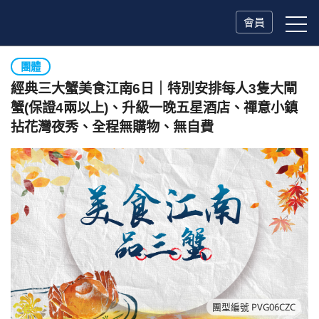
會員
團體
經典三大蟹美食江南6日｜特別安排每人3隻大閘
蟹(保證4兩以上)、升級一晚五星酒店、禪意小鎮
拈花灣夜秀、全程無購物、無自費
團型編號 PVG06CZC