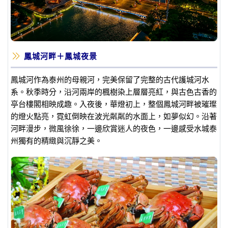
鳳城河畔＋鳳城夜景
鳳城河作為泰州的母親河，完美保留了完整的古代護城河水
系。秋季時分，沿河兩岸的楓樹染上層層亮紅，與古色古香的
亭台樓閣相映成趣。入夜後，華燈初上，整個鳳城河畔被璀璨
的燈火點亮，霓虹倒映在波光粼粼的水面上，如夢似幻。沿著
河畔漫步，微風徐徐，一邊欣賞迷人的夜色，一邊感受水城泰
州獨有的精緻與沉靜之美。