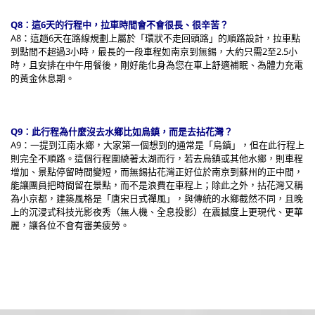
Q8：這6天的行程中，拉車時間會不會很長、很辛苦？
A8：這趟6天在路線規劃上屬於「環狀不走回頭路」的順路設計，拉車點
到點間不超過3小時，最長的一段車程如南京到無錫，大約只需2至2.5小
時，且安排在中午用餐後，剛好能化身為您在車上舒適補眠、為體力充電
的黃金休息期。
Q9：此行程為什麼沒去水鄉比如烏鎮，而是去拈花灣？
A9：一提到江南水鄉，大家第一個想到的通常是「烏鎮」，但在此行程上
則完全不順路。這個行程圍繞著太湖而行，若去烏鎮或其他水鄉，則車程
增加、景點停留時間變短，而無錫拈花灣正好位於南京到蘇州的正中間，
能讓團員把時間留在景點，而不是浪費在車程上；除此之外，拈花灣又稱
為小京都，建築風格是「唐宋日式禪風」，與傳統的水鄉截然不同，且晚
上的沉浸式科技光影夜秀（無人機、全息投影）在震撼度上更現代、更華
麗，讓各位不會有審美疲勞。