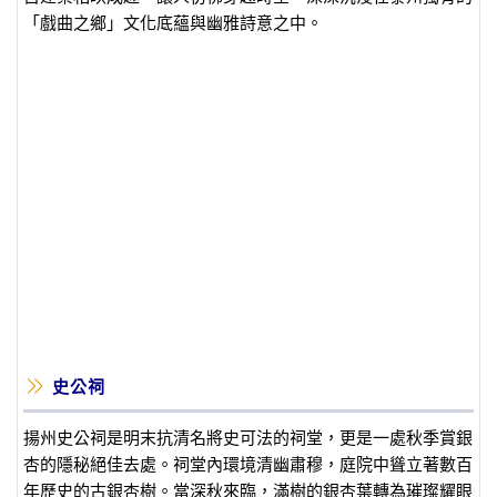
「戲曲之鄉」文化底蘊與幽雅詩意之中。
史公祠
揚州史公祠是明末抗清名將史可法的祠堂，更是一處秋季賞銀
杏的隱秘絕佳去處。祠堂內環境清幽肅穆，庭院中聳立著數百
年歷史的古銀杏樹。當深秋來臨，滿樹的銀杏葉轉為璀璨耀眼