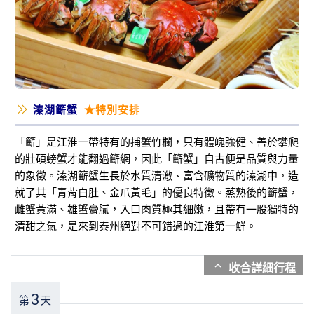
溱湖籪蟹
★特別安排
「籪」是江淮一帶特有的捕蟹竹欄，只有體魄強健、善於攀爬
的壯碩螃蟹才能翻過籪網，因此「籪蟹」自古便是品質與力量
的象徵。溱湖籪蟹生長於水質清澈、富含礦物質的溱湖中，造
就了其「青背白肚、金爪黃毛」的優良特徵。蒸熟後的籪蟹，
雌蟹黃滿、雄蟹膏膩，入口肉質極其細嫩，且帶有一股獨特的
清甜之氣，是來到泰州絕對不可錯過的江淮第一鮮。
expand_more
3
第
天