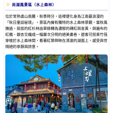
尚湖風景區（水上森林）
位於常熟虞山南麓，秋季時分，這裡便化身為江南最浪漫的
「秋日童話秘境」。景區內擁有獨特的水上森林景觀，當秋風
撫過，挺拔的紅杉林由翠綠轉為濃郁的磚紅與金黃，與遍布的
紅楓、銀杏交織成一幅層次分明的絕美畫卷。遊客可搭乘竹筏
穿梭於水上森林間，看著紅葉倒映在清澈的湖面上，感受與世
隔絕的寧靜與詩意。