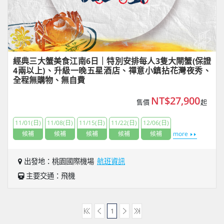
經典三大蟹美食江南6日｜特別安排每人3隻大閘蟹(保證
4兩以上)、升級一晚五星酒店、禪意小鎮拈花灣夜秀、
全程無購物、無自費
NT$27,900
售價
起
11/01(日)
11/08(日)
11/15(日)
11/22(日)
12/06(日)
候補
候補
候補
候補
候補
more
出發地：桃園國際機場
航班資訊
主要交通：飛機
1