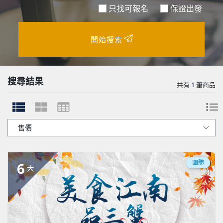
只找可報名
保證出發
開始搜索
搜尋結果
共有
1
筆商品
團體
6
天