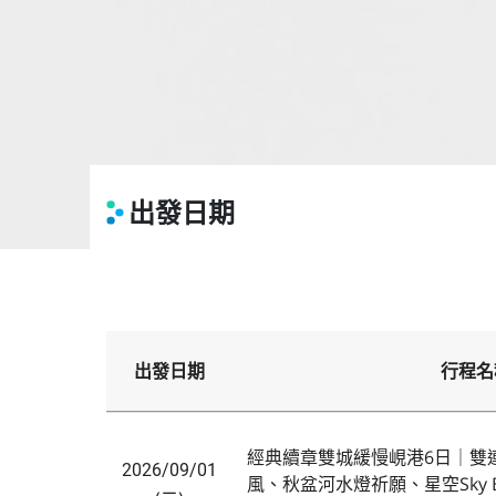
出發日期
出發日期
行程名
經典續章雙城緩慢峴港6日｜雙
2026/09/01
風、秋盆河水燈祈願、星空Sky 