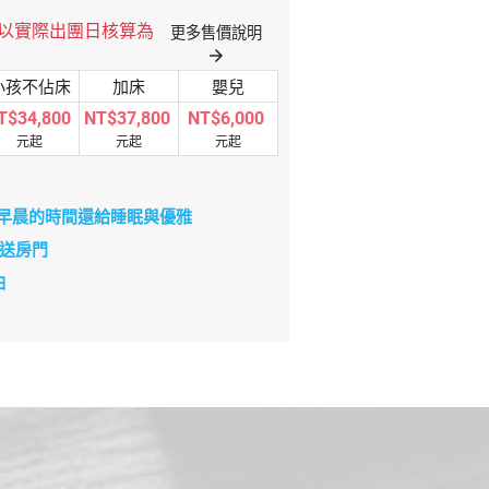
格以實際出團日核算為
更多售價說明
arrow_forward
小孩不佔床
加床
嬰兒
T$34,800
NT$37,800
NT$6,000
元起
元起
元起
發，把早晨的時間還給睡眠與優雅
直送房門
白