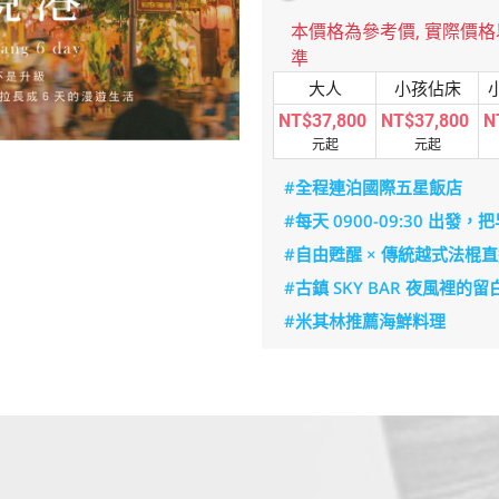
本價格為參考價, 實際價
準
大人
小孩佔床
NT$37,800
NT$37,800
N
元起
元起
#全程連泊國際五星飯店
#每天 0900-09:30 出
#自由甦醒 × 傳統越式法棍
#古鎮 SKY BAR 夜風裡的留
#米其林推薦海鮮料理