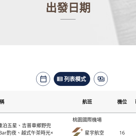
出發日期
月曆模式
列表模式
價格模式
calendar_today
view_list
payments
稱
航班
機位
桃園國際機場
連泊五星、吉普車鄉野兜
Bar酌夜、越式午茶時光×
16
星宇航空