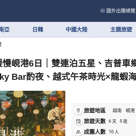
國外出團總覽
南亞
日韓
中國大陸
主題旅遊
體
緩慢峴港6日｜雙連泊五星、吉普車
ky Bar酌夜、越式午茶時光×龍蝦
旅遊地區
room
越南
峴港
旅遊天數
天
夜
event
6
5
成團人數
人
people
10