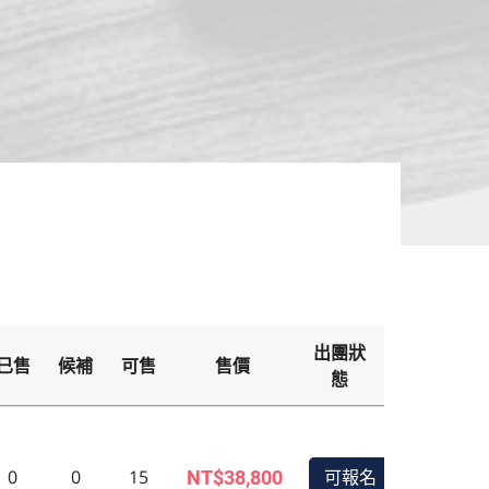
出團狀
已售
候補
可售
售價
備
態
0
0
15
可報名
NT$38,800