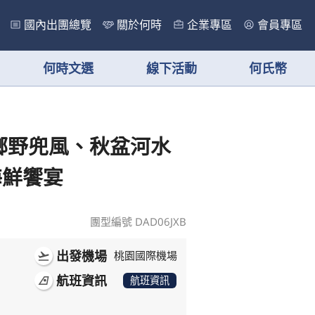
國內出團總覽
關於何時
企業專區
會員專區
何時文選
線下活動
何氏幣
鄉野兜風、秋盆河水
海鮮饗宴
團型編號 DAD06JXB
出發機場
flight_takeoff
桃園國際機場
航班資訊
airlines
航班資訊