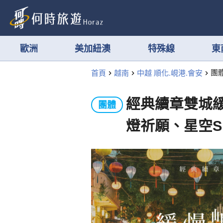
歐洲
美加紐澳
特殊線
東
首頁
越南
中越 順化.峴港.會安
團
經典續章雙城
團體
燈祈願、星空S