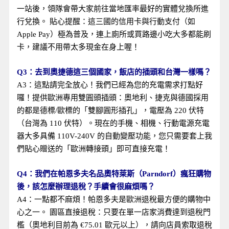
一站後，領隊會帶大家前往當地匯率最好的實體兌換所進
行兌換。 貼心提醒：這三國的信用卡與行動支付（如
Apple Pay）極為普及，連上廁所或買路邊小吃大多都能刷
卡，建議不用帶太多現金在身上喔！
Q3：去到奧捷德這三個國家，飯店的插頭和台灣一樣嗎？
A3：這點請完全放心！我們已經為您的充電需求打點好
囉！提供歐洲專用雙圓頭插頭：奧地利、捷克與德國採用
的都是德標/歐標的「雙腳圓形插孔」，電壓為 220 伏特
（台灣為 110 伏特）。現在的手機、相機、行動電源充電
器大多具備 110V-240V 的自動變壓功能，您只需要套上我
們貼心贈送的「歐洲轉接頭」即可直接充電！
Q4：我們在帕恩多夫名品奧特萊斯（Parndorf）瘋狂購物
後，該怎麼辦理退稅？手續會很麻煩嗎？
A4：一點都不麻煩！帕恩多夫是歐洲退稅最方便的購物中
心之一。 園區直接退稅：只要在單一店家消費達到退稅門
檻（奧地利目前為 €75.01 歐元以上），請向店員索取退稅