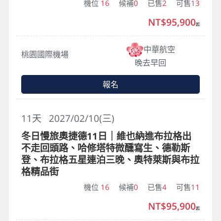
機位
16
候補
0
已售
2
可售
13
NT$95,900
起
中華航空
桃園國際機場
晚去早回
報名
11
天
2027/02/10(三)
冬日慢旅奧捷德11日｜維也納進布拉格出
不走回頭路、哈修塔特微醺寫生、德勒斯
登、布拉格五星連泊三晚、奧特萊斯與布拉
格精品街
機位
16
候補
0
已售
4
可售
11
NT$95,900
起