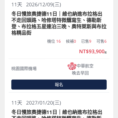
11
天
2026/12/09(三)
冬日慢旅奧捷德11日｜維也納進布拉格出
不走回頭路、哈修塔特微醺寫生、德勒斯
登、布拉格五星連泊三晚、奧特萊斯與布拉
格精品街
機位
16
候補
0
已售
9
可售
6
NT$93,900
起
中華航空
桃園國際機場
晚去早回
報名
11
天
2027/01/20(三)
冬日慢旅奧捷德11日｜維也納進布拉格出