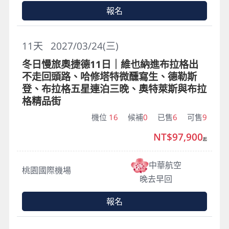
報名
11
天
2027/03/24(三)
冬日慢旅奧捷德11日｜維也納進布拉格出
不走回頭路、哈修塔特微醺寫生、德勒斯
登、布拉格五星連泊三晚、奧特萊斯與布拉
格精品街
機位
16
候補
0
已售
6
可售
9
NT$97,900
起
中華航空
桃園國際機場
晚去早回
報名