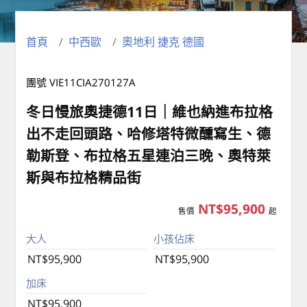
首頁
中西歐
奧地利 捷克 德國
團號 VIE11CIA270127A
冬日慢旅奧捷德11日｜維也納進布拉格
出不走回頭路、哈修塔特微醺寫生、德
勒斯登、布拉格五星連泊三晚、奧特萊
斯與布拉格精品街
NT$95,900
售價
起
大人
小孩佔床
NT$95,900
NT$95,900
加床
NT$95,900