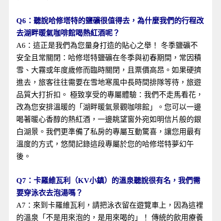
Q6：聽說哈修塔特的鹽礦很值得去，為什麼我們的行程改
去湖畔暖氣咖啡館喝熱紅酒呢？
A6：這正是我們為您量身打造的貼心之舉！ 冬季鹽礦不
安全且常關閉：哈修塔特鹽礦在冬季與初春期間，常因積
雪、大霧或年度歲修而臨時關閉，且票價高昂。如果硬擠
進去，旅客往往需要在雪地寒風中長時間排隊等待，旅遊
品質大打折扣。 極致享受的專屬體驗：我們不走馬看花，
改為您安排溫暖的「湖畔暖氣景觀咖啡館」。您可以一邊
喝著暖心香醇的熱紅酒，一邊眺望窗外宛如明信片般的銀
白湖景。我們更準備了私房的專屬互動驚喜，讓您用最有
溫度的方式，悠閒記錄這段專屬於您的哈修塔特夢幻午
後。
Q7：卡羅維瓦利（KV小鎮）的溫泉聽說很有名，我們需
要穿泳衣去泡湯嗎？
A7：來到卡羅維瓦利，請把泳衣留在遊覽車上，因為這裡
的溫泉「不是用來泡的，是用來喝的」！ 傳統的飲用療養