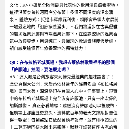
文化：KV小鎮是全歐洲最具代表性的飲用溫泉療養聖地。
這裡沿著泰普拉河兩岸分布著十多個不同溫度的溫泉湧
泉。 體驗方式：抵達卡羅維瓦利後，領隊會帶領大家展開
一場最道地的「迴廊療養漫步」。我們將漫步在古典優雅
的磨坊溫泉迴廊與市場溫泉迴廊下，在煙霧繚繞的溫泉香
氣中放慢腳步，用最純正、最懂玩的歐洲貴族度假步調，
親自感受這個百年療養聖地的獨特魅力！
Q8：在布拉格老城廣場，我想去蔡依林歌聲裡唱的那個
「許願池」拍照，要怎麼走呢？
A8：這大概是台灣旅客來到捷克最經典的趣味誤會了！
歷史真相大公開：天后蔡依林當年的經典名曲《布拉格廣
場》畫面太美，深深烙印在台灣人心中。但事實上，現實
中的布拉格老城廣場上完全沒有許願池，只有一座宏偉的
胡斯雕像。 真正必看地標：雖然沒有許願池可以投硬幣，
但廣場上那座歷史悠久、流轉數百年的老天文鐘絕對更值
得一朝聖！每到整點它依然會精準報時，並有栩栩如生的
十二尊耶穌門徒木雕出來報時，默默守護著這座古老的帝