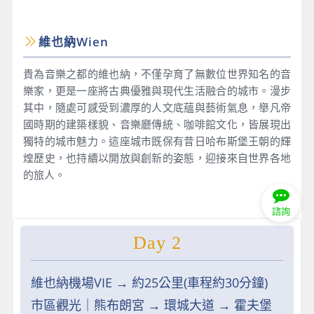
維也納Wien
貴為音樂之都的維也納，不僅孕育了無數位世界知名的音
樂家，更是一座將古典優雅與現代生活融合的城市。漫步
其中，隨處可感受到濃厚的人文底蘊與藝術氣息，舉凡帝
國時期的建築樣貌、音樂廳傳統、咖啡館文化，皆展現出
獨特的城市魅力。這座城市既保有昔日哈布斯堡王朝的輝
煌歷史，也持續以開放與創新的姿態，迎接來自世界各地
的旅人。
諮詢
Day 2
維也納機場VIE → 約25公里(車程約30分鐘)
市區觀光｜熊布朗宮 → 環城大道 → 霍夫堡