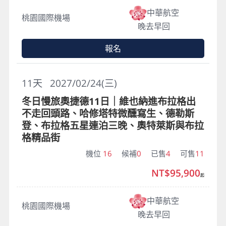
中華航空
桃園國際機場
晚去早回
報名
11
天
2027/02/24(三)
冬日慢旅奧捷德11日｜維也納進布拉格出
不走回頭路、哈修塔特微醺寫生、德勒斯
登、布拉格五星連泊三晚、奧特萊斯與布拉
格精品街
機位
16
候補
0
已售
4
可售
11
NT$95,900
起
中華航空
桃園國際機場
晚去早回