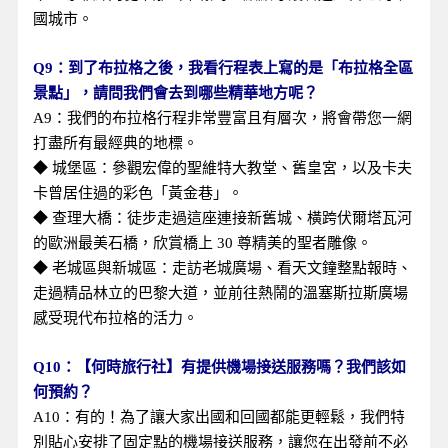
國城市。
Q9：到了布拉格之後，我看行程表上寫的是「布拉格全區
景點」，請問我們會去到哪些精華地方呢？
A9：我們的布拉格行程非常豐富且有層次，將會帶您一網
打盡所有最經典的地標。
◆ 城堡區：參觀宏偉的聖維特大教堂、舊皇宮，以及卡夫
卡曾居住過的彩色「黃金巷」。
◆ 查理大橋：徒步走過這座連接新舊城、橫跨伏爾塔瓦河
的歐洲最美石橋，欣賞橋上 30 尊精美的聖者雕像。
◆ 老城區與新城區：走訪老城廣場、看天文鐘整點報時、
走過精品林立的巴黎大道，並前往熱鬧的溫塞斯拉斯廣場
感受現代布拉格的活力。
Q10：【何時旅行社】有提供機場接送服務嗎？我們該如
何預約？
A10：有的！為了讓大家出國和回國都能更輕鬆，我們特
別貼心安排了固定點的機場接送服務，讓您在出發前不必