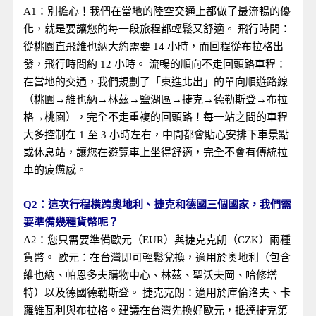
A1：別擔心！我們在當地的陸空交通上都做了最流暢的優
化，就是要讓您的每一段旅程都輕鬆又舒適。 飛行時間：
從桃園直飛維也納大約需要 14 小時，而回程從布拉格出
發，飛行時間約 12 小時。 流暢的順向不走回頭路車程：
在當地的交通，我們規劃了「東進北出」的單向順遊路線
（桃園→維也納→林茲→鹽湖區→捷克→德勒斯登→布拉
格→桃園），完全不走重複的回頭路！每一站之間的車程
大多控制在 1 至 3 小時左右，中間都會貼心安排下車景點
或休息站，讓您在遊覽車上坐得舒適，完全不會有傳統拉
車的疲憊感。
Q2：這次行程橫跨奧地利、捷克和德國三個國家，我們需
要準備幾種貨幣呢？
A2：您只需要準備歐元（EUR）與捷克克朗（CZK）兩種
貨幣。 歐元：在台灣即可輕鬆兌換，適用於奧地利（包含
維也納、帕恩多夫購物中心、林茲、聖沃夫岡、哈修塔
特）以及德國德勒斯登。 捷克克朗：適用於庫倫洛夫、卡
羅維瓦利與布拉格。建議在台灣先換好歐元，抵達捷克第