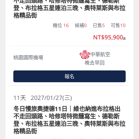
不走回頭路、哈修塔特微醺寫生、德勒斯
登、布拉格五星連泊三晚、奧特萊斯與布拉
格精品街
機位
16
候補
0
已售
5
可售
10
NT$95,900
起
中華航空
桃園國際機場
晚去早回
報名
11
天
2027/01/27(三)
冬日慢旅奧捷德11日｜維也納進布拉格出
不走回頭路、哈修塔特微醺寫生、德勒斯
登、布拉格五星連泊三晚、奧特萊斯與布拉
格精品街