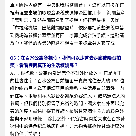
單。園區內設有「中央退稅服務櫃台」，您可以直接在這
裡辦理並當場領取現金退稅或選擇退回信用卡。 海關蓋章
千萬別忘：雖然在園區拿到了退稅，但行程最後一天從
「布拉格機場」出境離開歐盟時，依然要把這些退稅單帶
到機場海關櫃台蓋章並寄回，才算完成合法手續。這點請
放心，我們的專業領隊會在現場一步步牽著大家完成！
Q5：在百水公寓參觀時，我們可以走進去走廊或陽台拍
照，看看裡面真正的生活樣貌嗎？
A5：很抱歉，公寓內部是完全不對外開放的。 它是真正
的社會住宅：百水公寓目前裡面千真萬確住著大約 150 位
維也納市民。為了保護居民的穩私、生活品質與清靜，內
部住宅、走廊和私人露台都謝絕遊客進入。 雖然無法入內
參觀，但我們特別保留了充裕的時間，讓大家在外面以完
美的角度，盡情捕捉它浮誇、繽紛且充滿生命力的彩色外
牆與不規則線條 。除此之外，也會留時間給大家在百水藝
術村中的特色紀念品店逛逛，非常適合挑選極具藝術感的
特色伴手禮喔！