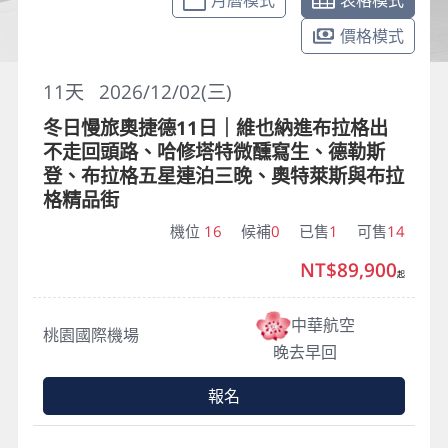
月曆模式
表格模式
價格模式
11
天
2026/12/02(三)
冬日慢旅奧捷德11日｜維也納進布拉格出
不走回頭路、哈修塔特微醺寫生、德勒斯
登、布拉格五星連泊三晚、奧特萊斯與布拉
格精品街
機位
16
候補
0
已售
1
可售
14
NT$89,900
起
中華航空
桃園國際機場
晚去早回
報名