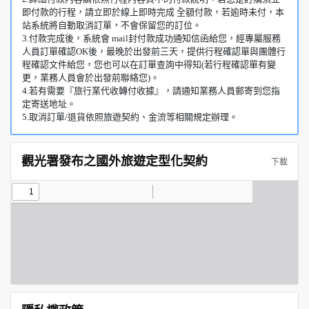
即付款的行程，請立即於線上即時完成 全額付款，若逾時未付，本
站系統將自動取消訂單，不會保留您的訂位。
3.付款完成後，系統會 mail封付款成功通知信函給您，經專屬服務
人員訂單確認OK後，最晚於出發前三天，提供行程確認單與團體行
程確認文件給您，您也可以在訂單查詢中得知(若行程確認單有變
更，業務人員會於出發前聯絡您)。
4.若有需要『旅行業代收轉付收據』，請通知業務人員郵寄到您指
定寄送地址。
5.取消訂單/退貨依照旅遊契約、金流等相關規定辦理。
觀光署發布之國外旅遊定型化契約
下載