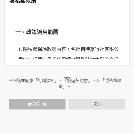
隱私權政策
一、政策適用範圍
1. 隱私權保護政策內容，包括何時旅行社有限公
司如何處理在用戶使用網站服務時收集到的身份
識別資料，包括在商業伙伴合作時分享的任何身
份識別資料。
已閱讀並同意「訂購須知」、「旅遊契約書」、及「隱私權政
策」。
2. 隱私權保護政策不適用於何時旅行社有限公司
確認訂購
取消
以外的公司 or 網站群，與非何時旅行社有限公
司所僱用或管理人員。例如您透過何時旅行社有
限公司旗下網站上的廣告廠商連結，這些置放連