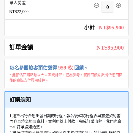
單人房差
0
NT$22,000
小計
NT$95,900
訂單金額
NT$95,900
959 枚
每名參團旅客預估獲得
回饋。
* 此預估回饋點數以大人團費計算，僅為參考，實際回饋點數將依您回國
後的實際支付費用結算。
訂購須知
1.選擇出符合您出發日期的行程，報名後確認行程表與旅遊契約書
內容且填寫相關資料，並利用線上付款，完成訂購流程，我們也會
mail訂單通知給您。
2.詳細付款內容請依照行程內容頁中的付款說明。若您是訂購須立