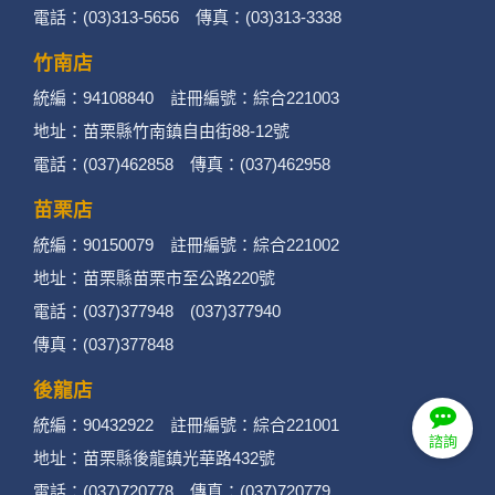
電話：(03)313-5656 傳真：(03)313-3338
管理、會員管理及其他與第三人合作之行銷推廣
活動。
竹南店
統編：94108840 註冊編號：綜合221003
3. 個人資料類別：
地址：苗栗縣竹南鎮自由街88-12號
辨識個人者(包含但不限於中英文姓名、地
電話：(037)462858 傳真：(037)462958
址、聯絡電話、電子郵件信箱、通訊軟帳
苗栗店
號、社群．媒體帳號、網路平台申請之帳
統編：90150079 註冊編號：綜合221002
號及其他任何可辨識資料本人者等)。
地址：苗栗縣苗栗市至公路220號
電話：(037)377948 (037)377940
辨識財務者(包含但不限於金融機構帳戶之
傳真：(037)377848
號碼與姓名、信用卡號碼、持卡人姓名、
後龍店
信用卡有效期限、個人之其他號碼或帳戶
統編：90432922 註冊編號：綜合221001
等)。
諮詢
地址：苗栗縣後龍鎮光華路432號
政府資料中之辨識者(包含但不限於身分證
電話：(037)720778 傳真：(037)720779