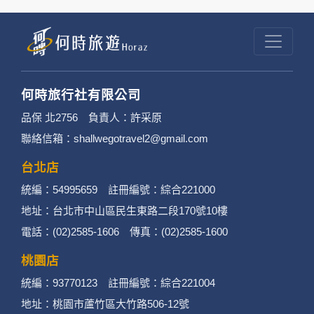
結的廠商也可能蒐集您個人的資料。對於您主動
提供的個人資訊，這些廣告廠商或連結網站有其
個別的隱私權保護政策，其資料處理措施不適用
於何時旅行社有限公司隱私權保護政策。
何時旅行社有限公司
3. 您個人在何時旅行社有限公司旗下網站上的聊
品保 北2756 負責人：許采原
聯絡信箱：shallwegotravel2@gmail.com
天室或討論區中任意公開個人資料的行為，在非
經加密的保護下，不適用於何時旅行社有限公司
台北店
統編：54995659 註冊編號：綜合221000
隱私權保護政策。
地址：台北市中山區民生東路二段170號10樓
二、個資蒐集處理利用
電話：(02)2585-1606 傳真：(02)2585-1600
桃園店
1. 蒐集機關名稱：何時旅行社有限公司
統編：93770123 註冊編號：綜合221004
2. 蒐集目的：提供本公司相關服務、行銷、客戶
地址：桃園市蘆竹區大竹路506-12號