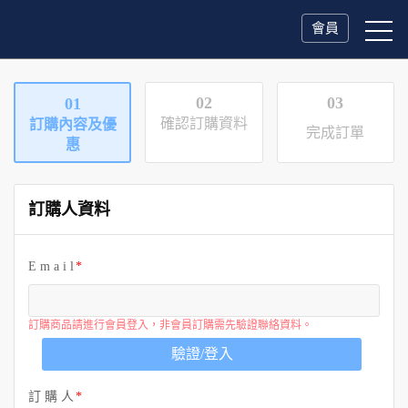
會員
02
03
01
確認訂購資料
訂購內容及優
完成訂單
惠
訂購人資料
E m a i l
訂購商品請進行會員登入，非會員訂購需先驗證聯絡資料。
驗證/登入
訂 購 人