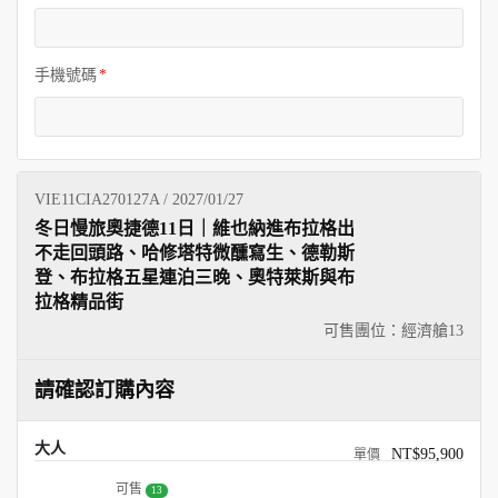
手機號碼
VIE11CIA270127A / 2027/01/27
冬日慢旅奧捷德11日｜維也納進布拉格出
不走回頭路、哈修塔特微醺寫生、德勒斯
登、布拉格五星連泊三晚、奧特萊斯與布
拉格精品街
可售團位：經濟艙
13
請確認訂購內容
大人
NT$95,900
可售
13