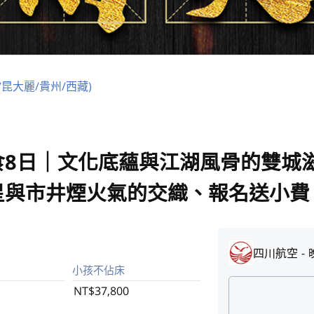
/昆大麗/貴州/西藏)
食8日｜文化底蘊與江湖風骨的雙城
星與市井煙火氣的交織、報名送小費
四川航空
小孩不佔床
NT$37,800