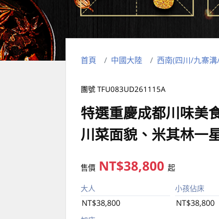
首頁
中國大陸
西南(四川/九寨溝
團號 TFU083UD261115A
特選重慶成都川味美
川菜面貌、米其林一
NT$38,800
售價
起
大人
小孩佔床
NT$38,800
NT$38,800