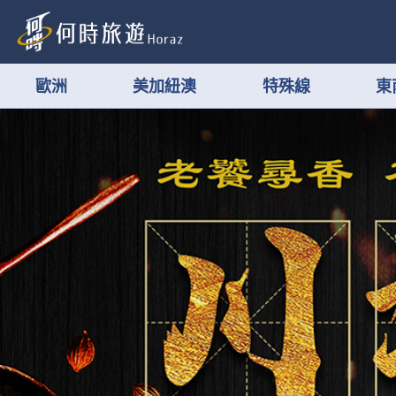
歐洲
美加紐澳
特殊線
東