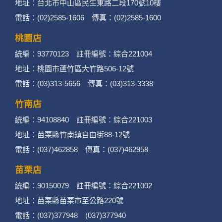
地址：台北市中山區民生東路二段170號10樓
二、個資蒐集處理利用
電話：(02)2585-1606 傳真：(02)2585-1600
桃園店
1. 蒐集機關名稱：何時旅行社有限公司
統編：93770123 註冊編號：綜合221004
2. 蒐集目的：提供本公司相關服務、行銷、客戶
地址：桃園市蘆竹區大竹路506-12號
電話：(03)313-5656 傳真：(03)313-3338
管理、會員管理及其他與第三人合作之行銷推廣
活動。
竹南店
統編：94108840 註冊編號：綜合221003
3. 個人資料類別：
地址：苗栗縣竹南鎮自由街88-12號
辨識個人者(包含但不限於中英文姓名、地
電話：(037)462858 傳真：(037)462958
址、聯絡電話、電子郵件信箱、通訊軟帳
苗栗店
號、社群．媒體帳號、網路平台申請之帳
統編：90150079 註冊編號：綜合221002
號及其他任何可辨識資料本人者等)。
地址：苗栗縣苗栗市至公路220號
電話：(037)377948 (037)377940
辨識財務者(包含但不限於金融機構帳戶之