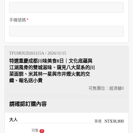
手機號碼
TFU083UD261115A / 2026/11/15
特選重慶成都川味美食8日｜文化底蘊與
江湖風骨的雙城滋味、窺見八大菜系的川
菜面貌、米其林一星與市井煙火氣的交
織、報名送小費
可售團位：經濟艙
0
請確認訂購內容
大人
NT$38,800
可售
0