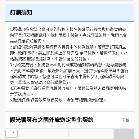
訂購須知
1.選擇出符合您出發日期的行程，報名後確認行程表與旅遊契約書
內容且填寫相關資料，並利用線上付款，完成訂購流程，我們也會
mail訂單通知給您。
2.詳細付款內容請依照行程內容頁中的付款說明。若您是訂購須立
即付款的行程，請立即於線上即時完成 全額付款，若逾時未付，本
站系統將自動取消訂單，不會保留您的訂位。
3.付款完成後，系統會 mail封付款成功通知信函給您，經專屬服務
人員訂單確認OK後，最晚於出發前三天，提供行程確認單與團體行
程確認文件給您，您也可以在訂單查詢中得知(若行程確認單有變
更，業務人員會於出發前聯絡您)。
4.若有需要『旅行業代收轉付收據』，請通知業務人員郵寄到您指
定寄送地址。
5.取消訂單/退貨依照旅遊契約、金流等相關規定辦理。
觀光署發布之國外旅遊定型化契約
下載