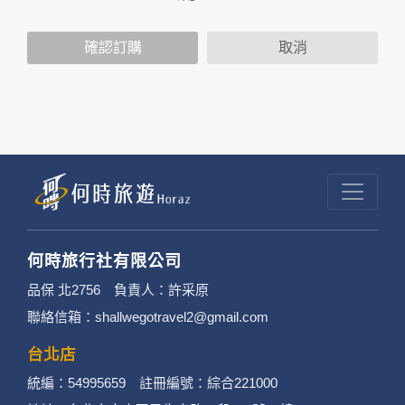
2. 隱私權保護政策不適用於何時旅行社有限公司
確認訂購
取消
以外的公司 or 網站群，與非何時旅行社有限公
司所僱用或管理人員。例如您透過何時旅行社有
限公司旗下網站上的廣告廠商連結，這些置放連
結的廠商也可能蒐集您個人的資料。對於您主動
提供的個人資訊，這些廣告廠商或連結網站有其
個別的隱私權保護政策，其資料處理措施不適用
於何時旅行社有限公司隱私權保護政策。
何時旅行社有限公司
3. 您個人在何時旅行社有限公司旗下網站上的聊
品保 北2756 負責人：許采原
聯絡信箱：shallwegotravel2@gmail.com
天室或討論區中任意公開個人資料的行為，在非
經加密的保護下，不適用於何時旅行社有限公司
台北店
統編：54995659 註冊編號：綜合221000
隱私權保護政策。