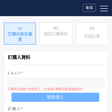
會員
02
03
01
確認訂購資料
訂購內容及優
完成訂單
惠
訂購人資料
E m a i l
訂購商品請進行會員登入，非會員訂購需先驗證聯絡資料。
驗證/登入
訂 購 人