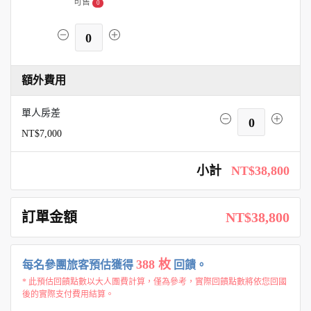
可售
0
0
額外費用
單人房差
0
NT$7,000
小計
NT$38,800
訂單金額
NT$38,800
388 枚
每名參團旅客預估獲得
回饋。
* 此預估回饋點數以大人團費計算，僅為參考，實際回饋點數將依您回國
後的實際支付費用結算。