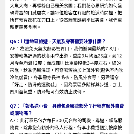
大魚大肉，再標榜自己是美食團；我們花心思研究如何呈
現豐富的口感層次，讓每位旅客在有限的旅遊時間裡，把
所有預算都花在刀口上，從高端餐廳到平民美食，我們重
新定義美食團。
Q6：川渝地區旅遊，天氣及穿著需要注意什麼？
A6：為避免天氣太熱影響胃口，我們避開最熱的7-8月，
安排較為舒適的秋冬兩季出遊。重慶9月均溫25度，到12
月降至均溫12度；而成都則比重慶略低3-4度左右。總的
來說，秋季仍屬溫暖，可穿著短袖加上薄外套(避免室內吹
冷氣感冒)，冬季需穿長袖毛衣、防風外套等。另建議穿
「好走、防滑的運動鞋」，因為景區多階梯與步道，加上
四川溼氣重，防滑鞋可有效防止跌倒。
Q7：「報名送小費」具體包含哪些部分？行程有額外自費
或購物嗎？
A7：此行程已包含每日300元台幣的司機、導遊、領隊服
務費，除非您有額外的私人行程、行李小費或個別按摩按