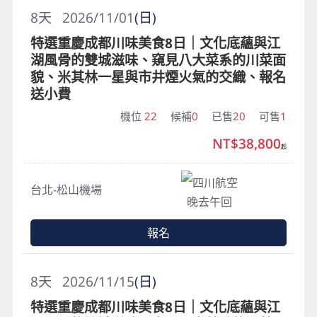
8
天
2026/11/01
(日)
特選重慶成都川味美食8日｜文化底蘊與江
湖風骨的雙城滋味、窺見八大菜系的川菜面
貌、米其林一星與市井煙火氣的交織、報名
送小費
機位
22
候補
0
已售
20
可售
1
NT$38,800
起
四川航空
台北-松山機場
晚去午回
報名
8
天
2026/11/15
(日)
特選重慶成都川味美食8日｜文化底蘊與江