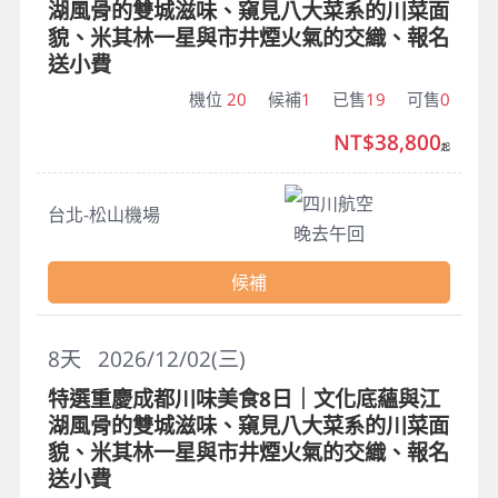
湖風骨的雙城滋味、窺見八大菜系的川菜面
貌、米其林一星與市井煙火氣的交織、報名
送小費
機位
20
候補
1
已售
19
可售
0
NT$38,800
起
四川航空
台北-松山機場
晚去午回
候補
8
天
2026/12/02(三)
特選重慶成都川味美食8日｜文化底蘊與江
湖風骨的雙城滋味、窺見八大菜系的川菜面
貌、米其林一星與市井煙火氣的交織、報名
送小費