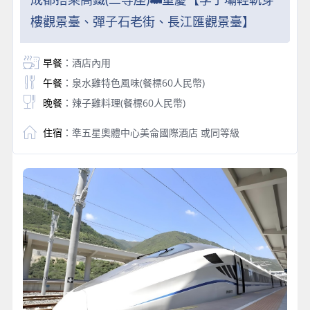
樓觀景臺、彈子石老街、長江匯觀景臺】
早餐
：酒店內用
午餐
：泉水雞特色風味(餐標60人民幣)
晚餐
：辣子雞料理(餐標60人民幣)
住宿
：準五星奧體中心美侖國際酒店 或同等級