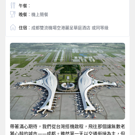
午餐
：
晚餐
：機上簡餐
住宿
：成都雙流機場空港麗呈華庭酒店 或同等級
帶著滿心期待，我們從台灣搭機啟程，飛往那個讓無數老
饕心醉的城市——成都。雖然第一天以交通銜接為主，但