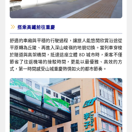
搭乘高鐵前往重慶
舒適的車廂與平穩的行駛過程，讓旅人能悠閒欣賞沿途從
平原轉為丘陵、再進入深山峻嶺的地貌切換。當列車穿梭
於隧道與高架橋間，抵達這座立體 8D 城市時，乘客不僅
節省了往返機場的接駁時間，更能以最優雅、高效的方
式，第一時間感受山城重慶熱情如火的都市節奏。