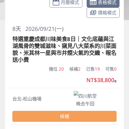
月曆模式
表格模式
價格模式
8
天
2026/09/21(一)
特選重慶成都川味美食8日｜文化底蘊與江
湖風骨的雙城滋味、窺見八大菜系的川菜面
貌、米其林一星與市井煙火氣的交織、報名
送小費
機位
20
候補
2
已售
19
可售
0
NT$38,800
起
四川航空
台北-松山機場
晚去午回
候補