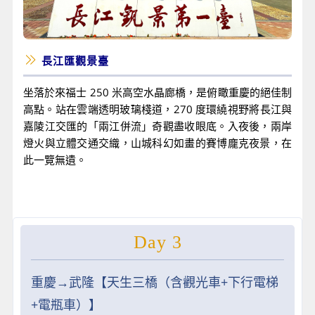
長江匯觀景臺
坐落於來福士 250 米高空水晶廊橋，是俯瞰重慶的絕佳制
高點。站在雲端透明玻璃棧道，270 度環繞視野將長江與
嘉陵江交匯的「兩江併流」奇觀盡收眼底。入夜後，兩岸
燈火與立體交通交織，山城科幻如畫的賽博龐克夜景，在
此一覽無遺。
Day 3
重慶→武隆【天生三橋（含觀光車+下行電梯
+電瓶車）】