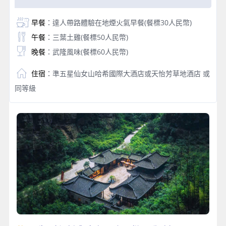
早餐
：達人帶路體驗在地煙火氣早餐(餐標30人民幣)
午餐
：三葉土雞(餐標50人民幣)
晚餐
：武隆風味(餐標60人民幣)
住宿
：準五星仙女山哈希國際大酒店或天怡芳草地酒店 或
同等級