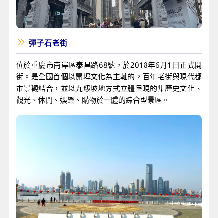
彈子石老街
位於重慶市南岸區泰昌路68號，於2018年6月1日正式開
街。是全國首個以開埠文化為主軸的，百年老街與現代都
市景觀結合，並以九級坡地方式立體呈現的集歷史文化、
觀光、休閒、娛樂、購物於一體的綜合型景區。