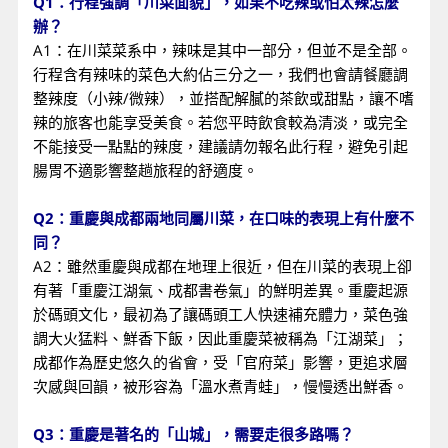
Q1：行程強調「川菜面貌」，如果不吃辣或怕太辣怎麼
辦？
A1：在川菜菜系中，辣味是其中一部分，但並不是全部。
行程含有辣味的菜色大約佔三分之一，我們也會請餐廳調
整辣度（小辣/微辣），並搭配解膩的茶飲或甜點，讓不嗜
辣的旅客也能享受美食。若您平時飲食較為清淡，或完全
不能接受一點點的辣度，建議請勿報名此行程，避免引起
腸胃不適影響整趟旅程的舒適度。
Q2：重慶與成都兩地同屬川菜，在口味的表現上有什麼不
同？
A2：雖然重慶與成都在地理上很近，但在川菜的表現上卻
有著「重慶江湖氣、成都書卷氣」的鮮明差異。重慶起源
於碼頭文化，最初為了讓碼頭工人快速補充體力，菜色強
調大火猛料、鮮香下飯，因此重慶菜被稱為「江湖菜」；
成都作為歷史悠久的省會，受「官府菜」影響，更追求層
次感與回韻，被形容為「溫水煮青蛙」，慢慢透出鮮香。
Q3：重慶是著名的「山城」，需要走很多路嗎？