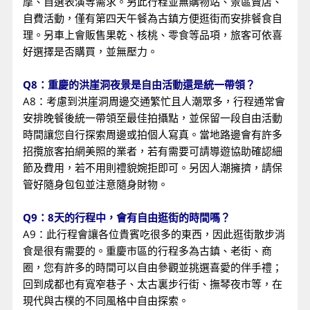
摩、自選表演等需求。另此行程並無購物站、景區賣店、
自費活動，僅有第四天午餐為古鎮方便逛街而安排餐食自
理。另車上會販售果乾、核桃、零食等品項，旅客可依喜
好選擇是否購買，並無壓力。
Q8：重慶的洪崖洞夜景是自由活動還是統一帶領？
A8：考慮到洪崖洞周邊交通繁忙且人潮眾多，行程通常會
安排晚餐後統一帶領至最佳拍攝點，並保留一段自由活動
時間讓您自行探索周邊或拍個人寫真。當地路邊會有許多
招攬旅客拍網美照的業者，若有需要可請導遊協助確認細
節及費用，若不用則禮貌婉拒即可。另因人潮擁擠，請保
管好隨身包包並注意隨身財物。
Q9：8天的行程中，會有自由逛街的時間嗎？
A9：此行程會讓各位貴賓吃很多的東西，因此逛街散步消
食是很有需要的。重慶市區的行程多為古鎮、老街、商
圈，您有許多的時間可以自由參觀並挑選喜愛的伴手禮；
回到成都也有寬窄巷子、太古裏步行街、撫琴夜市等，在
現代與古樸的不同風格中自由探索。