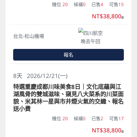
機位
20
候補
0
已售
4
可售
15
NT$38,800
起
四川航空
台北-松山機場
晚去午回
報名
8
天
2026/12/21(一)
特選重慶成都川味美食8日｜文化底蘊與江
湖風骨的雙城滋味、窺見八大菜系的川菜面
貌、米其林一星與市井煙火氣的交織、報名
送小費
機位
20
候補
0
已售
2
可售
17
NT$38,800
起