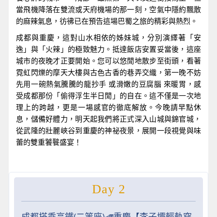
當飛機降落在雙流或天府機場的那一刻，空氣中隱約飄散
的麻辣氣息，彷彿已在預告這場巴蜀之旅的精彩與熱烈。
成都與重慶，這對山水相依的姊妹城，分別演繹著「安
逸」與「火辣」的極致魅力。抵達飯店安置妥當後，這座
城市的夜晚才正要開始。您可以悠閒地散步至街頭，看著
霓虹閃爍的摩天大樓與古色古香的巷弄交織，第一晚不妨
先用一碗熱氣騰騰的龍抄手 或滑嫩的豆腐腦 來暖胃，感
受成都那份「偷得浮生半日閒」的自在。這不僅是一次地
理上的跨越，更是一場感官的徹底解放。今晚請早點休
息，儲備好體力，明天起我們將正式深入山城與錦官城，
從武隆的壯麗峽谷到重慶的神祕夜景，展開一段視覺與味
蕾的雙重饕餮盛宴！
Day 2
成都搭乘高鐵(二等座)🚅重慶【李子壩輕軌穿