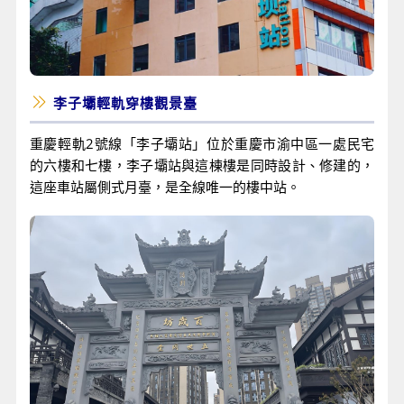
李子壩輕軌穿樓觀景臺
重慶輕軌2號線「李子壩站」位於重慶市渝中區一處民宅
的六樓和七樓，李子壩站與這棟樓是同時設計、修建的，
這座車站屬側式月臺，是全線唯一的樓中站。