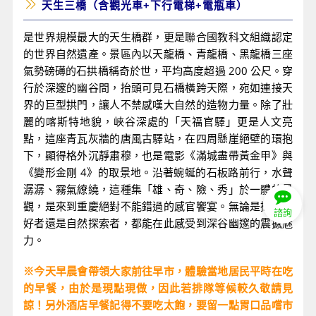
天生三橋（含觀光車+下行電梯+電瓶車）
是世界規模最大的天生橋群，更是聯合國教科文組織認定
的世界自然遺產。景區內以天龍橋、青龍橋、黑龍橋三座
氣勢磅礡的石拱橋稱奇於世，平均高度超過 200 公尺。穿
行於深邃的幽谷間，抬頭可見石橋橫跨天際，宛如連接天
界的巨型拱門，讓人不禁感嘆大自然的造物力量。除了壯
麗的喀斯特地貌，峽谷深處的「天福官驛」更是人文亮
點，這座青瓦灰牆的唐風古驛站，在四周懸崖絕壁的環抱
下，顯得格外沉靜肅穆，也是電影《滿城盡帶黃金甲》與
《變形金剛 4》的取景地。沿著蜿蜒的石板路前行，水聲
潺潺、霧氣繚繞，這種集「雄、奇、險、秀」於一體的景
觀，是來到重慶絕對不能錯過的感官饗宴。無論是攝影愛
諮詢
好者還是自然探索者，都能在此感受到深谷幽邃的震撼魅
力。
※今天早晨會帶領大家前往早市，體驗當地居民平時在吃
的早餐，由於是現點現做，因此若排隊等候較久敬請見
諒！另外酒店早餐記得不要吃太飽，要留一點胃口品嚐市