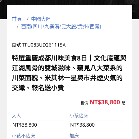
首頁
中國大陸
西南(四川/九寨溝/昆大麗/貴州/西藏)
團號 TFU083UD261115A
特選重慶成都川味美食8日｜文化底蘊與
江湖風骨的雙城滋味、窺見八大菜系的
川菜面貌、米其林一星與市井煙火氣的
交織、報名送小費
NT$38,800
售價
起
大人
小孩佔床
NT$38,800
NT$38,800
小孩不佔床
加床