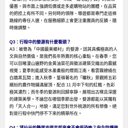
優惠，與市面上強調低價或走多處購物站的團體，在品質
的把控上有所不同。另何時的領隊、導遊都是專門走這條
路線的專任人選，在服務細節上會更注重團員的反饋，隨
時做調整。
Q3：行程中的婺源有什麼看頭？
A3：被譽為「中國最美鄉村」的婺源，因其具備極高的人
文與自然價值，是我們長年熱賣的核心重點。在春季，您
可以目睹漫山遍野的金黃油菜花與徽派建築交織出的震撼
視覺；夏季則能感受水墨畫般的煙雨江南，看雲霧繚繞在
白牆黑瓦間；進入秋季，篁嶺著名的「曬秋」景觀將五彩
繽紛的農作物鋪滿屋頂，配合 11 月中下旬的紅楓，色彩
極其濃烈；而冬季的婺源則回歸寧靜，展現出古樸且深邃
的建築美學。不論您在哪個季節出發，婺源都能以其獨有
的「天人合一」地貌，滿足您對世外桃源的所有想像，絕
對是行程中快門停不下來的精華所在。
Q4：望仙谷的懸崖步道走起來會不會很恐怖？安全防護做