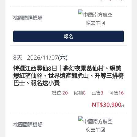
中國南方航空
桃園國際機場
晚去午回
報名
8
天
2026/11/07
(六)
特選江西尋仙8日｜夢幻夜景葛仙村、網美
爆紅望仙谷、世界遺產龍虎山、升等三排椅
巴士、報名送小費
機位
20
候補
0
已售
3
可售
16
NT$30,900
起
中國南方航空
桃園國際機場
晚去午回