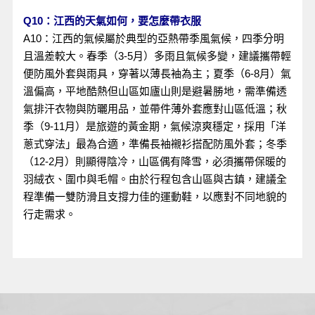
Q10：
江西的天氣如何，要怎麼帶衣服
A10：江西的氣候屬於典型的亞熱帶季風氣候，四季分明
且溫差較大。春季（3-5月）多雨且氣候多變，建議攜帶輕
便防風外套與雨具，穿著以薄長袖為主；夏季（6-8月）氣
溫偏高，平地酷熱但山區如廬山則是避暑勝地，需準備透
氣排汗衣物與防曬用品，並帶件薄外套應對山區低溫；秋
季（9-11月）是旅遊的黃金期，氣候涼爽穩定，採用「洋
蔥式穿法」最為合適，準備長袖襯衫搭配防風外套；冬季
（12-2月）則顯得陰冷，山區偶有降雪，必須攜帶保暖的
羽絨衣、圍巾與毛帽。由於行程包含山區與古鎮，建議全
程準備一雙防滑且支撐力佳的運動鞋，以應對不同地貌的
行走需求。