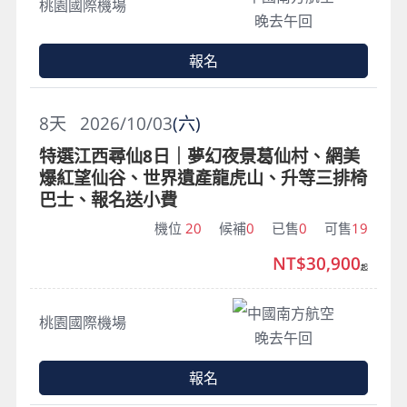
桃園國際機場
晚去午回
報名
8
天
2026/10/03
(六)
特選江西尋仙8日｜夢幻夜景葛仙村、網美
爆紅望仙谷、世界遺產龍虎山、升等三排椅
巴士、報名送小費
機位
20
候補
0
已售
0
可售
19
NT$30,900
起
中國南方航空
桃園國際機場
晚去午回
報名