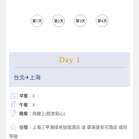
第1天
第2天
第3天
第4天
第5天
Day 1
台北✈上海
早餐
：X
午餐
：X
晚餐
：飛機上(輕食點心)
住宿
：
上海三甲港绿地铂瑞酒店
或
華美達安可酒店
或同
等級