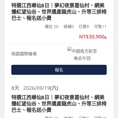
特選江西尋仙8日｜夢幻夜景葛仙村、網美
爆紅望仙谷、世界遺產龍虎山、升等三排椅
巴士、報名送小費
機位
20
候補
0
已售
8
可售
11
NT$30,900
起
中國南方航空
桃園國際機場
晚去午回
報名
8
天
2026/09/19
(六)
特選江西尋仙8日｜夢幻夜景葛仙村、網美
爆紅望仙谷、世界遺產龍虎山、升等三排椅
巴士、報名送小費