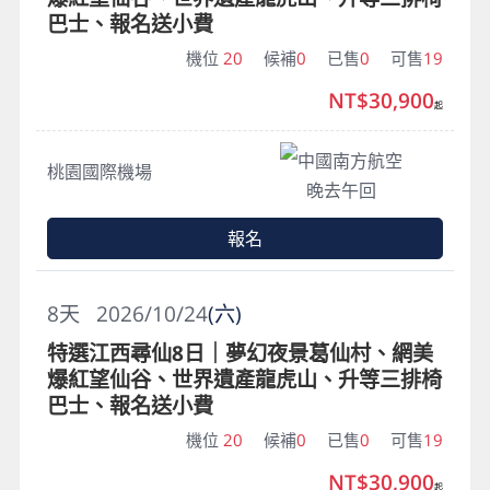
巴士、報名送小費
機位
20
候補
0
已售
0
可售
19
NT$30,900
起
中國南方航空
桃園國際機場
晚去午回
報名
8
天
2026/10/24
(六)
特選江西尋仙8日｜夢幻夜景葛仙村、網美
爆紅望仙谷、世界遺產龍虎山、升等三排椅
巴士、報名送小費
機位
20
候補
0
已售
0
可售
19
NT$30,900
起