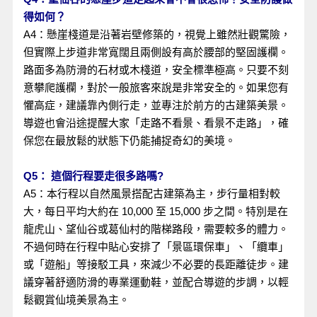
得如何？
A4：懸崖棧道是沿著岩壁修築的，視覺上雖然壯觀驚險，
但實際上步道非常寬闊且兩側設有高於腰部的堅固護欄。
路面多為防滑的石材或木棧道，安全標準極高。只要不刻
意攀爬護欄，對於一般旅客來說是非常安全的。如果您有
懼高症，建議靠內側行走，並專注於前方的古建築美景。
導遊也會沿途提醒大家「走路不看景、看景不走路」，確
保您在最放鬆的狀態下仍能捕捉奇幻的美境。
Q5： 這個行程要走很多路嗎?
A5：本行程以自然風景搭配古建築為主，步行量相對較
大，每日平均大約在 10,000 至 15,000 步之間。特別是在
龍虎山、望仙谷或葛仙村的階梯路段，需要較多的體力。
不過何時在行程中貼心安排了「景區環保車」、「纜車」
或「遊船」等接駁工具，來減少不必要的長距離徒步。建
議穿著舒適防滑的專業運動鞋，並配合導遊的步調，以輕
鬆觀賞仙境美景為主。