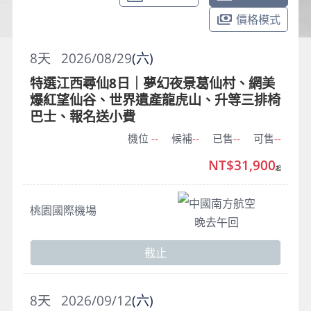
價格模式
8
天
2026/08/29
(六)
特選江西尋仙8日｜夢幻夜景葛仙村、網美
爆紅望仙谷、世界遺產龍虎山、升等三排椅
巴士、報名送小費
機位
--
候補
--
已售
--
可售
--
NT$31,900
起
中國南方航空
桃園國際機場
晚去午回
截止
8
天
2026/09/12
(六)