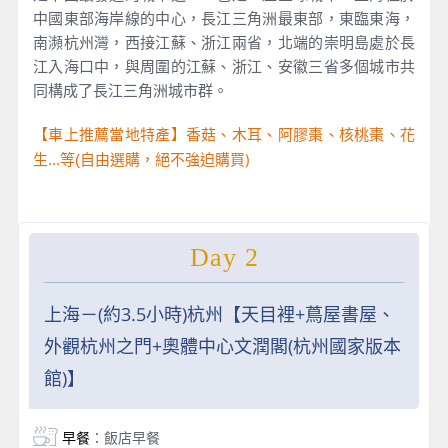
中國東部海岸線的中心，長江三角洲最東部，東臨東海，
南瀕杭州灣，西接江蘇、浙江兩省，北端的崇明島處於長
江入海口中，與周圍的江蘇、浙江、安徽三省多個城市共
同構成了長江三角洲城市群。
【車上推薦當地特產】香菇、木耳、阿膠棗、核桃棗、花
自由選購，絕不強迫購買)
生...等(
Day 2
上海－(約3.5小時)杭州【天目裡+蔦屋書屋、
外觀杭州之門+奧體中心文潤閣(杭州國家版本
館)】
早餐
：飯店早餐