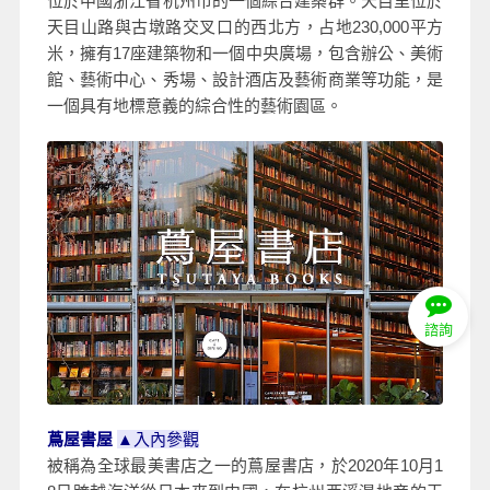
位於中國浙江省杭州市的一個綜合建築群。天目里位於
天目山路與古墩路交叉口的西北方，占地230,000平方
米，擁有17座建築物和一個中央廣場，包含辦公、美術
館、藝術中心、秀場、設計酒店及藝術商業等功能，是
一個具有地標意義的綜合性的藝術園區。
諮詢
蔦屋書屋
▲
入內參觀
被稱為全球最美書店之一的蔦屋書店，於2020年10月1