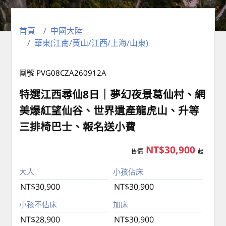
首頁
中國大陸
華東(江南/黃山/江西/上海/山東)
團號 PVG08CZA260912A
特選江西尋仙8日｜夢幻夜景葛仙村、網
美爆紅望仙谷、世界遺產龍虎山、升等
三排椅巴士、報名送小費
NT$30,900
售價
起
大人
小孩佔床
NT$30,900
NT$30,900
小孩不佔床
加床
NT$28,900
NT$30,900