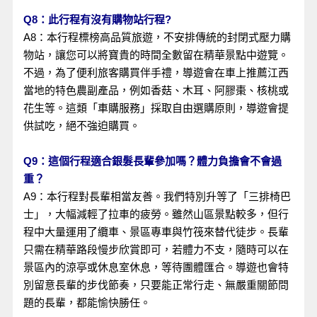
Q8：此行程有沒有購物站行程?
A8：本行程標榜高品質旅遊，不安排傳統的封閉式壓力購
物站，讓您可以將寶貴的時間全數留在精華景點中遊覽。
不過，為了便利旅客購買伴手禮，導遊會在車上推薦江西
當地的特色農副產品，例如香菇、木耳、阿膠棗、核桃或
花生等。這類「車購服務」採取自由選購原則，導遊會提
供試吃，絕不強迫購買。
Q9：這個行程適合銀髮長輩參加嗎？體力負擔會不會過
重？
A9：本行程對長輩相當友善。我們特別升等了「三排椅巴
士」，大幅減輕了拉車的疲勞。雖然山區景點較多，但行
程中大量運用了纜車、景區專車與竹筏來替代徒步。長輩
只需在精華路段慢步欣賞即可，若體力不支，隨時可以在
景區內的涼亭或休息室休息，等待團體匯合。導遊也會特
別留意長輩的步伐節奏，只要能正常行走、無嚴重關節問
題的長輩，都能愉快勝任。