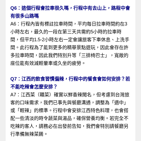
Q6：這個行程會拉車很久嗎，行程中有去山上，路程中會
有很多山路嗎
A6：行程內皆有標註拉車時間，平均每日拉車時間約在3
小時左右，最久的一段在第三天共需約5小時的拉車時
間，但平均1.5-2小時左右一定會讓旅客下車休息、上洗手
間。此行程為了能到更多的精華景點遊玩，因此會存在許
多拉車時間，因此我們特別升等「三排椅巴士」，寬敞的
座位能有效減輕暈車或久坐的疲勞。
Q7：江西的飲食習慣偏辣，行程中的餐食會如何安排？若
不能吃辣會怎麼安排？
A7：江西菜（贛菜）確實以鮮香辣聞名，但考慮到台灣旅
客的口味需求，我們已事先與餐廳溝通，調整為「適中」
或「輕辣」的標準。行程中會安排江西特色料理，也會搭
配一些清淡的時令蔬菜與湯品，確保營養均衡。若完全不
吃辣的客人，請務必在出發前告知，我們會特別請餐廳另
行準備無辣菜餚。