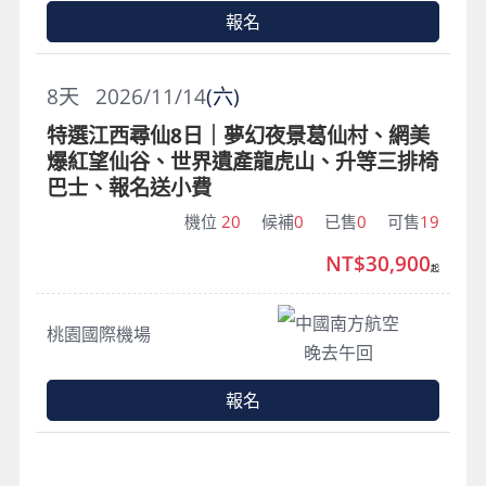
報名
8
天
2026/11/14
(六)
特選江西尋仙8日｜夢幻夜景葛仙村、網美
爆紅望仙谷、世界遺產龍虎山、升等三排椅
巴士、報名送小費
機位
20
候補
0
已售
0
可售
19
NT$30,900
起
中國南方航空
桃園國際機場
晚去午回
報名