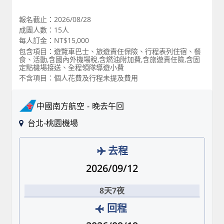
報名截止：2026/08/28
成團人數：15人
每人訂金：NT$15,000
包含項目：遊覽車巴士、旅遊責任保險、行程表列住宿、餐
食、活動,含國內外機場稅,含燃油附加費,含旅遊責任險,含固
定點機場接送、全程領隊導遊小費
不含項目：個人花費及行程未提及費用
中國南方航空
晚去午回
台北-桃園機場
去程
2026/09/12
8天7夜
回程