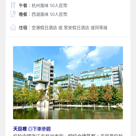
午餐
：杭州風味 50人民幣
晚餐
：西湖風味 50人民幣
住宿
：
空港假日酒店
或 眾安假日酒店 或同等級
天目裡
◎
下車參觀