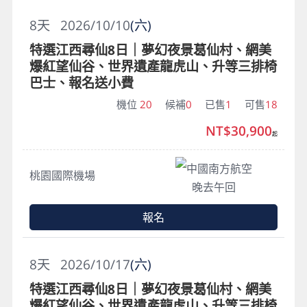
8
天
2026/10/10
(六)
特選江西尋仙8日｜夢幻夜景葛仙村、網美
爆紅望仙谷、世界遺產龍虎山、升等三排椅
巴士、報名送小費
機位
20
候補
0
已售
1
可售
18
NT$30,900
起
中國南方航空
桃園國際機場
晚去午回
報名
8
天
2026/10/17
(六)
特選江西尋仙8日｜夢幻夜景葛仙村、網美
爆紅望仙谷、世界遺產龍虎山、升等三排椅