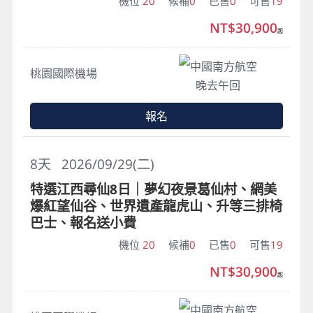
機位
20
候補
0
已售
0
可售
19
NT$30,900
起
中國南方航空
桃園國際機場
晚去午回
報名
8
天
2026/09/29(二)
特選江西尋仙8日｜夢幻夜景葛仙村、網美
爆紅望仙谷、世界遺產龍虎山、升等三排椅
巴士、報名送小費
機位
20
候補
0
已售
0
可售
19
NT$30,900
起
中國南方航空