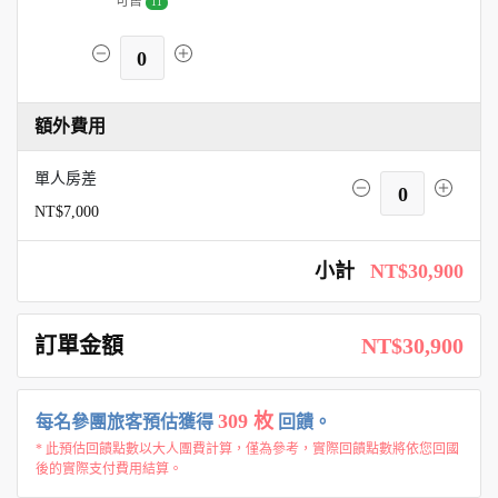
可售
11
0
額外費用
單人房差
0
NT$7,000
小計
NT$30,900
訂單金額
NT$30,900
309 枚
每名參團旅客預估獲得
回饋。
* 此預估回饋點數以大人團費計算，僅為參考，實際回饋點數將依您回國
後的實際支付費用結算。