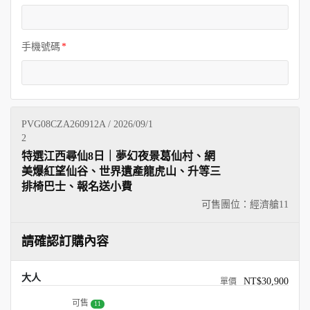
手機號碼
PVG08CZA260912A / 2026/09/1
2
特選江西尋仙8日｜夢幻夜景葛仙村、網
美爆紅望仙谷、世界遺產龍虎山、升等三
排椅巴士、報名送小費
可售團位：經濟艙
11
請確認訂購內容
大人
NT$30,900
可售
11