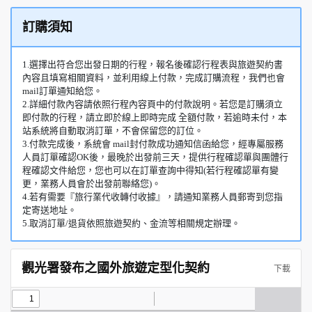
訂購須知
1.選擇出符合您出發日期的行程，報名後確認行程表與旅遊契約書
內容且填寫相關資料，並利用線上付款，完成訂購流程，我們也會
mail訂單通知給您。
2.詳細付款內容請依照行程內容頁中的付款說明。若您是訂購須立
即付款的行程，請立即於線上即時完成 全額付款，若逾時未付，本
站系統將自動取消訂單，不會保留您的訂位。
3.付款完成後，系統會 mail封付款成功通知信函給您，經專屬服務
人員訂單確認OK後，最晚於出發前三天，提供行程確認單與團體行
程確認文件給您，您也可以在訂單查詢中得知(若行程確認單有變
更，業務人員會於出發前聯絡您)。
4.若有需要『旅行業代收轉付收據』，請通知業務人員郵寄到您指
定寄送地址。
5.取消訂單/退貨依照旅遊契約、金流等相關規定辦理。
觀光署發布之國外旅遊定型化契約
下載