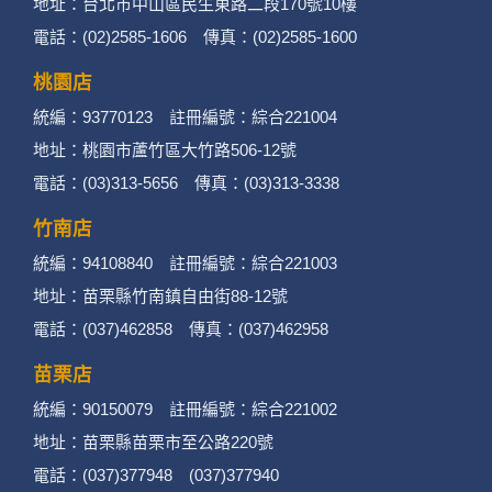
地址：台北市中山區民生東路二段170號10樓
二、個資蒐集處理利用
電話：(02)2585-1606 傳真：(02)2585-1600
桃園店
1. 蒐集機關名稱：何時旅行社有限公司
統編：93770123 註冊編號：綜合221004
2. 蒐集目的：提供本公司相關服務、行銷、客戶
地址：桃園市蘆竹區大竹路506-12號
電話：(03)313-5656 傳真：(03)313-3338
管理、會員管理及其他與第三人合作之行銷推廣
活動。
竹南店
統編：94108840 註冊編號：綜合221003
3. 個人資料類別：
地址：苗栗縣竹南鎮自由街88-12號
辨識個人者(包含但不限於中英文姓名、地
電話：(037)462858 傳真：(037)462958
址、聯絡電話、電子郵件信箱、通訊軟帳
苗栗店
號、社群．媒體帳號、網路平台申請之帳
統編：90150079 註冊編號：綜合221002
號及其他任何可辨識資料本人者等)。
地址：苗栗縣苗栗市至公路220號
電話：(037)377948 (037)377940
辨識財務者(包含但不限於金融機構帳戶之