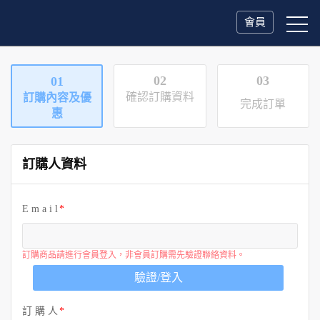
會員
02
03
01
確認訂購資料
訂購內容及優
完成訂單
惠
訂購人資料
E m a i l
訂購商品請進行會員登入，非會員訂購需先驗證聯絡資料。
驗證/登入
訂 購 人