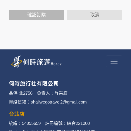
2. 隱私權保護政策不適用於何時旅行社有限公司
確認訂購
取消
以外的公司 or 網站群，與非何時旅行社有限公
司所僱用或管理人員。例如您透過何時旅行社有
限公司旗下網站上的廣告廠商連結，這些置放連
結的廠商也可能蒐集您個人的資料。對於您主動
提供的個人資訊，這些廣告廠商或連結網站有其
個別的隱私權保護政策，其資料處理措施不適用
於何時旅行社有限公司隱私權保護政策。
何時旅行社有限公司
3. 您個人在何時旅行社有限公司旗下網站上的聊
品保 北2756 負責人：許采原
聯絡信箱：shallwegotravel2@gmail.com
天室或討論區中任意公開個人資料的行為，在非
經加密的保護下，不適用於何時旅行社有限公司
台北店
統編：54995659 註冊編號：綜合221000
隱私權保護政策。