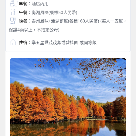
早餐
：酒店內用
午餐
：尚湖風味(餐標50人民幣)
晚餐
：泰州風味+溱湖籪蟹(餐標160人民幣) ⟨每人一支蟹，
保證4兩以上，不指定公母⟩
住宿
：準五星世茂茂禦或碧桂園 或同等級