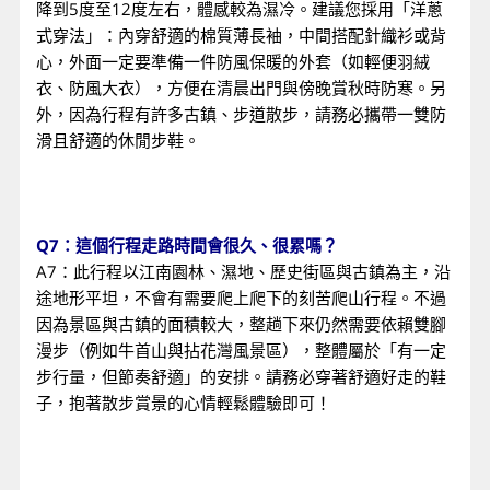
降到5度至12度左右，體感較為濕冷。建議您採用「洋蔥
式穿法」：內穿舒適的棉質薄長袖，中間搭配針織衫或背
心，外面一定要準備一件防風保暖的外套（如輕便羽絨
衣、防風大衣），方便在清晨出門與傍晚賞秋時防寒。另
外，因為行程有許多古鎮、步道散步，請務必攜帶一雙防
滑且舒適的休閒步鞋。
Q7：這個行程走路時間會很久、很累嗎？
A7：此行程以江南園林、濕地、歷史街區與古鎮為主，沿
途地形平坦，不會有需要爬上爬下的刻苦爬山行程。不過
因為景區與古鎮的面積較大，整趟下來仍然需要依賴雙腳
漫步（例如牛首山與拈花灣風景區），整體屬於「有一定
步行量，但節奏舒適」的安排。請務必穿著舒適好走的鞋
子，抱著散步賞景的心情輕鬆體驗即可！