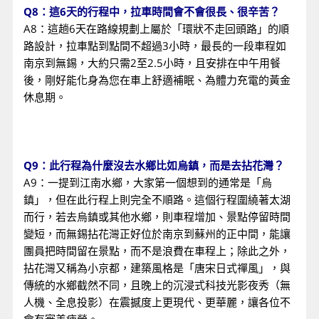
Q8：這6天的行程中，拉車時間會不會很長、很辛苦？
A8：這趟6天在路線規劃上屬於「環狀不走回頭路」的順
路設計，拉車點到點間不超過3小時，最長的一段車程如
南京到無錫，大約只需2至2.5小時，且安排在中午用餐
後，剛好能化身為您在車上舒適補眠、為體力充電的黃金
休息期。
Q9：此行程為什麼沒去水鄉比如烏鎮，而是去拈花灣？
A9：一提到江南水鄉，大家第一個想到的通常是「烏
鎮」，但在此行程上則完全不順路。這個行程圍繞著太湖
而行，若去烏鎮或其他水鄉，則車程增加、景點停留時間
變短，而無錫拈花灣正好位於南京到蘇州的正中間，能讓
團員把時間留在景點，而不是浪費在車程上；除此之外，
拈花灣又稱為小京都，建築風格是「唐宋日式禪風」，與
傳統的水鄉截然不同，且晚上的沉浸式科技光影夜秀（無
人機、全息投影）在震撼度上更現代、更華麗，讓各位不