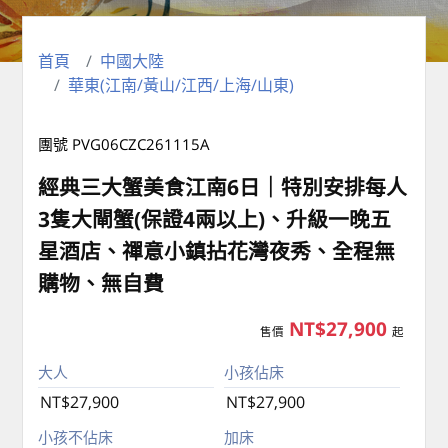
首頁
中國大陸
華東(江南/黃山/江西/上海/山東)
團號 PVG06CZC261115A
經典三大蟹美食江南6日｜特別安排每人
3隻大閘蟹(保證4兩以上)、升級一晚五
星酒店、禪意小鎮拈花灣夜秀、全程無
購物、無自費
NT$27,900
售價
起
大人
小孩佔床
NT$27,900
NT$27,900
小孩不佔床
加床