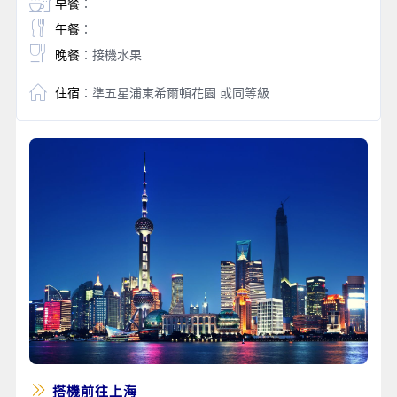
早餐
：
午餐
：
晚餐
：接機水果
住宿
：準五星浦東希爾頓花園 或同等級
搭機前往上海