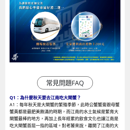
Q1：為什麼秋天要去江南吃大閘蟹？
A1：每年秋天是大閘蟹的繁殖季節，此時公蟹蟹膏跟母蟹
蟹黃都是最肥美飽滿的時期，而江南的水土氣候是繁育大
閘蟹最棒的地方，再加上長年經累的飲食文化也讓江南是
吃大閘蟹首屈一指的區域。對老饕來說，離開了江南的大