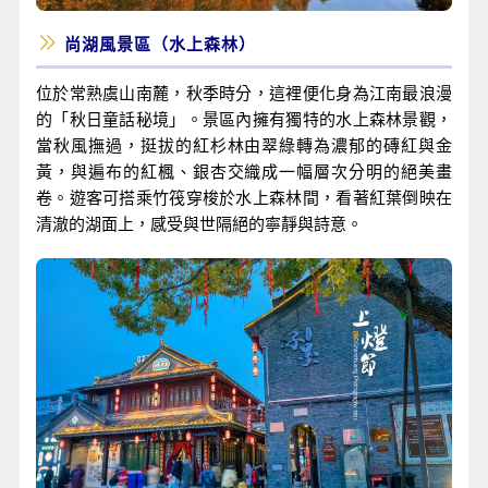
尚湖風景區（水上森林）
位於常熟虞山南麓，秋季時分，這裡便化身為江南最浪漫
的「秋日童話秘境」。景區內擁有獨特的水上森林景觀，
當秋風撫過，挺拔的紅杉林由翠綠轉為濃郁的磚紅與金
黃，與遍布的紅楓、銀杏交織成一幅層次分明的絕美畫
卷。遊客可搭乘竹筏穿梭於水上森林間，看著紅葉倒映在
清澈的湖面上，感受與世隔絕的寧靜與詩意。