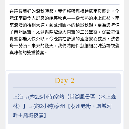
在這最美好的深秋時節，我們將帶您橫跨蘇南與蘇北，全
覽江南最令人屏息的絕美秋色——從常熟的水上紅衫、南
京浪漫的梧桐大道，到蘇州園林的精緻秋韻。更為您準備
了泰州籪蟹、太湖與陽澄湖大閘蟹的三品盛宴，保證每位
貴賓都能大快朵頤。今晚請在舒適的酒店安心歇息，洗去
舟車勞頓。未來的幾天，我們將陪伴您細細品味這場視覺
與味蕾的雙重饕宴。
Day 2
上海→(約2.5小時)常熟【尚湖風景區（水上森
林）】→(約2小時)泰州【泰州老街、鳳城河
畔＋鳳城夜景】