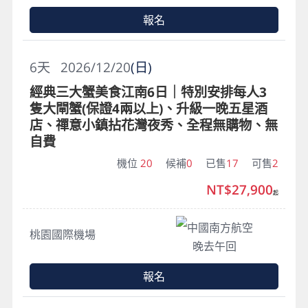
報名
6
天
2026/12/20
(日)
經典三大蟹美食江南6日｜特別安排每人3
隻大閘蟹(保證4兩以上)、升級一晚五星酒
店、禪意小鎮拈花灣夜秀、全程無購物、無
自費
機位
20
候補
0
已售
17
可售
2
NT$27,900
起
中國南方航空
桃園國際機場
晚去午回
報名