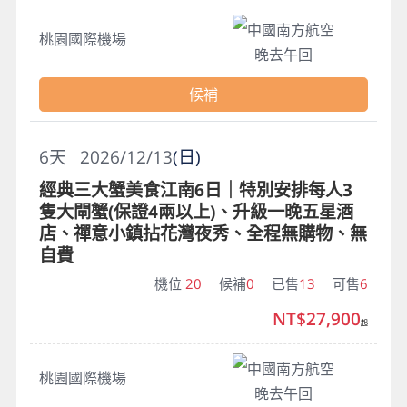
中國南方航空
桃園國際機場
晚去午回
候補
6
天
2026/12/13
(日)
經典三大蟹美食江南6日｜特別安排每人3
隻大閘蟹(保證4兩以上)、升級一晚五星酒
店、禪意小鎮拈花灣夜秀、全程無購物、無
自費
機位
20
候補
0
已售
13
可售
6
NT$27,900
起
中國南方航空
桃園國際機場
晚去午回