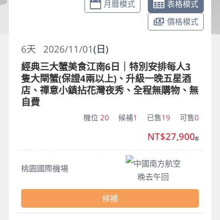
月曆模式
表格模式
價格模式
6
天
2026/11/01
(日)
經典三大蟹美食江南6日｜特別安排每人3
隻大閘蟹(保證4兩以上)、升級一晚五星酒
店、禪意小鎮拈花灣夜秀、全程無購物、無
自費
機位
20
候補
1
已售
19
可售
0
NT$27,900
起
中國南方航空
桃園國際機場
晚去午回
候補