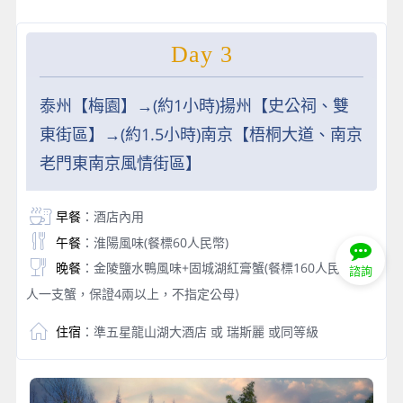
Day 3
泰州【梅園】→(約1小時)揚州【史公祠、雙
東街區】→(約1.5小時)南京【梧桐大道、南京
老門東南京風情街區】
早餐
：酒店內用
午餐
：淮陽風味(餐標60人民幣)
晚餐
：金陵鹽水鴨風味+固城湖紅膏蟹(餐標160人民幣) ⟨每
諮詢
人一支蟹，保證4兩以上，不指定公母⟩
住宿
：準五星龍山湖大酒店 或 瑞斯麗 或同等級