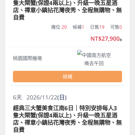
隻大閘蟹(保證4兩以上)、升級一晚五星酒
店、禪意小鎮拈花灣夜秀、全程無購物、無
自費
機位
20
候補
1
已售
19
可售
0
NT$27,900
起
中國南方航空
桃園國際機場
晚去午回
候補
6
天
2026/11/22
(日)
經典三大蟹美食江南6日｜特別安排每人3
隻大閘蟹(保證4兩以上)、升級一晚五星酒
店、禪意小鎮拈花灣夜秀、全程無購物、無
自費