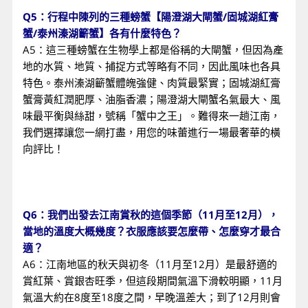
Q5：行程中陳列的三種螃蟹【陽澄湖大閘蟹/固城湖紅膏
蟹/泰州溱湖籪蟹】各有什麼特色？
A5：這三種螃蟹在生物學上都是俗稱的大閘蟹，但因為產
地的水質、地質、捕捉方式等略有不同，因此風味也各具
特色。泰州溱湖籪蟹體魄強健、肉質最緊實；固城湖紅膏
蟹膏黃紅潤肥厚、油脂香濃；陽澄湖大閘蟹名氣最大、風
味最平衡與絲甜，號稱「蟹中之王」。難得來一趟江南，
我們選擇讓您一網打盡，用您的味蕾進行一場最奢華的橫
向評比！
Q6：我們出發去江南賞秋的這個季節（11月至12月），
當地的溫度大概幾度？衣服應該要怎麼帶、怎麼穿才最合
適？
A6：江南地區的秋天與初冬（11月至12月）是最舒適的
賞紅葉、賞銀杏旺季，但這段期間氣溫下滑較明顯，11月
氣溫大約在8度至18度之間，早晚溫差大；到了12月則會