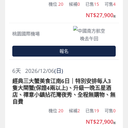
機位
20
候補
0
已售
15
可售
4
NT$27,900
起
中國南方航空
桃園國際機場
晚去午回
報名
6
天
2026/12/06
(日)
經典三大蟹美食江南6日｜特別安排每人3
隻大閘蟹(保證4兩以上)、升級一晚五星酒
店、禪意小鎮拈花灣夜秀、全程無購物、無
自費
機位
20
候補
2
已售
19
可售
0
NT$27,900
起