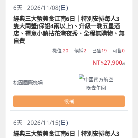
6
天
2026/11/08
(日)
經典三大蟹美食江南6日｜特別安排每人3
隻大閘蟹(保證4兩以上)、升級一晚五星酒
店、禪意小鎮拈花灣夜秀、全程無購物、無
自費
機位
20
候補
2
已售
19
可售
0
NT$27,900
起
中國南方航空
桃園國際機場
晚去午回
候補
6
天
2026/11/15
(日)
經典三大蟹美食江南6日｜特別安排每人3