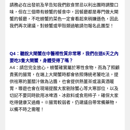
請務必在出發前及早告知我們飲食禁忌以利出團時調整口
味，但在三個帶有螃蟹的餐食中，因餐廳都是專門做大閘
蟹的餐廳，不吃螃蟹的菜色一定會看起來稍嫌遜色，因此
我們再次建議，對螃蟹或甲殼類過敏請勿報名此團型！
Q4：聽說大閘蟹在中醫裡性質非常寒，我們在這6天之內
要吃3隻大閘蟹，身體受得了嗎？
A4：請您完全放心。螃蟹確實屬於寒性食物，而為了照顧
貴賓的腸胃，在端上大閘蟹時都會依照傳統老饕吃法，提
供祛寒的薑醋汁做為沾醬，也會提供熱薑茶或溫黃酒暖
胃，導遊也會在現場提醒大家剔除蟹心等大寒部位，以及
切記不要同時飲用冰啤酒、冰飲料或食用柿子，確保大家
吃得健康又過癮。※腸胃較弱者，仍建議自帶常備藥物，
以備不時之需喔！