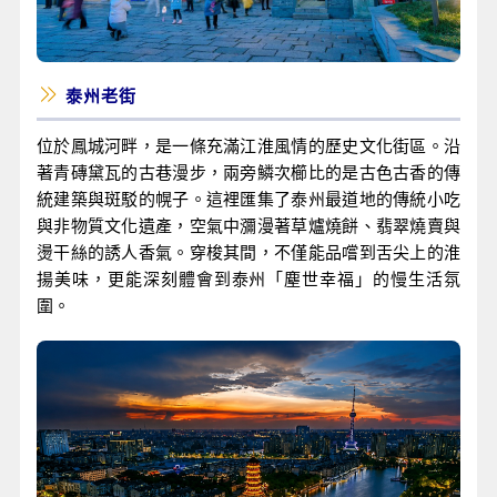
泰州老街
位於鳳城河畔，是一條充滿江淮風情的歷史文化街區。沿
著青磚黛瓦的古巷漫步，兩旁鱗次櫛比的是古色古香的傳
統建築與斑駁的幌子。這裡匯集了泰州最道地的傳統小吃
與非物質文化遺產，空氣中瀰漫著草爐燒餅、翡翠燒賣與
燙干絲的誘人香氣。穿梭其間，不僅能品嚐到舌尖上的淮
揚美味，更能深刻體會到泰州「塵世幸福」的慢生活氛
圍。