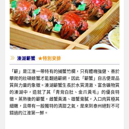
溱湖籪蟹
★特別安排
「籪」是江淮一帶特有的捕蟹竹欄，只有體魄強健、善於
攀爬的壯碩螃蟹才能翻過籪網，因此「籪蟹」自古便是品
質與力量的象徵。溱湖籪蟹生長於水質清澈、富含礦物質
的溱湖中，造就了其「青背白肚、金爪黃毛」的優良特
徵。蒸熟後的籪蟹，雌蟹黃滿、雄蟹膏膩，入口肉質極其
細嫩，且帶有一股獨特的清甜之氣，是來到泰州絕對不可
錯過的江淮第一鮮。