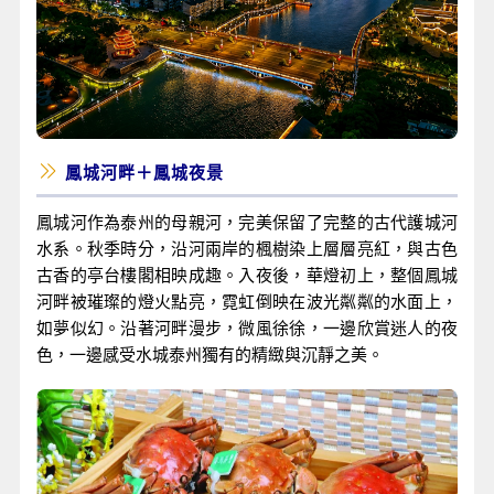
鳳城河畔＋鳳城夜景
鳳城河作為泰州的母親河，完美保留了完整的古代護城河
水系。秋季時分，沿河兩岸的楓樹染上層層亮紅，與古色
古香的亭台樓閣相映成趣。入夜後，華燈初上，整個鳳城
河畔被璀璨的燈火點亮，霓虹倒映在波光粼粼的水面上，
如夢似幻。沿著河畔漫步，微風徐徐，一邊欣賞迷人的夜
色，一邊感受水城泰州獨有的精緻與沉靜之美。