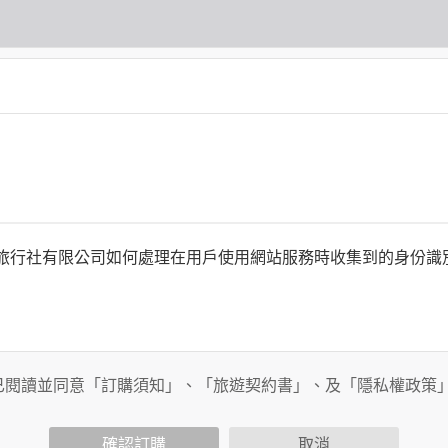
何時旅行社有限公司如何處理在用戶使用網站服務時收集到的身份
旅行社有限公司以外的公司 or 網站群，與非何時旅行社有限公
商連結，這些置放連結的廠商也可能蒐集您個人的資料。對於您
已閱讀並同意「訂購須知」、「旅遊契約書」、及「隱私權政策
政策，其資料處理措施不適用於何時旅行社有限公司隱私權保護
確認訂購
取消