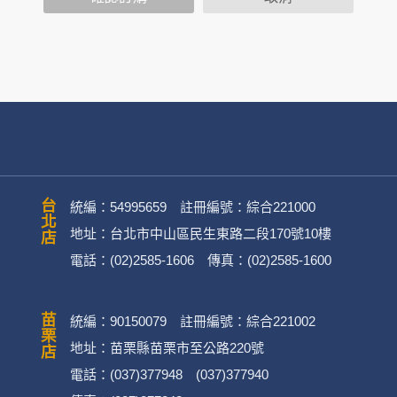
司旗下網站上的聊天室或討論區中任意公開個人資料的行為，在非
用
公司
務、行銷、客戶管理、會員管理及其他與第三人合作之行銷推廣活
台北店
統編：54995659 註冊編號：綜合221000
地址：台北市中山區民生東路二段170號10樓
電話：(02)2585-1606 傳真：(02)2585-1600
英文姓名、地址、聯絡電話、電子郵件信箱、通訊軟帳號、社群
)。
苗栗店
統編：90150079 註冊編號：綜合221002
融機構帳戶之號碼與姓名、信用卡號碼、持卡人姓名、信用卡有
地址：苗栗縣苗栗市至公路220號
電話：(037)377948 (037)377940
不限於身分證統一編號、護照號碼、護照姓名、護照有效期等) 。