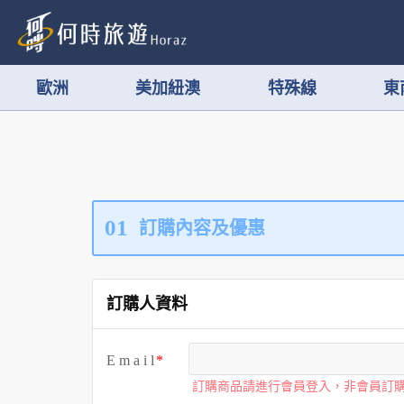
歐洲
美加紐澳
特殊線
東
01
訂購內容及優惠
訂購人資料
E m a i l
訂購商品請進行會員登入，非會員訂