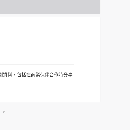
識別資料，包括在商業伙伴合作時分享
司所僱用或管理人員。例如您透過何時旅
主動提供的個人資訊，這些廣告廠商
」。
政策。