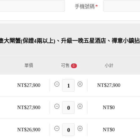
手機號碼
隻大閘蟹(保證4兩以上)、升級一晚五星酒店、禪意小鎮
單價
可售
小計
0
NT$27,900
1
NT$27,900
NT$27,900
0
NT$0
NT$26,900
0
NT$0