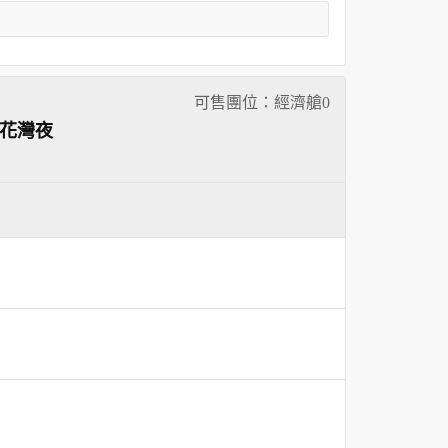
可售團位：經濟艙
0
拈花灣夜