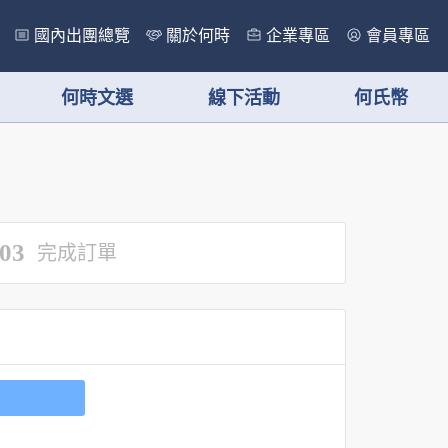
國內出團總覽
關於何時
企業專區
會員專區
何時文選
線下活動
何氏幣
03
完成訂單