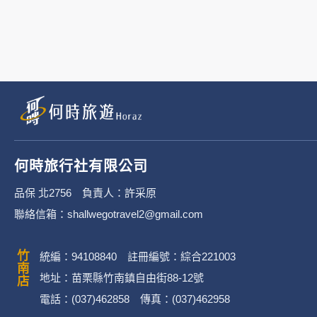
3. 您個人在何時旅行社有限公
有限公司隱私權保護政策。
二、個資蒐集處理利
1. 蒐集機關名稱：何時旅行社有限
2. 蒐集目的：提供本公司相關服
何時旅行社有限公司
3. 個人資料類別：
品保 北2756 負責人：許采原
聯絡信箱：shallwegotravel2@gmail.com
辨識個人者(包含但不限於中
其他任何可辨識資料本人者等
竹南店
統編：94108840 註冊編號：綜合221003
辨識財務者(包含但不限於金
地址：苗栗縣竹南鎮自由街88-12號
電話：(037)462858 傳真：(037)462958
政府資料中之辨識者(包含但