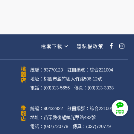
經加密的保護下，不適用於何時旅行社
檔案下載
隱私權政策
動。
桃園店
統編：93770123 註冊編號：綜合221004
地址：桃園市蘆竹區大竹路506-12號
電話：(03)313-5656 傳真：(03)313-3338
．媒體帳號、網路平台申請之帳號及
後龍店
統編：90432922 註冊編號：綜合221001
諮詢
效期限、個人之其他號碼或帳戶等)。
地址：苗栗縣後龍鎮光華路432號
電話：(037)720778 傳真：(037)720779