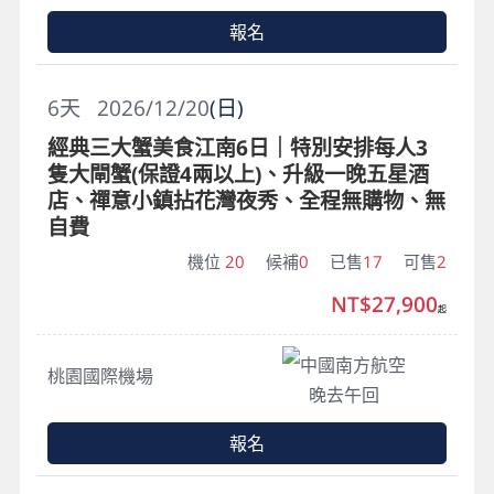
報名
6
天
2026/12/20
(日)
經典三大蟹美食江南6日｜特別安排每人3
隻大閘蟹(保證4兩以上)、升級一晚五星酒
店、禪意小鎮拈花灣夜秀、全程無購物、無
自費
機位
20
候補
0
已售
17
可售
2
NT$27,900
起
中國南方航空
桃園國際機場
晚去午回
報名