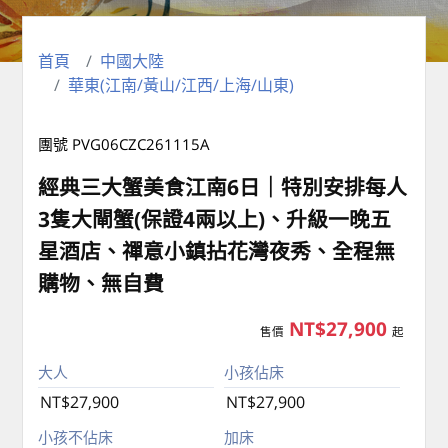
首頁
中國大陸
華東(江南/黃山/江西/上海/山東)
團號 PVG06CZC261115A
經典三大蟹美食江南6日｜特別安排每人
3隻大閘蟹(保證4兩以上)、升級一晚五
星酒店、禪意小鎮拈花灣夜秀、全程無
購物、無自費
NT$27,900
售價
起
大人
小孩佔床
NT$27,900
NT$27,900
小孩不佔床
加床