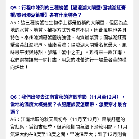
Q5：行程中陳列的三種螃蟹【陽澄湖大閘蟹/固城湖紅膏
蟹/泰州溱湖籪蟹】各有什麼特色？
A5：這三種螃蟹在生物學上都是俗稱的大閘蟹，但因為產
地的水質、地質、捕捉方式等略有不同，因此風味也各具
特色。泰州溱湖籪蟹體魄強健、肉質最緊實；固城湖紅膏
蟹膏黃紅潤肥厚、油脂香濃；陽澄湖大閘蟹名氣最大、風
味最平衡與絲甜，號稱「蟹中之王」。難得來一趟江南，
我們選擇讓您一網打盡，用您的味蕾進行一場最奢華的橫
向評比！
Q6：我們出發去江南賞秋的這個季節（11月至12月），
當地的溫度大概幾度？衣服應該要怎麼帶、怎麼穿才最合
適？
A6：江南地區的秋天與初冬（11月至12月）是最舒適的
賞紅葉、賞銀杏旺季，但這段期間氣溫下滑較明顯，11月
氣溫大約在8度至18度之間，早晚溫差大；到了12月則會