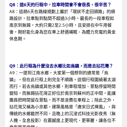
Q8：這6天的行程中，拉車時間會不會很長、很辛苦？
A8：這趟6天在路線規劃上屬於「環狀不走回頭路」的順
路設計，拉車點到點間不超過3小時，最長的一段車程如
南京到無錫，大約只需2至2.5小時，且安排在中午用餐
後，剛好能化身為您在車上舒適補眠、為體力充電的黃金
休息期。
Q9：此行程為什麼沒去水鄉比如烏鎮，而是去拈花灣？
A9：一提到江南水鄉，大家第一個想到的通常是「烏
鎮」，但在此行程上則完全不順路。這個行程圍繞著太湖
而行，若去烏鎮或其他水鄉，則車程增加、景點停留時間
變短，而無錫拈花灣正好位於南京到蘇州的正中間，能讓
團員把時間留在景點，而不是浪費在車程上；除此之外，
拈花灣又稱為小京都，建築風格是「唐宋日式禪風」，與
傳統的水鄉截然不同，且晚上的沉浸式科技光影夜秀（無
人機、全息投影）在震撼度上更現代、更華麗，讓各位不