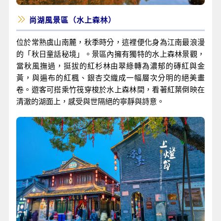
尚湖風景區（水上森林）
位於常熟虞山南麓，秋季時分，這裡便化身為江南最浪漫
的「秋日童話秘境」。景區內擁有獨特的水上森林景觀，
當秋風撫過，挺拔的紅杉林由翠綠轉為濃郁的磚紅與金
黃，與遍布的紅楓、銀杏交織成一幅層次分明的絕美畫
卷。遊客可搭乘竹筏穿梭於水上森林間，看著紅葉倒映在
清澈的湖面上，感受與世隔絕的寧靜與詩意。