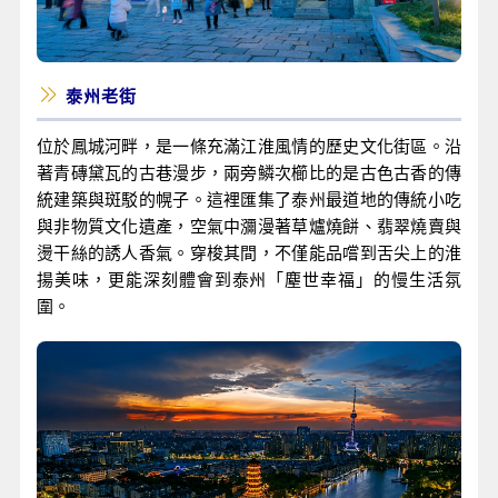
泰州老街
位於鳳城河畔，是一條充滿江淮風情的歷史文化街區。沿
著青磚黛瓦的古巷漫步，兩旁鱗次櫛比的是古色古香的傳
統建築與斑駁的幌子。這裡匯集了泰州最道地的傳統小吃
與非物質文化遺產，空氣中瀰漫著草爐燒餅、翡翠燒賣與
燙干絲的誘人香氣。穿梭其間，不僅能品嚐到舌尖上的淮
揚美味，更能深刻體會到泰州「塵世幸福」的慢生活氛
圍。