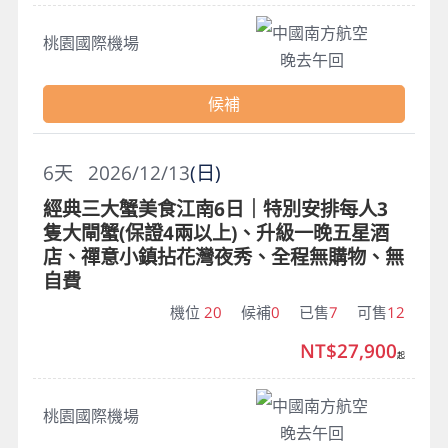
中國南方航空
桃園國際機場
晚去午回
候補
6
天
2026/12/13
(日)
經典三大蟹美食江南6日｜特別安排每人3
隻大閘蟹(保證4兩以上)、升級一晚五星酒
店、禪意小鎮拈花灣夜秀、全程無購物、無
自費
機位
20
候補
0
已售
7
可售
12
NT$27,900
起
中國南方航空
桃園國際機場
晚去午回