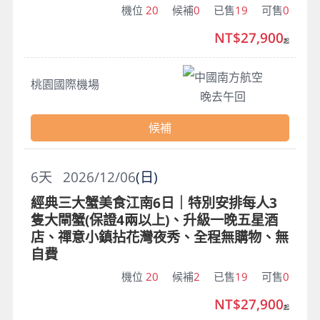
機位
20
候補
0
已售
19
可售
0
NT$27,900
起
中國南方航空
桃園國際機場
晚去午回
候補
6
天
2026/12/06
(日)
經典三大蟹美食江南6日｜特別安排每人3
隻大閘蟹(保證4兩以上)、升級一晚五星酒
店、禪意小鎮拈花灣夜秀、全程無購物、無
自費
機位
20
候補
2
已售
19
可售
0
NT$27,900
起