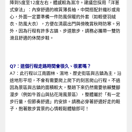
降到5度至12度左右，體感較為濕冷。建議您採用「洋蔥
式穿法」：內穿舒適的棉質薄長袖，中間搭配針織衫或背
心，外面一定要準備一件防風保暖的外套（如輕便羽絨
衣、防風大衣），方便在清晨出門與傍晚賞秋時防寒。另
外，因為行程有許多古鎮、步道散步，請務必攜帶一雙防
滑且舒適的休閒步鞋。
Q7：這個行程走路時間會很久、很累嗎？
A7：此行程以江南園林、濕地、歷史街區與古鎮為主，沿
途地形平坦，不會有需要爬上爬下的刻苦爬山行程。不過
因為景區與古鎮的面積較大，整趟下來仍然需要依賴雙腳
漫步（例如牛首山與拈花灣風景區），整體屬於「有一定
步行量，但節奏舒適」的安排。請務必穿著舒適好走的鞋
子，抱著散步賞景的心情輕鬆體驗即可！