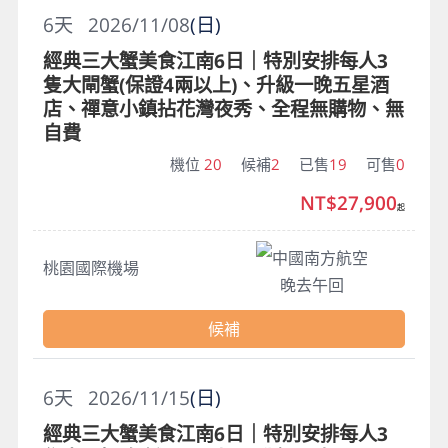
6
天
2026/11/08
(日)
經典三大蟹美食江南6日｜特別安排每人3
隻大閘蟹(保證4兩以上)、升級一晚五星酒
店、禪意小鎮拈花灣夜秀、全程無購物、無
自費
機位
20
候補
2
已售
19
可售
0
NT$27,900
起
中國南方航空
桃園國際機場
晚去午回
候補
6
天
2026/11/15
(日)
經典三大蟹美食江南6日｜特別安排每人3