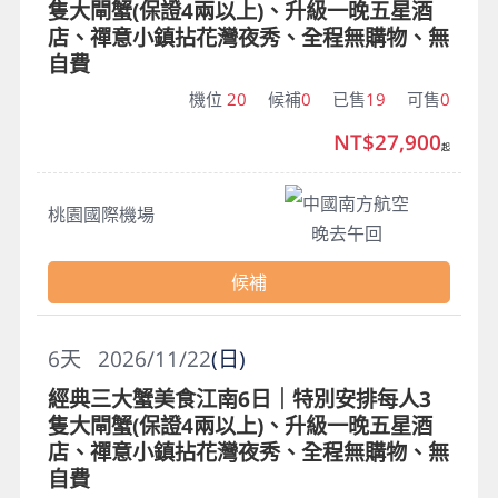
隻大閘蟹(保證4兩以上)、升級一晚五星酒
店、禪意小鎮拈花灣夜秀、全程無購物、無
自費
機位
20
候補
0
已售
19
可售
0
NT$27,900
起
中國南方航空
桃園國際機場
晚去午回
候補
6
天
2026/11/22
(日)
經典三大蟹美食江南6日｜特別安排每人3
隻大閘蟹(保證4兩以上)、升級一晚五星酒
店、禪意小鎮拈花灣夜秀、全程無購物、無
自費