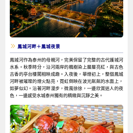
鳳城河畔＋鳳城夜景
鳳城河作為泰州的母親河，完美保留了完整的古代護城河
水系。秋季時分，沿河兩岸的楓樹染上層層亮紅，與古色
古香的亭台樓閣相映成趣。入夜後，華燈初上，整個鳳城
河畔被璀璨的燈火點亮，霓虹倒映在波光粼粼的水面上，
如夢似幻。沿著河畔漫步，微風徐徐，一邊欣賞迷人的夜
色，一邊感受水城泰州獨有的精緻與沉靜之美。