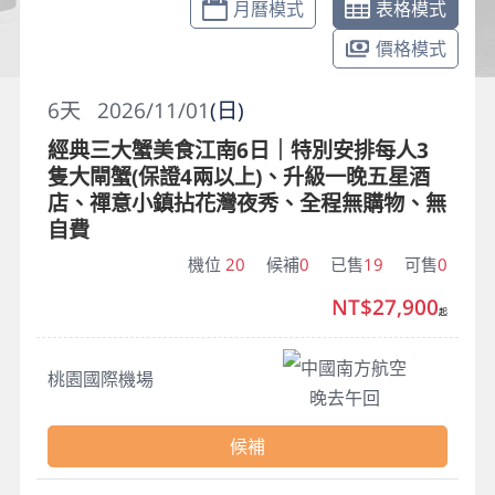
月曆模式
表格模式
價格模式
6
天
2026/11/01
(日)
經典三大蟹美食江南6日｜特別安排每人3
隻大閘蟹(保證4兩以上)、升級一晚五星酒
店、禪意小鎮拈花灣夜秀、全程無購物、無
自費
機位
20
候補
0
已售
19
可售
0
NT$27,900
起
中國南方航空
桃園國際機場
晚去午回
候補