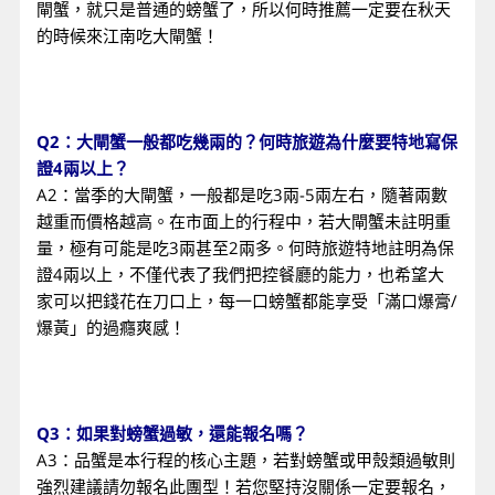
閘蟹，就只是普通的螃蟹了，所以何時推薦一定要在秋天
的時候來江南吃大閘蟹！
Q2：大閘蟹一般都吃幾兩的？何時旅遊為什麼要特地寫保
證4兩以上？
A2：當季的大閘蟹，一般都是吃3兩-5兩左右，隨著兩數
越重而價格越高。在市面上的行程中，若大閘蟹未註明重
量，極有可能是吃3兩甚至2兩多。何時旅遊特地註明為保
證4兩以上，不僅代表了我們把控餐廳的能力，也希望大
家可以把錢花在刀口上，每一口螃蟹都能享受「滿口爆膏/
爆黃」的過癮爽感！
Q3：如果對螃蟹過敏，還能報名嗎？
A3：品蟹是本行程的核心主題，若對螃蟹或甲殼類過敏則
強烈建議請勿報名此團型！若您堅持沒關係一定要報名，