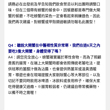
請務必在出發前及早告知我們飲食禁忌以利出團時調整口
味，但在三個帶有螃蟹的餐食中，因餐廳都是專門做大閘
蟹的餐廳，不吃螃蟹的菜色一定會看起來稍嫌遜色，因此
我們再次建議，對螃蟹或甲殼類過敏請勿報名此團型！
Q4：聽說大閘蟹在中醫裡性質非常寒，我們在這6天之內
要吃3隻大閘蟹，身體受得了嗎？
A4：請您完全放心。螃蟹確實屬於寒性食物，而為了照顧
貴賓的腸胃，在端上大閘蟹時都會依照傳統老饕吃法，提
供祛寒的薑醋汁做為沾醬，也會提供熱薑茶或溫黃酒暖
胃，導遊也會在現場提醒大家剔除蟹心等大寒部位，以及
切記不要同時飲用冰啤酒、冰飲料或食用柿子，確保大家
吃得健康又過癮。※腸胃較弱者，仍建議自帶常備藥物，
以備不時之需喔！