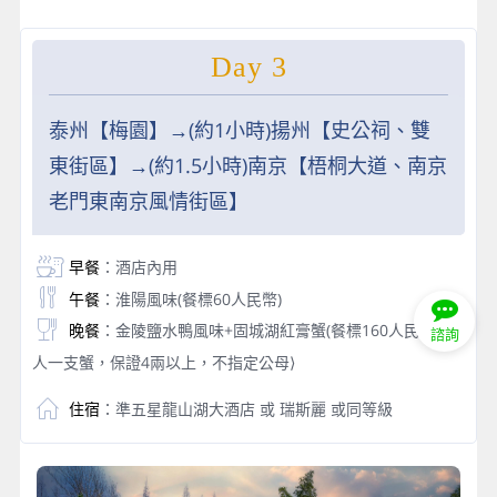
Day 3
泰州【梅園】→(約1小時)揚州【史公祠、雙
東街區】→(約1.5小時)南京【梧桐大道、南京
老門東南京風情街區】
早餐
：酒店內用
午餐
：淮陽風味(餐標60人民幣)
晚餐
：金陵鹽水鴨風味+固城湖紅膏蟹(餐標160人民幣) ⟨每
諮詢
人一支蟹，保證4兩以上，不指定公母⟩
住宿
：準五星龍山湖大酒店 或 瑞斯麗 或同等級