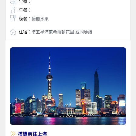
早餐
：
午餐
：
晚餐
：接機水果
住宿
：準五星浦東希爾頓花園 或同等級
搭機前往上海