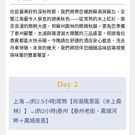
在這最美好的深秋時節，我們將帶您橫跨蘇南與蘇北，全
覽江南最令人屏息的絕美秋色——從常熟的水上紅衫、南
京浪漫的梧桐大道，到蘇州園林的精緻秋韻。更為您準備
了泰州籪蟹、太湖與陽澄湖大閘蟹的三品盛宴，保證每位
貴賓都能大快朵頤。今晚請在舒適的酒店安心歇息，洗去
舟車勞頓。未來的幾天，我們將陪伴您細細品味這場視覺
與味蕾的雙重饕宴。
Day 2
上海→(約2.5小時)常熟【尚湖風景區（水上森
林）】→(約2小時)泰州【泰州老街、鳳城河
畔＋鳳城夜景】