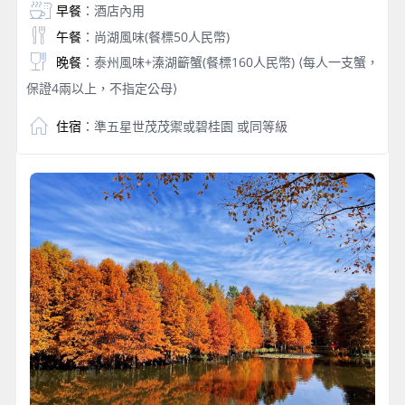
早餐
：酒店內用
午餐
：尚湖風味(餐標50人民幣)
晚餐
：泰州風味+溱湖籪蟹(餐標160人民幣) ⟨每人一支蟹，
保證4兩以上，不指定公母⟩
住宿
：準五星世茂茂禦或碧桂園 或同等級