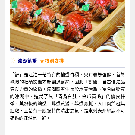
溱湖籪蟹
★特別安排
「籪」是江淮一帶特有的捕蟹竹欄，只有體魄強健、善於
攀爬的壯碩螃蟹才能翻過籪網，因此「籪蟹」自古便是品
質與力量的象徵。溱湖籪蟹生長於水質清澈、富含礦物質
的溱湖中，造就了其「青背白肚、金爪黃毛」的優良特
徵。蒸熟後的籪蟹，雌蟹黃滿、雄蟹膏膩，入口肉質極其
細嫩，且帶有一股獨特的清甜之氣，是來到泰州絕對不可
錯過的江淮第一鮮。