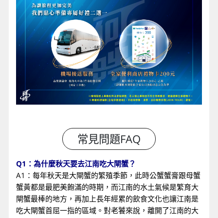
Q1：為什麼秋天要去江南吃大閘蟹？
A1：每年秋天是大閘蟹的繁殖季節，此時公蟹蟹膏跟母蟹
蟹黃都是最肥美飽滿的時期，而江南的水土氣候是繁育大
閘蟹最棒的地方，再加上長年經累的飲食文化也讓江南是
吃大閘蟹首屈一指的區域。對老饕來說，離開了江南的大