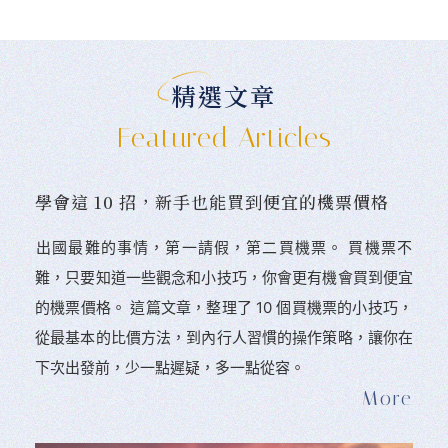
精選文章
Featured Articles
學會這 10 招，新手也能買到便宜的機票價格
󠀠出國最難的事情，第一請假，第二買機票。 󠀠買機票不
難，只要知道一些觀念和小技巧，你會更有機會買到便宜
的機票價格。 這篇文章，整理了 10 個買機票的小技巧，
從最基本的比價方法，到內行人習慣的操作策略，讓你在
下次出發前，少一點遲疑，多一點從容。