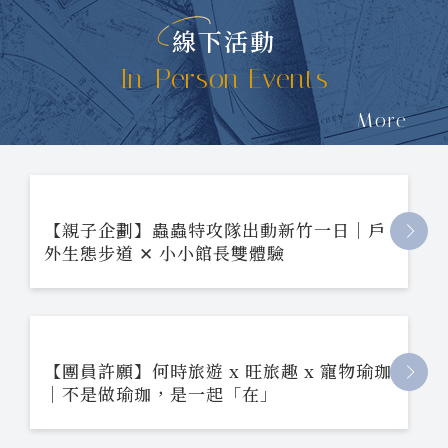
線下活動
In-Person Events
More
【親子企劃】蟲蟲特攻隊出動新竹一日｜戶
外生態步道 ✕ 小小館長雙體驗
【團員許願】何時旅遊 x 旺旅趣 x 寵物瑜珈
｜不是做瑜珈，是一起「在」