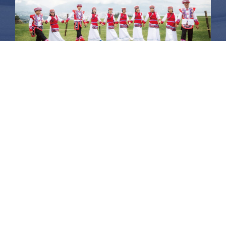
昆大麗旅拍
何時旅行社有限公司
品保 北2756 負責人：許采原
聯絡信箱：shallwegotravel2@gmail.com
台北店