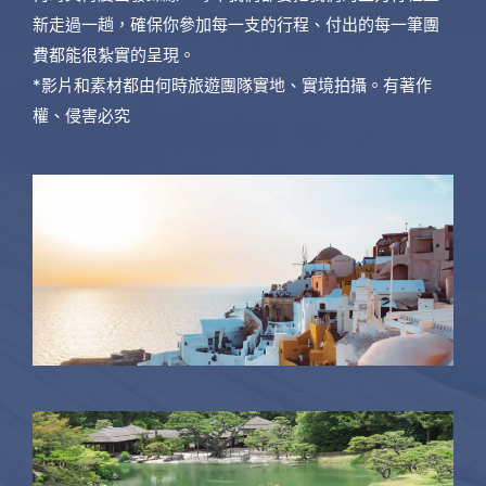
新走過一趟，確保你參加每一支的行程、付出的每一筆團
費都能很紮實的呈現。
*影片和素材都由何時旅遊團隊實地、實境拍攝。有著作
權、侵害必究