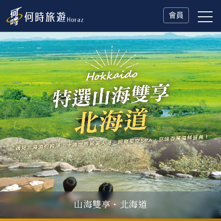
會員
山海雙享・北海道
父親節．限時特別企劃
一人旅行Solo Travel