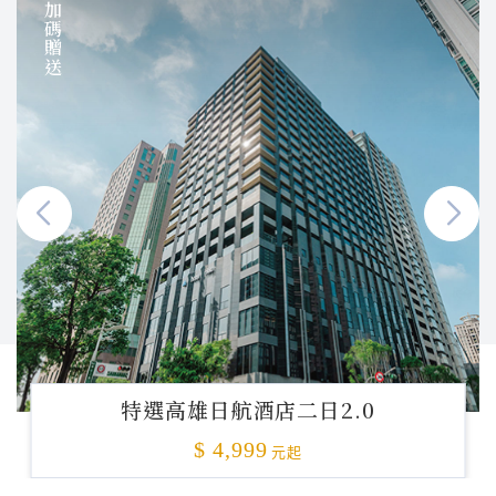
加碼贈送
特選高雄日航酒店二日2.0
$ 4,999
元起