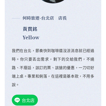
何時旅遊-台北店 店長
黃貫銘
Yellow
我們在台北，節奏快到咖啡還沒涼消息就已經過
時。你只要丟出需求，剩下的交給我們，不繞
路、不廢話，該訂的票、該搶的優惠，一刀切好
端上桌。專業和俐落，在這裡是基本款，不用多
說。
台北店