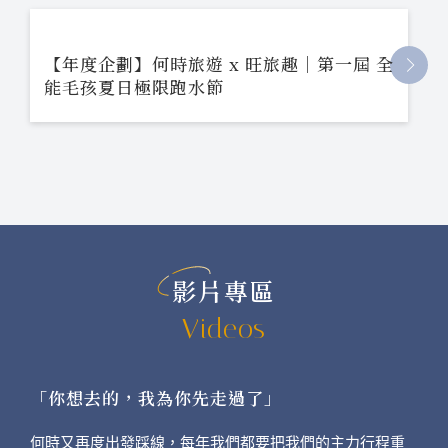
【年度企劃】何時旅遊 x 旺旅趣｜第一屆 全
能毛孩夏日極限跑水節
影片專區
Videos
「你想去的，我為你先走過了」
何時又再度出發踩線，每年我們都要把我們的主力行程重