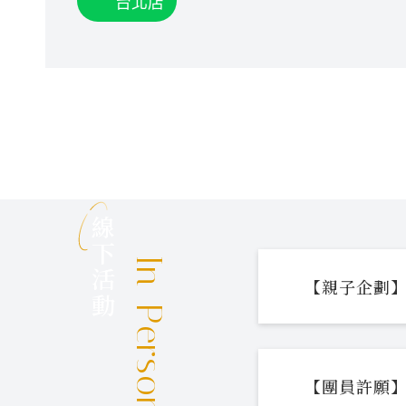
台北店
線下活動
In-Person Events
【親子企劃】
【團員許願】