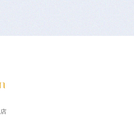
on
龍店