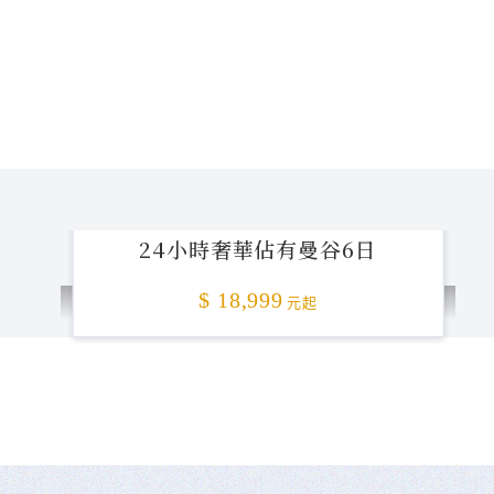
24小時奢華佔有曼谷6日
$ 18,999
元起
不准客訴