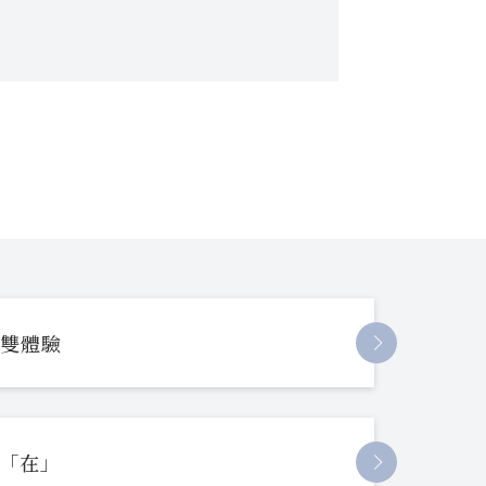
長雙體驗
起「在」