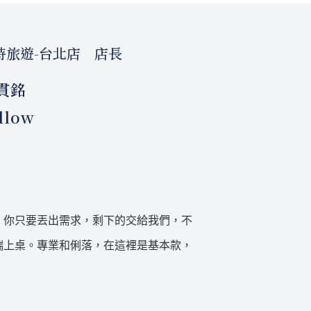
時旅遊-台北店 店長
貫銘
llow
。你只要丟出需求，剩下的交給我們，不
端上桌。專業和俐落，在這裡是基本款，