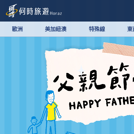
歐洲
美加紐澳
特殊線
東