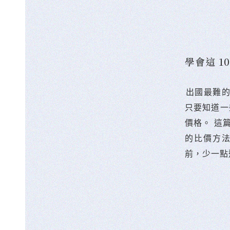
學會這 
󠀠出國最
只要知道一
價格。 這
的比價方
前，少一點