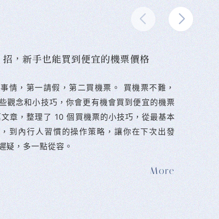
10 招，新手也能買到便宜的機票價格
難的事情，第一請假，第二買機票。 󠀠買機票不難，
些觀念和小技巧，你會更有機會買到便宜的機票
篇文章，整理了 10 個買機票的小技巧，從最基本
法，到內行人習慣的操作策略，讓你在下次出發
遲疑，多一點從容。