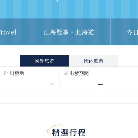
ravel
山海雙享・北海道
冬
國外旅遊
國內旅遊
出發地
出發期間
精選行程