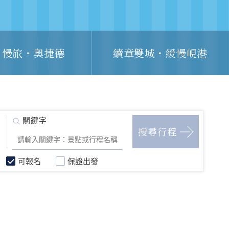
日慢旅・奧捷德
續章雙城・緩慢峴港
可報名
保證出發