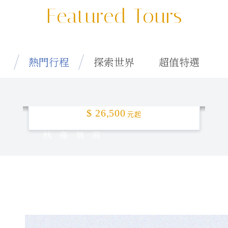
Featured Tours
熱門行程
探索世界
超值特選
特選釜山「楓」頂！5日
$ 26,500
元起
秋高氣爽