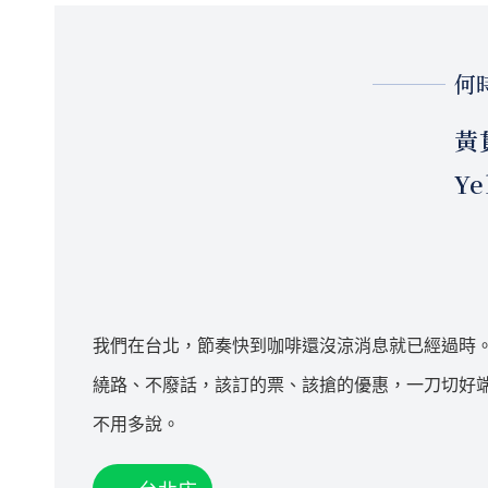
何
黃
Ye
我們在台北，節奏快到咖啡還沒涼消息就已經過時
繞路、不廢話，該訂的票、該搶的優惠，一刀切好
不用多說。