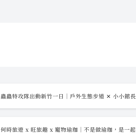
蟲蟲特攻隊出動新竹一日｜戶外生態步道 ✕ 小小館
何時旅遊 x 旺旅趣 x 寵物瑜珈｜不是做瑜珈，是一