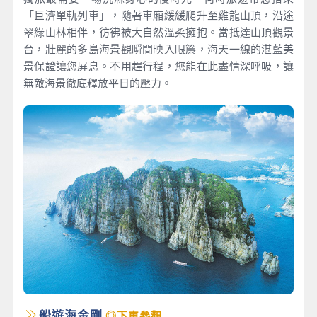
「巨濟單軌列車」，隨著車廂緩緩爬升至雞龍山頂，沿途
翠綠山林相伴，彷彿被大自然溫柔擁抱。當抵達山頂觀景
台，壯麗的多島海景觀瞬間映入眼簾，海天一線的湛藍美
景保證讓您屏息。不用趕行程，您能在此盡情深呼吸，讓
無敵海景徹底釋放平日的壓力。
船遊海金剛
◎下車參觀