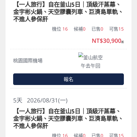
【一人旅行】自在釜山5日｜頂級汗蒸幕、
金宇彬火鍋、天空膠囊列車、巨濟島單軌、
不進人參保肝
機位
16
候補
0
已售
0
可售
15
NT$30,900
起
釜山航空
桃園國際機場
午去午回
報名
5
天
2026/08/31(一)
【一人旅行】自在釜山5日｜頂級汗蒸幕、
金宇彬火鍋、天空膠囊列車、巨濟島單軌、
不進人參保肝
機位
16
候補
0
已售
0
可售
15