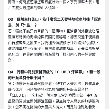
商店。何時旅遊讓您理直氣壯地一個人享受澎湃大餐，用
舌尖感受最道地的釜山人情味。
Q3：既然主打釜山，為什麼第二天要特地拉車前往「巨濟
島」與「外島」？
答：獨旅不該只有單調的市區購物。巨濟島與外島波塔尼
亞擁有絕美的海岸線與異國花園秘境，卻因交通不便讓自
由行旅客望之卻步。我們褪去傳統旅行社趕路式的枷鎖，
透過精準的行程銜接，帶您遠離城市喧囂。乘著海風與單
軌列車，在最遼闊的自然海景前，找回內心的平靜與放
鬆。
Q4：行程中特別安排頂級的「CLUB D 汗蒸幕」，和一般
的汗蒸幕有什麼不同？
答：傳統汗蒸幕雖然接地氣，但往往人聲鼎沸，較難真正
靜心休息。何時旅遊特別為獨旅的您升級海雲台的
「CLUB D」！它打破一般大眾澡堂的喧鬧印象，主打五
星級的質感空間與靜謐氛圍，更坐擁令人屏息的無邊際海
景。您不需在擁擠的大廳與人擠人，而是能優雅地看海、