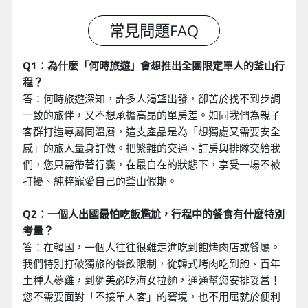
Q1：為什麼「何時旅遊」會想推出全團限定單人的釜山行
程？
答：何時旅遊深知，許多人渴望出發，卻苦於找不到步調
一致的旅伴，又不想承擔高昂的單房差。如同我們為親子
客群打造專屬同溫層，這支產品是為「想獨處又需要安全
感」的旅人量身訂做。把繁雜的交通、訂房與排隊交給我
們，您只需帶著行囊，在最自在的狀態下，享受一場不被
打擾、純粹寵愛自己的釜山假期。
Q2：一個人出國最怕吃飯尷尬，行程中的餐食有什麼特別
考量？
答：在韓國，一個人往往很難走進吃到飽烤肉店或餐廳。
我們特別打破獨旅的餐飲限制，從韓式烤肉吃到飽、百年
土種人蔘雞，到網美必吃海女拉麵，通通幫您安排妥當！
您不需要面對「不接單人客」的窘境，也不用屈就於便利