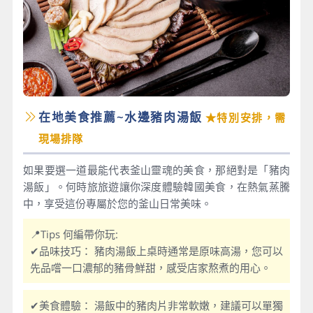
在地美食推薦~水邊豬肉湯飯
★特別安排，需
現場排隊
如果要選一道最能代表釜山靈魂的美食，那絕對是「豬肉
湯飯」。何時旅旅遊讓你深度體驗韓國美食，在熱氣蒸騰
中，享受這份專屬於您的釜山日常美味。
📍Tips 何編帶你玩:
✔品味技巧： 豬肉湯飯上桌時通常是原味高湯，您可以
先品嚐一口濃郁的豬骨鮮甜，感受店家熬煮的用心。
✔美食體驗： 湯飯中的豬肉片非常軟嫩，建議可以單獨