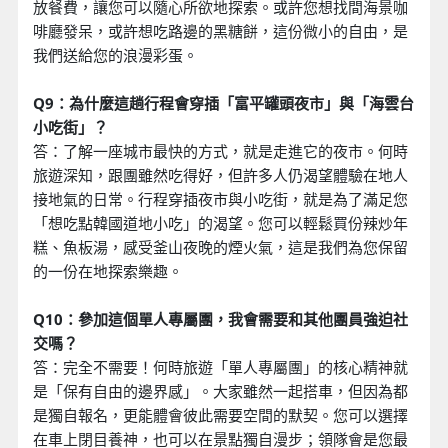
放餐費，讓您可以隨心所欲地探索。或許您想找間海景咖
啡廳發呆，或許想吃路邊的黑糖餅，這份微小的自由，是
我們送給您的浪漫彩蛋。
Q9：為什麼這趟行程會穿插「富平罐頭夜市」與「海雲台
小吃街」？
答：了解一座城市最快的方式，就是走進它的夜市。何時
旅遊深知，跟團雖然吃得好，但許多人仍渴望體驗在地人
接地氣的日常。行程穿插夜市與小吃街，就是為了滿足您
「想吃點韓國道地小吃」的渴望。您可以輕鬆買份辣炒年
糕、魚板湯，感受釜山夜晚的煙火氣，這是我們為您保留
的一份在地探索樂趣。
Q10：參加這個單人專屬團，我會需要和其他團員強迫社
交嗎？
答：完全不需要！何時旅遊「單人專屬團」的核心精神就
是「保有自由的邊界感」。大家雖然一起搭車，但因為都
是獨自報名，更能體會彼此需要空間的默契。您可以選擇
在車上閉目養神，也可以在景點獨自漫步；領隊會是您最