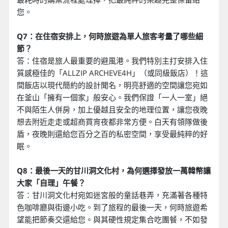
您。
Q7：在住宿安排上，何時旅遊為單人旅客考量了哪些細
節？
答：住宿是旅人最重要的避風港。我們特別主打安排入住
質感極佳的「ALLZIP ARCHEVE4H」（或同級飯店）！這
間飯店以現代簡約的設計聞名，明亮舒適的空間讓您宛如
在釜山「擁有一個家」般安心。我們保證「一人一室」絕
不與陌生人併房，加上優越且安全的地理位置，讓您夜晚
想去附近走走或超商買宵夜都非常方便。白天有領隊做後
盾，夜晚則還給您百分之百的私密空間，享受最純粹的好
眠。
Q8：最後一天的甘川洞文化村，為何選擇發放一萬韓幣讓
大家「自理」午餐？
答：甘川洞文化村宛如迷宮般的童話巷弄，充滿著各種特
色咖啡廳與街邊小吃。到了旅程的最後一天，何時旅遊希
望能把節奏交還給您。與其硬性規定集合吃團餐，不如發