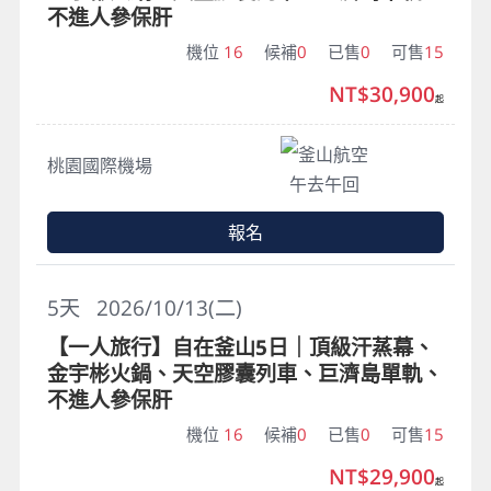
不進人參保肝
機位
16
候補
0
已售
0
可售
15
NT$30,900
起
釜山航空
桃園國際機場
午去午回
報名
5
天
2026/10/13(二)
【一人旅行】自在釜山5日｜頂級汗蒸幕、
金宇彬火鍋、天空膠囊列車、巨濟島單軌、
不進人參保肝
機位
16
候補
0
已售
0
可售
15
NT$29,900
起