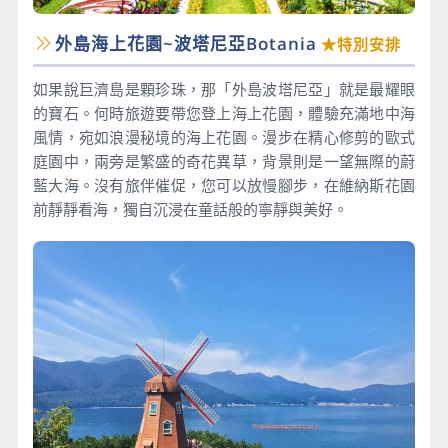
外島海上花園~波塔尼亞Botania
★特別安排
如果說巨濟島是顆珍珠，那「外島波塔尼亞」就是最耀眼
的寶石。何時旅遊要帶您登上海上花園，體驗充滿地中海
風情，宛如浪漫秘境的海上花園。漫步在精心修剪的歐式
庭園中，兩旁是繁盛的奇花異草，背景則是一望無際的蔚
藍大海。沒有旅伴催促，您可以放慢腳步，在維納斯花園
前靜靜看海，獨自沉浸在童話般的寧靜與美好。