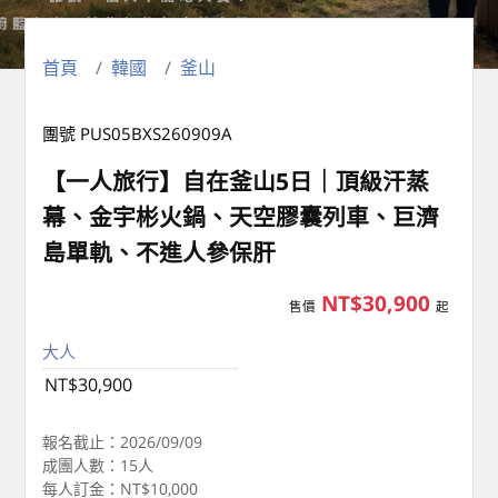
首頁
韓國
釜山
團號 PUS05BXS260909A
【一人旅行】自在釜山5日｜頂級汗蒸
幕、金宇彬火鍋、天空膠囊列車、巨濟
島單軌、不進人參保肝
NT$30,900
售價
起
大人
NT$30,900
報名截止：2026/09/09
成團人數：15人
每人訂金：NT$10,000