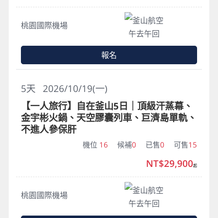
釜山航空
桃園國際機場
午去午回
報名
5
天
2026/10/19(一)
【一人旅行】自在釜山5日｜頂級汗蒸幕、
金宇彬火鍋、天空膠囊列車、巨濟島單軌、
不進人參保肝
機位
16
候補
0
已售
0
可售
15
NT$29,900
起
釜山航空
桃園國際機場
午去午回