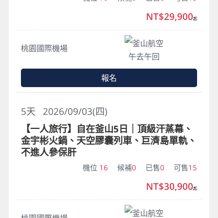
NT$29,900
起
釜山航空
桃園國際機場
午去午回
報名
5
天
2026/09/03(四)
【一人旅行】自在釜山5日｜頂級汗蒸幕、
金宇彬火鍋、天空膠囊列車、巨濟島單軌、
不進人參保肝
機位
16
候補
0
已售
0
可售
15
NT$30,900
起
釜山航空
桃園國際機場