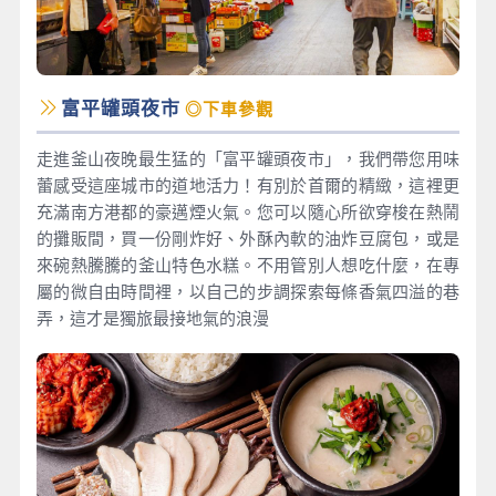
富平罐頭夜市
◎下車參觀
走進釜山夜晚最生猛的「富平罐頭夜市」，我們帶您用味
蕾感受這座城市的道地活力！有別於首爾的精緻，這裡更
充滿南方港都的豪邁煙火氣。您可以隨心所欲穿梭在熱鬧
的攤販間，買一份剛炸好、外酥內軟的油炸豆腐包，或是
來碗熱騰騰的釜山特色水糕。不用管別人想吃什麼，在專
屬的微自由時間裡，以自己的步調探索每條香氣四溢的巷
弄，這才是獨旅最接地氣的浪漫