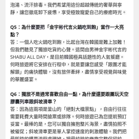
泡湯、流汗排毒。我們希望用這份超越傳統的奢華與寧
靜，讓您徹底卸下疲憊，享受極致寵愛自己的療癒時光。
Q5：為什麼要把「金宇彬代言火鍋吃到飽」當作一大亮
點？
答：一個人吃火鍋吃到飽，比起台灣在韓國是難上加難！
但我們聽見了獨旅吃貨的心聲。這間由男神金宇彬代言的
SHABU ALL DAY，是目前韓國極具話題性的人氣餐廳。
何時旅遊將它安排在行程中，就是要讓您感受「跟團才能
解鎖」的痛快體驗，沒有旅伴牽絆，盡情享受視覺與味覺
的華麗盛宴。
Q6：獨旅不是通常喜歡自由一點，為什麼還要跟團玩天空
膠囊列車跟斜坡滑車？
答：因為這兩項是釜山的「絕對大檔景點」，自由行往往
需要耗費大量時間搶票或排隊。何時旅遊已為您提前預訂
妥當。最棒的是，您可以獨自擁抱整片海景，盡情拍照不
被催促；斜坡滑車更是單人掌控速度的刺激體驗。我們把
最耗時的購票流程處理掉，把最純粹的樂趣完整保留給