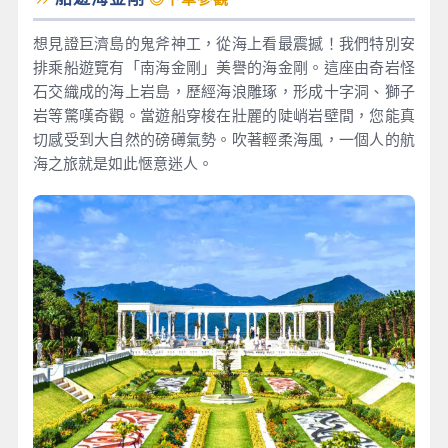
想見證巨濟島的鬼斧神工，從海上看最震撼！我們特別安
排乘船遊覽有「南海金剛」美譽的海金剛。這座由奇岩怪
石交織成的海上岩島，歷經海浪雕琢，形成十字洞、獅子
岩等驚嘆奇觀。當遊船穿梭在壯麗的陡峭岩壁間，您能真
切感受到大自然的磅礡氣勢。吹著輕柔海風，一個人的航
海之旅就是如此愜意迷人。