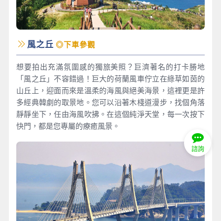
風之丘
◎下車參觀
想要拍出充滿氛圍感的獨旅美照？巨濟著名的打卡勝地
「風之丘」不容錯過！巨大的荷蘭風車佇立在綠草如茵的
山丘上，迎面而來是溫柔的海風與絕美海景，這裡更是許
多經典韓劇的取景地。您可以沿著木棧道漫步，找個角落
靜靜坐下，任由海風吹拂。在這個純淨天堂，每一次按下
快門，都是您專屬的療癒風景。
諮詢