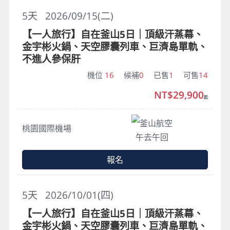
5
天
2026/09/15(二)
【一人旅行】自在釜山5日｜頂級汗蒸幕、
金宇彬火鍋、天空膠囊列車、巨濟島單軌、
不進人參保肝
機位
16
候補
0
已售
1
可售
14
NT$29,900
起
釜山航空
桃園國際機場
午去午回
報名
5
天
2026/10/01(四)
【一人旅行】自在釜山5日｜頂級汗蒸幕、
金宇彬火鍋、天空膠囊列車、巨濟島單軌、