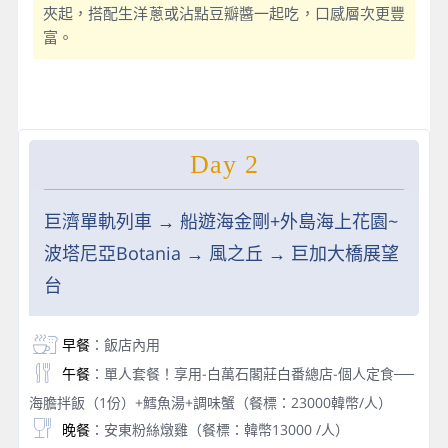
夾起，搭配生洋蔥或沾點豆瓣醬一起吃，口感層次更豐
富。
Day 2
巨濟單軌列車 → 船遊海金剛+外島海上花園~
波塔尼亞Botania → 風之丘 → 巨加大橋展望
台
早餐
：飯店內用
午餐
：單人套餐！享用-白萬石閣莊白番總店-個人定食──
海膽拌飯（1份）+鱈魚湯+調味蟹（餐標：23000韓幣/人）
晚餐
：安東粉絲燉雞（餐標：韓幣13000 /人）