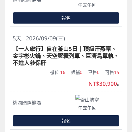
午去午回
報名
5
天
2026/09/09(三)
【一人旅行】自在釜山5日｜頂級汗蒸幕、
金宇彬火鍋、天空膠囊列車、巨濟島單軌、
不進人參保肝
機位
16
候補
0
已售
0
可售
15
NT$30,900
起
釜山航空
桃園國際機場
午去午回
報名