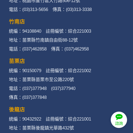
2. 蒐集目的：提供本公司相關服務、行銷、客戶
地址：桃園市蘆竹區大竹路506-12號
電話：(03)313-5656 傳真：(03)313-3338
管理、會員管理及其他與第三人合作之行銷推廣
活動。
竹南店
統編：94108840 註冊編號：綜合221003
3. 個人資料類別：
地址：苗栗縣竹南鎮自由街88-12號
辨識個人者(包含但不限於中英文姓名、地
電話：(037)462858 傳真：(037)462958
址、聯絡電話、電子郵件信箱、通訊軟帳
苗栗店
號、社群．媒體帳號、網路平台申請之帳
統編：90150079 註冊編號：綜合221002
號及其他任何可辨識資料本人者等)。
地址：苗栗縣苗栗市至公路220號
電話：(037)377948 (037)377940
辨識財務者(包含但不限於金融機構帳戶之
傳真：(037)377848
號碼與姓名、信用卡號碼、持卡人姓名、
後龍店
信用卡有效期限、個人之其他號碼或帳戶
統編：90432922 註冊編號：綜合221001
等)。
諮詢
地址：苗栗縣後龍鎮光華路432號