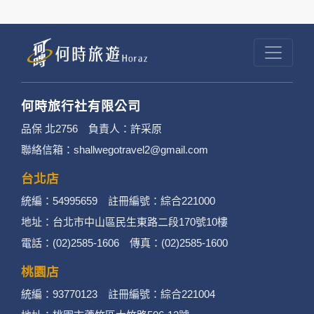
結的廠商也可能蒐集您個人的資料。對於您主動
提供的個人資訊，這些廣告廠商或連結網站有其
個別的隱私權保護政策，其資料處理措施不適用
於何時旅行社有限公司隱私權保護政策。
何時旅行社有限公司
3. 您個人在何時旅行社有限公司旗下網站上的聊
品保 北2756 負責人：許采原
聯絡信箱：shallwegotravel2@gmail.com
天室或討論區中任意公開個人資料的行為，在非
經加密的保護下，不適用於何時旅行社有限公司
台北店
統編：54995659 註冊編號：綜合221000
隱私權保護政策。
地址：台北市中山區民生東路二段170號10樓
二、個資蒐集處理利用
電話：(02)2585-1606 傳真：(02)2585-1600
桃園店
1. 蒐集機關名稱：何時旅行社有限公司
統編：93770123 註冊編號：綜合221004