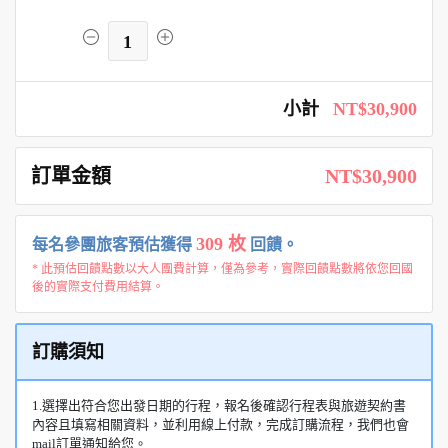
1
小計
NT$30,900
訂單金額
NT$30,900
309 枚
每名參團旅客預估獲得
回饋。
* 此預估回饋點數以大人團費計算，僅為參考，實際回饋點數將依您回國
後的實際支付費用結算。
訂購須知
1.選擇出符合您出發日期的行程，報名後確認行程表與旅遊契約書
內容且填寫相關資料，並利用線上付款，完成訂購流程，我們也會
mail訂單通知給您。