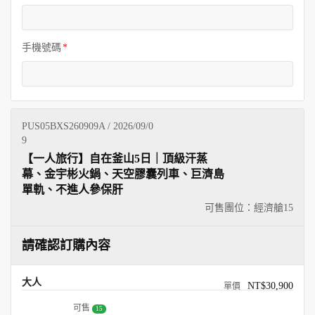
手機號碼
PUS05BXS260909A / 2026/09/0
9
【一人旅行】自在釜山5日｜頂級汗蒸
幕、金宇彬火鍋、天空膠囊列車、巨濟島
單軌、不進人參保肝
可售團位：經濟艙
15
請確認訂購內容
大人
NT$30,900
可售
15