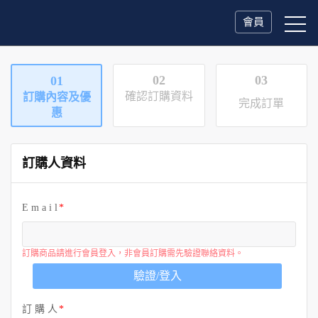
會員
02
03
01
確認訂購資料
訂購內容及優
完成訂單
惠
訂購人資料
E m a i l
訂購商品請進行會員登入，非會員訂購需先驗證聯絡資料。
驗證/登入
訂 購 人