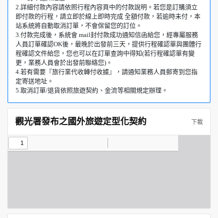
2.詳細付款內容請依照行程內容頁中的付款說明。若您是訂購須立
即付款的行程，請立即於線上即時完成 全額付款，若逾時未付，本
站系統將自動取消訂單，不會保留您的訂位。
3.付款完成後，系統會 mail封付款成功通知信函給您，經專屬服務
人員訂單確認OK後，最晚於出發前三天，提供行程確認單與團體行
程確認文件給您，您也可以在訂單查詢中得知(若行程確認單有變
更，業務人員會於出發前聯絡您)。
4.若有需要『旅行業代收轉付收據』，請通知業務人員郵寄到您指
定寄送地址。
5.取消訂單/退貨依照旅遊契約、金流等相關規定辦理。
觀光署發布之國外旅遊定型化契約
下載