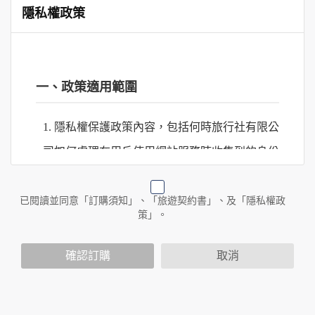
隱私權政策
一、政策適用範圍
1. 隱私權保護政策內容，包括何時旅行社有限公
司如何處理在用戶使用網站服務時收集到的身份
識別資料，包括在商業伙伴合作時分享的任何身
份識別資料。
已閱讀並同意「訂購須知」、「旅遊契約書」、及「隱私權政
策」。
2. 隱私權保護政策不適用於何時旅行社有限公司
確認訂購
取消
以外的公司 or 網站群，與非何時旅行社有限公
司所僱用或管理人員。例如您透過何時旅行社有
限公司旗下網站上的廣告廠商連結，這些置放連