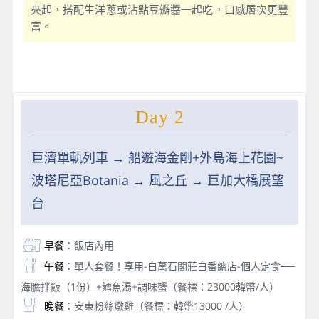
夾起，搭配生洋蔥或沾點豆瓣醬一起吃，口感層次更豐
富。
Day 2
巨濟單軌列車 → 船遊海金剛+外島海上花園~
波塔尼亞Botania → 風之丘 → 巨加大橋展望
台
早餐
：飯店內用
午餐
：單人套餐！享用-白萬石閣莊白番總店-個人定食──
海膽拌飯（1份）+鱈魚湯+調味蟹（餐標：23000韓幣/人）
晚餐
：安東粉絲燉雞（餐標：韓幣13000 /人）