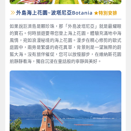
外島海上花園~波塔尼亞Botania
★特別安排
如果說巨濟島是顆珍珠，那「外島波塔尼亞」就是最耀眼
的寶石。何時旅遊要帶您登上海上花園，體驗充滿地中海
風情，宛如浪漫秘境的海上花園。漫步在精心修剪的歐式
庭園中，兩旁是繁盛的奇花異草，背景則是一望無際的蔚
藍大海。沒有旅伴催促，您可以放慢腳步，在維納斯花園
前靜靜看海，獨自沉浸在童話般的寧靜與美好。