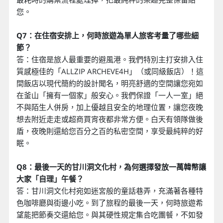
您。
Q7：在住宿安排上，何時旅遊為單人旅客考量了哪些細
節？
答：住宿是旅人最重要的避風港。我們特別主打安排入住
質感極佳的「ALLZIP ARCHEVE4H」（或同級飯店）！這
間飯店以現代簡約的設計聞名，明亮舒適的空間讓您宛如
在釜山「擁有一個家」般安心。我們保證「一人一室」絕
不與陌生人併房，加上優越且安全的地理位置，讓您夜晚
想去附近走走或超商買宵夜都非常方便。白天有領隊做後
盾，夜晚則還給您百分之百的私密空間，享受最純粹的好
眠。
Q8：最後一天的甘川洞文化村，為何選擇發放一萬韓幣讓
大家「自理」午餐？
答：甘川洞文化村宛如迷宮般的童話巷弄，充滿著各種特
色咖啡廳與街邊小吃。到了旅程的最後一天，何時旅遊希
望能把節奏交還給您。與其硬性規定集合吃團餐，不如發