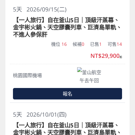
5
天
2026/09/15(二)
【一人旅行】自在釜山5日｜頂級汗蒸幕、
金宇彬火鍋、天空膠囊列車、巨濟島單軌、
不進人參保肝
機位
16
候補
0
已售
1
可售
14
NT$29,900
起
釜山航空
桃園國際機場
午去午回
報名
5
天
2026/10/01(四)
【一人旅行】自在釜山5日｜頂級汗蒸幕、
金宇彬火鍋、天空膠囊列車、巨濟島單軌、