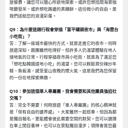
放餐費，讓您可以隨心所欲地探索。或許您想找間海景咖
啡廳發呆，或許想吃路邊的黑糖餅，這份微小的自由，是
我們送給您的浪漫彩蛋。
Q9：為什麼這趟行程會穿插「富平罐頭夜市」與「海雲台
小吃街」？
答：了解一座城市最快的方式，就是走進它的夜市。何時
旅遊深知，跟團雖然吃得好，但許多人仍渴望體驗在地人
接地氣的日常。行程穿插夜市與小吃街，就是為了滿足您
「想吃點韓國道地小吃」的渴望。您可以輕鬆買份辣炒年
糕、魚板湯，感受釜山夜晚的煙火氣，這是我們為您保留
的一份在地探索樂趣。
Q10：參加這個單人專屬團，我會需要和其他團員強迫社
交嗎？
答：完全不需要！何時旅遊「單人專屬團」的核心精神就
是「保有自由的邊界感」。大家雖然一起搭車，但因為都
是獨自報名，更能體會彼此需要空間的默契。您可以選擇
在車上閉目養神，也可以在景點獨自漫步；領隊會是您最