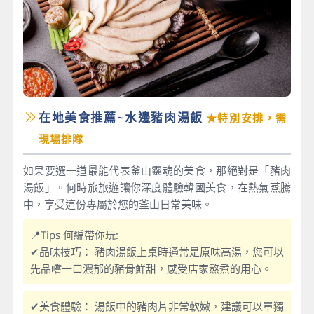
在地美食推薦~水邊豬肉湯飯
★特別安排，需
現場排隊
如果要選一道最能代表釜山靈魂的美食，那絕對是「豬肉
湯飯」。何時旅旅遊讓你深度體驗韓國美食，在熱氣蒸騰
中，享受這份專屬於您的釜山日常美味。
📍Tips 何編帶你玩:
✔品味技巧： 豬肉湯飯上桌時通常是原味高湯，您可以
先品嚐一口濃郁的豬骨鮮甜，感受店家熬煮的用心。
✔美食體驗： 湯飯中的豬肉片非常軟嫩，建議可以單獨