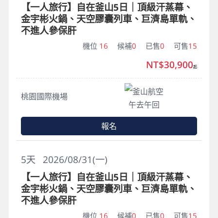
【一人旅行】自在釜山5日｜頂級汗蒸幕、
金宇彬火鍋、天空膠囊列車、巨濟島單軌、
不進人參保肝
機位
16
候補
0
已售
0
可售
15
NT$30,900
起
釜山航空
桃園國際機場
午去午回
報名
5
天
2026/08/31(一)
【一人旅行】自在釜山5日｜頂級汗蒸幕、
金宇彬火鍋、天空膠囊列車、巨濟島單軌、
不進人參保肝
機位
16
候補
0
已售
0
可售
15