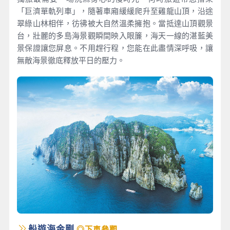
「巨濟單軌列車」，隨著車廂緩緩爬升至雞龍山頂，沿途
翠綠山林相伴，彷彿被大自然溫柔擁抱。當抵達山頂觀景
台，壯麗的多島海景觀瞬間映入眼簾，海天一線的湛藍美
景保證讓您屏息。不用趕行程，您能在此盡情深呼吸，讓
無敵海景徹底釋放平日的壓力。
船遊海金剛
◎下車參觀