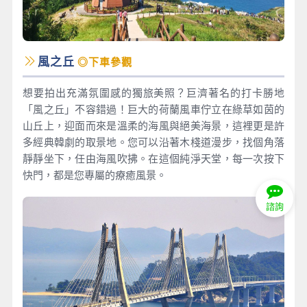
風之丘
◎下車參觀
想要拍出充滿氛圍感的獨旅美照？巨濟著名的打卡勝地
「風之丘」不容錯過！巨大的荷蘭風車佇立在綠草如茵的
山丘上，迎面而來是溫柔的海風與絕美海景，這裡更是許
多經典韓劇的取景地。您可以沿著木棧道漫步，找個角落
靜靜坐下，任由海風吹拂。在這個純淨天堂，每一次按下
快門，都是您專屬的療癒風景。
諮詢