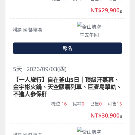
NT$29,900
起
釜山航空
桃園國際機場
午去午回
報名
5
天
2026/09/03(四)
【一人旅行】自在釜山5日｜頂級汗蒸幕、
金宇彬火鍋、天空膠囊列車、巨濟島單軌、
不進人參保肝
機位
16
候補
0
已售
0
可售
15
NT$30,900
起
釜山航空
桃園國際機場