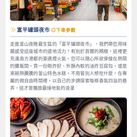
富平罐頭夜市
◎下車參觀
走進釜山夜晚最生猛的「富平罐頭夜市」，我們帶您用味
蕾感受這座城市的道地活力！有別於首爾的精緻，這裡更
充滿南方港都的豪邁煙火氣。您可以隨心所欲穿梭在熱鬧
的攤販間，買一份剛炸好、外酥內軟的油炸豆腐包，或是
來碗熱騰騰的釜山特色水糕。不用管別人想吃什麼，在專
屬的微自由時間裡，以自己的步調探索每條香氣四溢的巷
弄，這才是獨旅最接地氣的浪漫