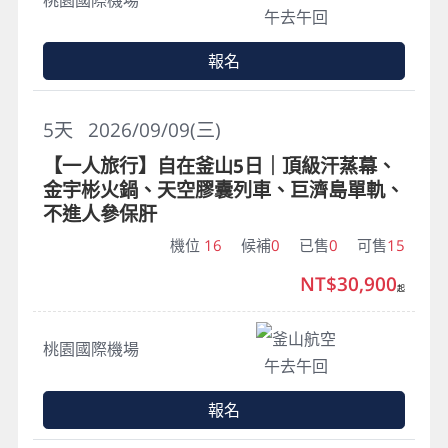
午去午回
報名
5
天
2026/09/09(三)
【一人旅行】自在釜山5日｜頂級汗蒸幕、
金宇彬火鍋、天空膠囊列車、巨濟島單軌、
不進人參保肝
機位
16
候補
0
已售
0
可售
15
NT$30,900
起
釜山航空
桃園國際機場
午去午回
報名