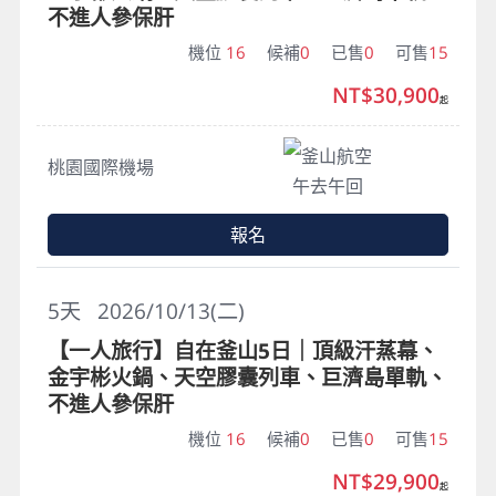
不進人參保肝
機位
16
候補
0
已售
0
可售
15
NT$30,900
起
釜山航空
桃園國際機場
午去午回
報名
5
天
2026/10/13(二)
【一人旅行】自在釜山5日｜頂級汗蒸幕、
金宇彬火鍋、天空膠囊列車、巨濟島單軌、
不進人參保肝
機位
16
候補
0
已售
0
可售
15
NT$29,900
起