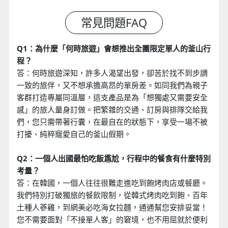
Q1：為什麼「何時旅遊」會想推出全團限定單人的釜山行
程？
答：何時旅遊深知，許多人渴望出發，卻苦於找不到步調
一致的旅伴，又不想承擔高昂的單房差。如同我們為親子
客群打造專屬同溫層，這支產品是為「想獨處又需要安全
感」的旅人量身訂做。把繁雜的交通、訂房與排隊交給我
們，您只需帶著行囊，在最自在的狀態下，享受一場不被
打擾、純粹寵愛自己的釜山假期。
Q2：一個人出國最怕吃飯尷尬，行程中的餐食有什麼特別
考量？
答：在韓國，一個人往往很難走進吃到飽烤肉店或餐廳。
我們特別打破獨旅的餐飲限制，從韓式烤肉吃到飽、百年
土種人蔘雞，到網美必吃海女拉麵，通通幫您安排妥當！
您不需要面對「不接單人客」的窘境，也不用屈就於便利