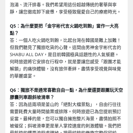
泡湯、流汗排毒。我們希望用這份超越傳統的奢華與寧
靜，讓您徹底卸下疲憊，享受極致寵愛自己的療癒時光。
Q5：為什麼要把「金宇彬代言火鍋吃到飽」當作一大亮
點？
答：一個人吃火鍋吃到飽，比起台灣在韓國是難上加難！
但我們聽見了獨旅吃貨的心聲。這間由男神金宇彬代言的
SHABU ALL DAY，是目前韓國極具話題性的人氣餐廳。
何時旅遊將它安排在行程中，就是要讓您感受「跟團才能
解鎖」的痛快體驗，沒有旅伴牽絆，盡情享受視覺與味覺
的華麗盛宴。
Q6：獨旅不是通常喜歡自由一點，為什麼還要跟團玩天空
膠囊列車跟斜坡滑車？
答：因為這兩項是釜山的「絕對大檔景點」，自由行往往
需要耗費大量時間搶票或排隊。何時旅遊已為您提前預訂
妥當。最棒的是，您可以獨自擁抱整片海景，盡情拍照不
被催促；斜坡滑車更是單人掌控速度的刺激體驗。我們把
最耗時的購票流程處理掉，把最純粹的樂趣完整保留給