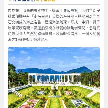
想見證巨濟島的鬼斧神工，從海上看最震撼！我們特別安
排乘船遊覽有「南海金剛」美譽的海金剛。這座由奇岩怪
石交織成的海上岩島，歷經海浪雕琢，形成十字洞、獅子
岩等驚嘆奇觀。當遊船穿梭在壯麗的陡峭岩壁間，您能真
切感受到大自然的磅礡氣勢。吹著輕柔海風，一個人的航
海之旅就是如此愜意迷人。