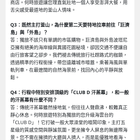
商店。何時旅遊讓您理直氣壯地一個人享受澎湃大餐，用
舌尖感受最道地的釜山人情味。
Q3：既然主打釜山，為什麼第二天要特地拉車前往「巨濟
島」與「外島」？
答：獨旅不該只有單調的市區購物。巨濟島與外島波塔尼
亞擁有絕美的海岸線與異國花園秘境，卻因交通不便讓自
由行旅客望之卻步。我們褪去傳統旅行社趕路式的枷鎖，
透過精準的行程銜接，帶您遠離城市喧囂。乘著海風與單
軌列車，在最遼闊的自然海景前，找回內心的平靜與放
鬆。
Q4：行程中特別安排頂級的「CLUB D 汗蒸幕」，和一般
的汗蒸幕有什麼不同？
答：傳統汗蒸幕雖然接地氣，但往往人聲鼎沸，較難真正
靜心休息。何時旅遊特別為獨旅的您升級海雲台的
「CLUB D」！它打破一般大眾澡堂的喧鬧印象，主打五
星級的質感空間與靜謐氛圍，更坐擁令人屏息的無邊際海
景。您不需在擁擠的大廳與人擠人，而是能優雅地看海、