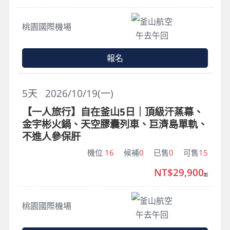
釜山航空
桃園國際機場
午去午回
報名
5
天
2026/10/19(一)
【一人旅行】自在釜山5日｜頂級汗蒸幕、
金宇彬火鍋、天空膠囊列車、巨濟島單軌、
不進人參保肝
機位
16
候補
0
已售
0
可售
15
NT$29,900
起
釜山航空
桃園國際機場
午去午回