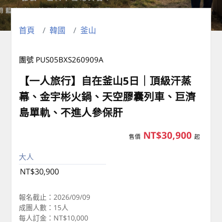
首頁
韓國
釜山
團號 PUS05BXS260909A
【一人旅行】自在釜山5日｜頂級汗蒸
幕、金宇彬火鍋、天空膠囊列車、巨濟
島單軌、不進人參保肝
NT$30,900
售價
起
大人
NT$30,900
報名截止：2026/09/09
成團人數：15人
每人訂金：NT$10,000