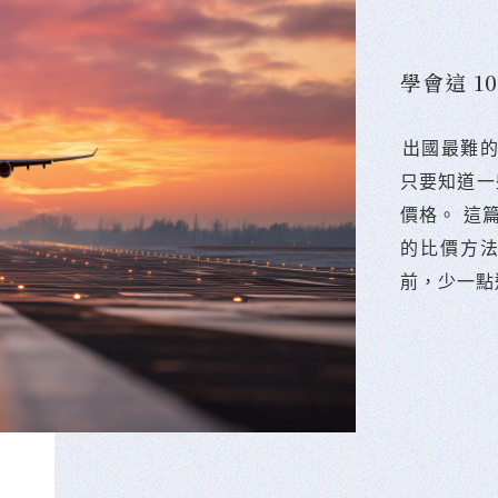
學會這 
󠀠出國最
只要知道一
價格。 這
的比價方
前，少一點