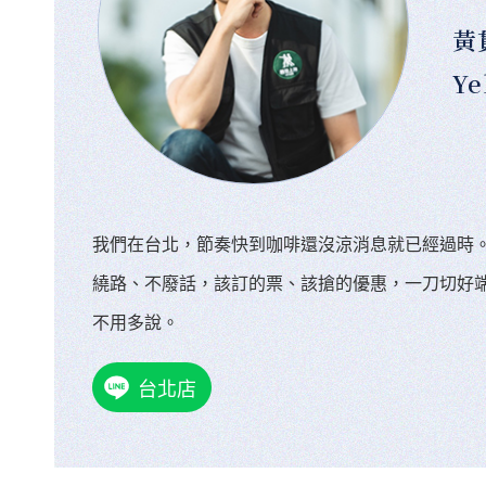
黃
Ye
我們在台北，節奏快到咖啡還沒涼消息就已經過時
繞路、不廢話，該訂的票、該搶的優惠，一刀切好
不用多說。
台北店