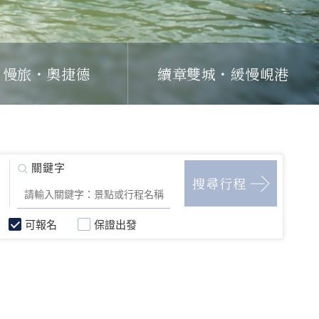
日慢旅・奧捷德
續章雙城・緩慢峴港
可報名
保證出發