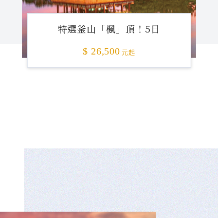
特選釜山「楓」頂！5日
$ 26,500
元起