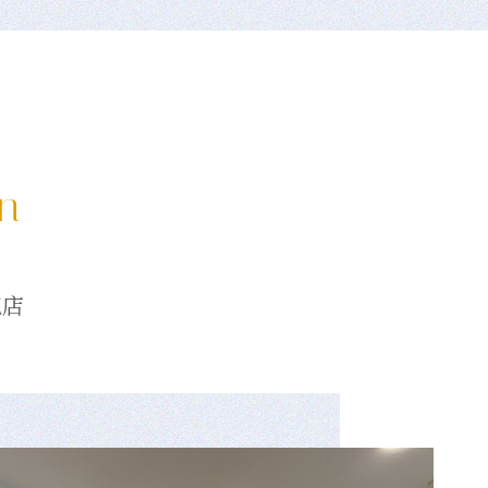
on
龍店