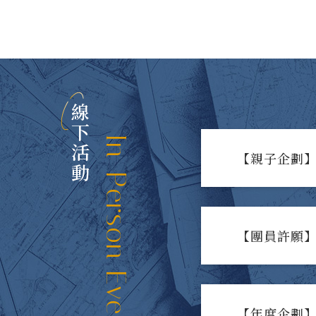
線下活動
In-Person Events
【親子企劃】
【團員許願】
【年度企劃】