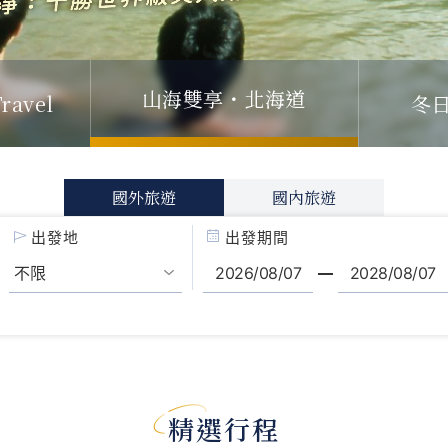
山海雙享・北海道
ravel
冬
國外旅遊
國內旅遊
出發地
出發期間
精選行程