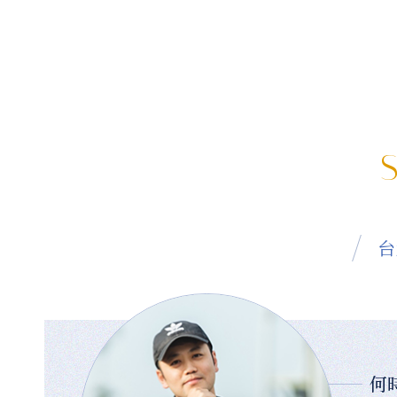
S
台
何