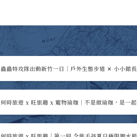
蟲蟲特攻隊出動新竹一日｜戶外生態步道 ✕ 小小館
何時旅遊 x 旺旅趣 x 寵物瑜珈｜不是做瑜珈，是一
何時旅遊 x 旺旅趣｜第一屆 全能毛孩夏日極限跑水