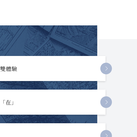
長雙體驗
起「在」
節