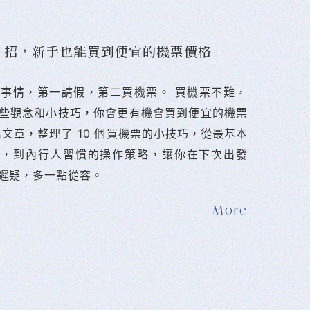
10 招，新手也能買到便宜的機票價格
難的事情，第一請假，第二買機票。 󠀠買機票不難，
些觀念和小技巧，你會更有機會買到便宜的機票
篇文章，整理了 10 個買機票的小技巧，從最基本
法，到內行人習慣的操作策略，讓你在下次出發
遲疑，多一點從容。