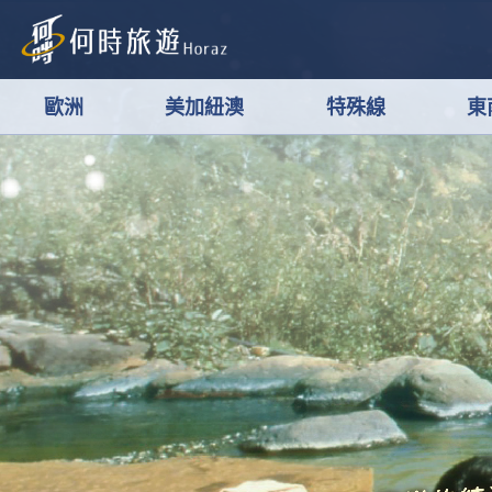
歐洲
美加紐澳
特殊線
東