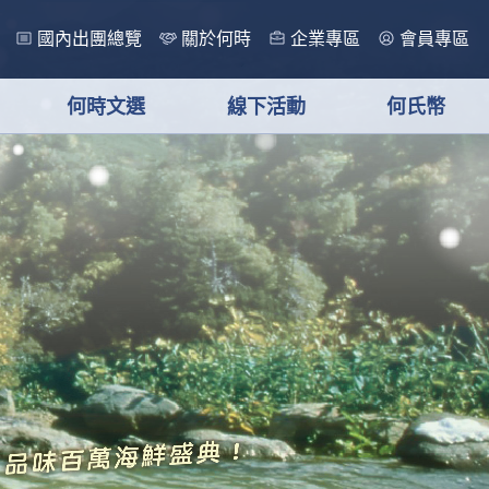
國內出團總覽
關於何時
企業專區
會員專區
何時文選
線下活動
何氏幣