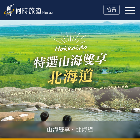
會員
山海雙享・北海道
父親節．限時特別企劃
一人旅行Solo Travel