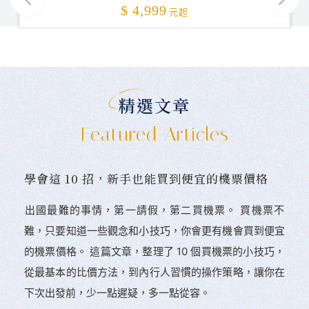
加碼贈送
$ 4,999
元起
精選文章
Featured Articles
學會這 10 招，新手也能買到便宜的機票價格
󠀠出國最難的事情，第一請假，第二買機票。 󠀠買機票不
難，只要知道一些觀念和小技巧，你會更有機會買到便宜
的機票價格。 這篇文章，整理了 10 個買機票的小技巧，
從最基本的比價方法，到內行人習慣的操作策略，讓你在
下次出發前，少一點遲疑，多一點從容。