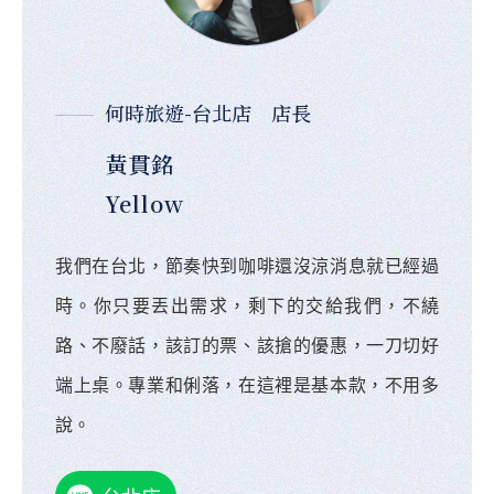
何時旅遊-台北店 店長
黃貫銘
Yellow
我們在台北，節奏快到咖啡還沒涼消息就已經過
時。你只要丟出需求，剩下的交給我們，不繞
路、不廢話，該訂的票、該搶的優惠，一刀切好
端上桌。專業和俐落，在這裡是基本款，不用多
說。