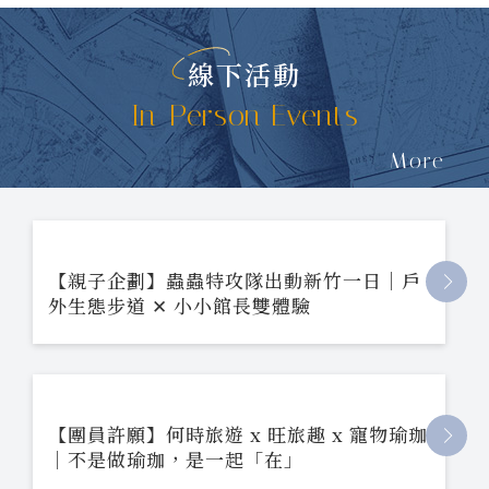
線下活動
In-Person Events
More
【親子企劃】蟲蟲特攻隊出動新竹一日｜戶
外生態步道 ✕ 小小館長雙體驗
【團員許願】何時旅遊 x 旺旅趣 x 寵物瑜珈
｜不是做瑜珈，是一起「在」