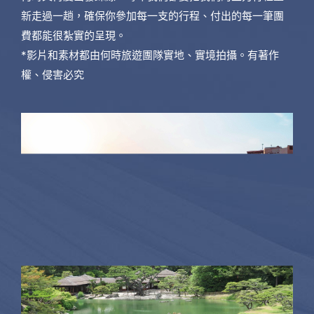
新走過一趟，確保你參加每一支的行程、付出的每一筆團
費都能很紮實的呈現。
*影片和素材都由何時旅遊團隊實地、實境拍攝。有著作
權、侵害必究