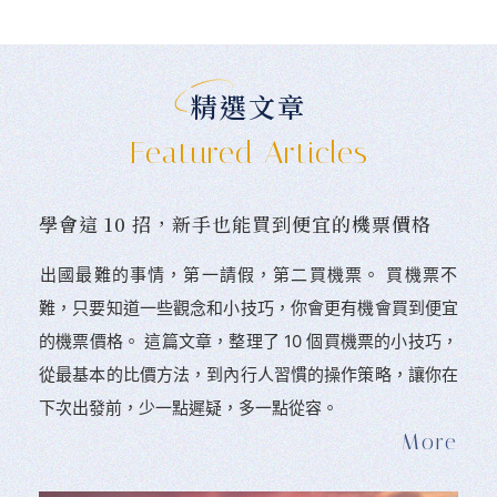
精選文章
Featured Articles
學會這 10 招，新手也能買到便宜的機票價格
󠀠出國最難的事情，第一請假，第二買機票。 󠀠買機票不
難，只要知道一些觀念和小技巧，你會更有機會買到便宜
的機票價格。 這篇文章，整理了 10 個買機票的小技巧，
從最基本的比價方法，到內行人習慣的操作策略，讓你在
下次出發前，少一點遲疑，多一點從容。