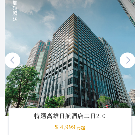
加碼贈送
特選高雄日航酒店二日2.0
$ 4,999
元起