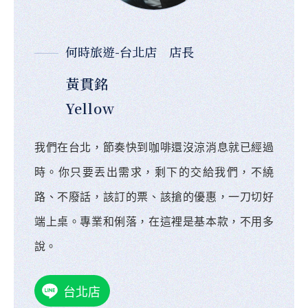
何時旅遊-台北店 店長
黃貫銘
Yellow
我們在台北，節奏快到咖啡還沒涼消息就已經過
時。你只要丟出需求，剩下的交給我們，不繞
路、不廢話，該訂的票、該搶的優惠，一刀切好
端上桌。專業和俐落，在這裡是基本款，不用多
說。
台北店