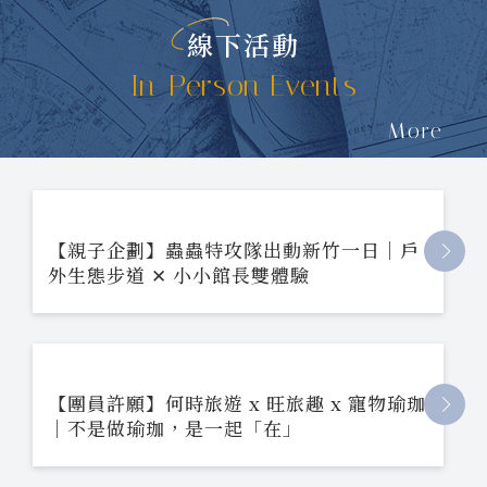
線下活動
In-Person Events
More
【親子企劃】蟲蟲特攻隊出動新竹一日｜戶
外生態步道 ✕ 小小館長雙體驗
【團員許願】何時旅遊 x 旺旅趣 x 寵物瑜珈
｜不是做瑜珈，是一起「在」