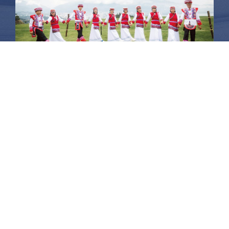
昆大麗旅拍
何時旅行社有限公司
品保 北2756 負責人：許采原
聯絡信箱：shallwegotravel2@gmail.com
台北店