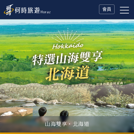
會員
山海雙享・北海道
瑞士鐵道．2027 深度之旅
一人旅行Solo Travel