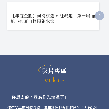
【年度企劃】何時旅遊 x 旺旅趣｜第一屆 全
能毛孩夏日極限跑水節
影片專區
Videos
「你想去的，我為你先走過了」
何時又再度出發踩線，每年我們都要把我們的主力行程重