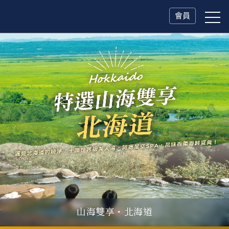
會員
山海雙享・北海道
父親節．限時特別企劃
一人旅行Solo Travel