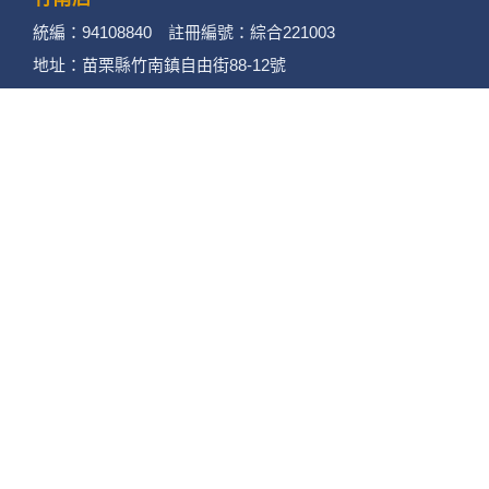
品保 北2756 負責人：許采原
聯絡信箱：shallwegotravel2@gmail.com
台北店
統編：54995659 註冊編號：綜合221000
地址：台北市中山區民生東路二段170號10樓
電話：(02)2585-1606 傳真：(02)2585-1600
桃園店
統編：93770123 註冊編號：綜合221004
地址：桃園市蘆竹區大竹路506-12號
電話：(03)313-5656 傳真：(03)313-3338
竹南店
統編：94108840 註冊編號：綜合221003
地址：苗栗縣竹南鎮自由街88-12號
電話：(037)462858 傳真：(037)462958