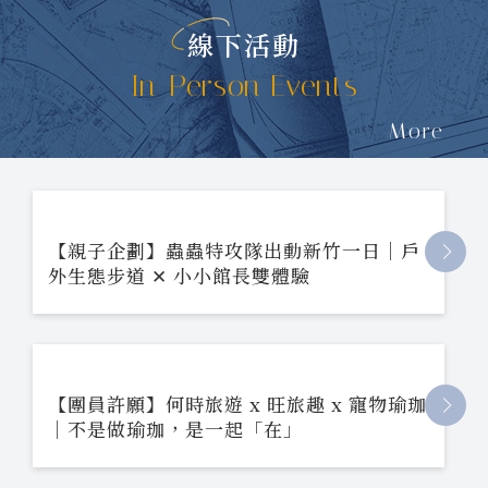
線下活動
In-Person Events
More
【親子企劃】蟲蟲特攻隊出動新竹一日｜戶
外生態步道 ✕ 小小館長雙體驗
【團員許願】何時旅遊 x 旺旅趣 x 寵物瑜珈
｜不是做瑜珈，是一起「在」