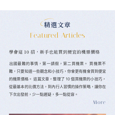
精選文章
Featured Articles
學會這 10 招，新手也能買到便宜的機票價格
󠀠出國最難的事情，第一請假，第二買機票。 󠀠買機票不
難，只要知道一些觀念和小技巧，你會更有機會買到便宜
的機票價格。 這篇文章，整理了 10 個買機票的小技巧，
從最基本的比價方法，到內行人習慣的操作策略，讓你在
下次出發前，少一點遲疑，多一點從容。