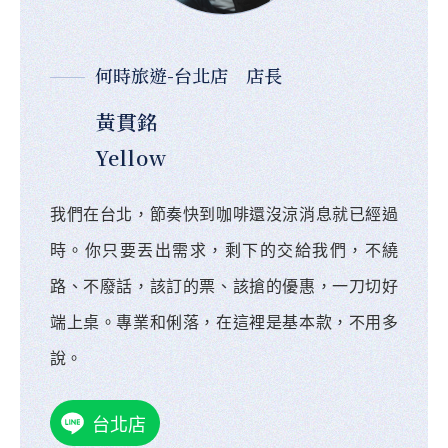
何時旅遊-台北店 店長
黃貫銘
Yellow
我們在台北，節奏快到咖啡還沒涼消息就已經過
時。你只要丟出需求，剩下的交給我們，不繞
路、不廢話，該訂的票、該搶的優惠，一刀切好
端上桌。專業和俐落，在這裡是基本款，不用多
說。
台北店