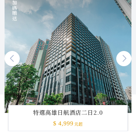
加碼贈送
特選高雄日航酒店二日2.0
$ 4,999
元起