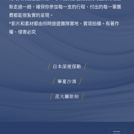
新走過一趟，確保你參加每一支的行程、付出的每一筆團
費都能很紮實的呈現。
*影片和素材都由何時旅遊團隊實地、實境拍攝。有著作
權、侵害必究