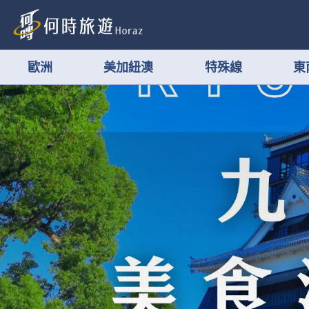
歐洲
美加紐澳
特殊線
東