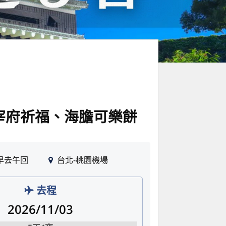
宰府祈福、海膽可樂餅
早去午回
台北-桃園機場
去程
2026/11/03