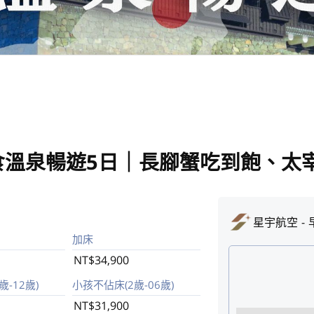
食溫泉暢遊5日｜長腳蟹吃到飽、太
星宇航空
加床
NT$34,900
-12歲)
小孩不佔床(2歲-06歲)
NT$31,900