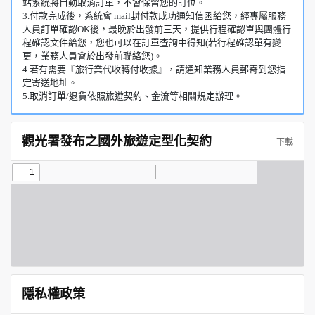
站系統將自動取消訂單，不會保留您的訂位。
3.付款完成後，系統會 mail封付款成功通知信函給您，經專屬服務
人員訂單確認OK後，最晚於出發前三天，提供行程確認單與團體行
程確認文件給您，您也可以在訂單查詢中得知(若行程確認單有變
更，業務人員會於出發前聯絡您)。
4.若有需要『旅行業代收轉付收據』，請通知業務人員郵寄到您指
定寄送地址。
5.取消訂單/退貨依照旅遊契約、金流等相關規定辦理。
觀光署發布之國外旅遊定型化契約
下載
隱私權政策