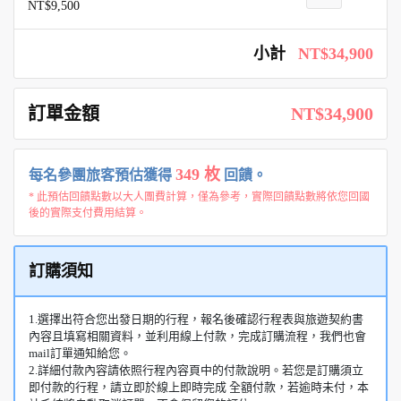
NT$9,500
小計
NT$34,900
訂單金額
NT$34,900
349 枚
每名參團旅客預估獲得
回饋。
* 此預估回饋點數以大人團費計算，僅為參考，實際回饋點數將依您回國
後的實際支付費用結算。
訂購須知
1.選擇出符合您出發日期的行程，報名後確認行程表與旅遊契約書
內容且填寫相關資料，並利用線上付款，完成訂購流程，我們也會
mail訂單通知給您。
2.詳細付款內容請依照行程內容頁中的付款說明。若您是訂購須立
即付款的行程，請立即於線上即時完成 全額付款，若逾時未付，本