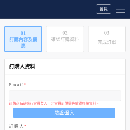
會員
02
03
01
確認訂購資料
訂購內容及優
完成訂單
惠
訂購人資料
E m a i l
訂購商品請進行會員登入，非會員訂購需先驗證聯絡資料。
驗證/登入
訂 購 人