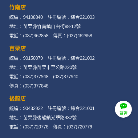
活動。
竹南店
統編：94108840 註冊編號：綜合221003
3. 個人資料類別：
地址：苗栗縣竹南鎮自由街88-12號
辨識個人者(包含但不限於中英文姓名、地
電話：(037)462858 傳真：(037)462958
址、聯絡電話、電子郵件信箱、通訊軟帳
苗栗店
號、社群．媒體帳號、網路平台申請之帳
統編：90150079 註冊編號：綜合221002
號及其他任何可辨識資料本人者等)。
地址：苗栗縣苗栗市至公路220號
電話：(037)377948 (037)377940
辨識財務者(包含但不限於金融機構帳戶之
傳真：(037)377848
號碼與姓名、信用卡號碼、持卡人姓名、
後龍店
信用卡有效期限、個人之其他號碼或帳戶
統編：90432922 註冊編號：綜合221001
等)。
諮詢
地址：苗栗縣後龍鎮光華路432號
政府資料中之辨識者(包含但不限於身分證
電話：(037)720778 傳真：(037)720779
統一編號、護照號碼、護照姓名、護照有