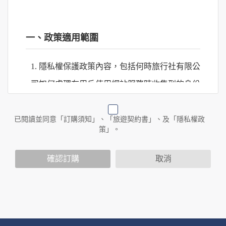
一、政策適用範圍
1. 隱私權保護政策內容，包括何時旅行社有限公
司如何處理在用戶使用網站服務時收集到的身份
識別資料，包括在商業伙伴合作時分享的任何身
份識別資料。
已閱讀並同意「訂購須知」、「旅遊契約書」、及「隱私權政
策」。
2. 隱私權保護政策不適用於何時旅行社有限公司
確認訂購
取消
以外的公司 or 網站群，與非何時旅行社有限公
司所僱用或管理人員。例如您透過何時旅行社有
限公司旗下網站上的廣告廠商連結，這些置放連
結的廠商也可能蒐集您個人的資料。對於您主動