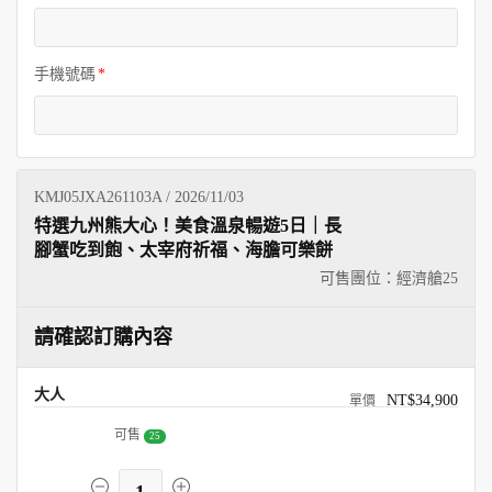
手機號碼
KMJ05JXA261103A / 2026/11/03
特選九州熊大心！美食溫泉暢遊5日｜長
腳蟹吃到飽、太宰府祈福、海膽可樂餅
可售團位：經濟艙
25
請確認訂購內容
大人
NT$34,900
可售
25