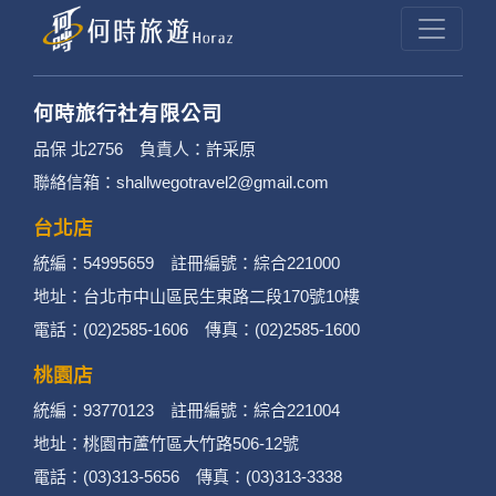
提供的個人資訊，這些廣告廠商或連結網站有其
個別的隱私權保護政策，其資料處理措施不適用
於何時旅行社有限公司隱私權保護政策。
何時旅行社有限公司
3. 您個人在何時旅行社有限公司旗下網站上的聊
品保 北2756 負責人：許采原
聯絡信箱：shallwegotravel2@gmail.com
天室或討論區中任意公開個人資料的行為，在非
經加密的保護下，不適用於何時旅行社有限公司
台北店
統編：54995659 註冊編號：綜合221000
隱私權保護政策。
地址：台北市中山區民生東路二段170號10樓
二、個資蒐集處理利用
電話：(02)2585-1606 傳真：(02)2585-1600
桃園店
1. 蒐集機關名稱：何時旅行社有限公司
統編：93770123 註冊編號：綜合221004
2. 蒐集目的：提供本公司相關服務、行銷、客戶
地址：桃園市蘆竹區大竹路506-12號
電話：(03)313-5656 傳真：(03)313-3338
管理、會員管理及其他與第三人合作之行銷推廣