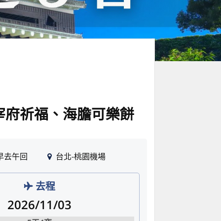
宰府祈福、海膽可樂餅
早去午回
台北-桃園機場
去程
2026/11/03