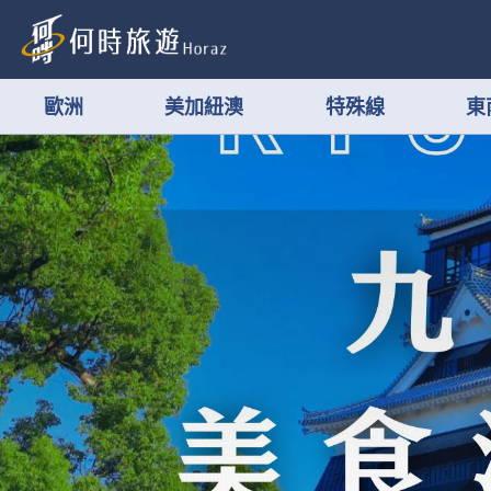
歐洲
美加紐澳
特殊線
東