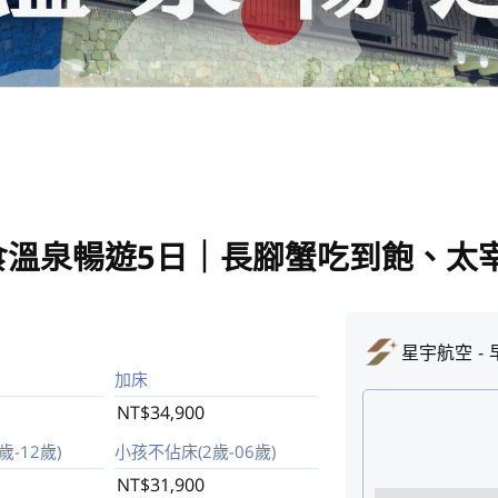
食溫泉暢遊5日｜長腳蟹吃到飽、太
星宇航空
加床
NT$34,900
-12歲)
小孩不佔床(2歲-06歲)
NT$31,900