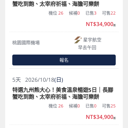
蟹吃到飽、太宰府祈福、海膽可樂餅
機位
26
候補
0
已售
3
可售
22
NT$34,900
起
星宇航空
桃園國際機場
早去午回
報名
5
天
2026/10/18
(日)
特選九州熊大心！美食溫泉暢遊5日｜長腳
蟹吃到飽、太宰府祈福、海膽可樂餅
機位
26
候補
0
已售
0
可售
25
NT$34,900
起