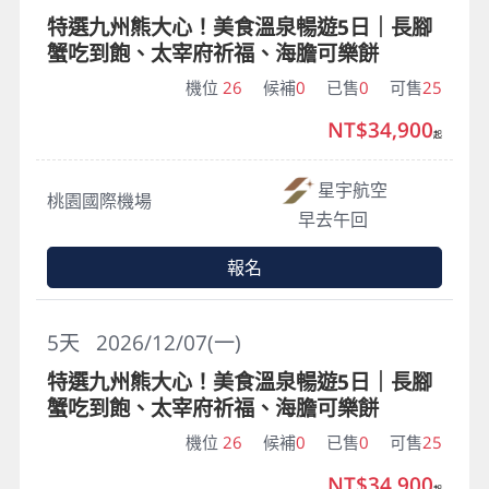
特選九州熊大心！美食溫泉暢遊5日｜長腳
蟹吃到飽、太宰府祈福、海膽可樂餅
機位
26
候補
0
已售
0
可售
25
NT$34,900
起
星宇航空
桃園國際機場
早去午回
報名
5
天
2026/12/07(一)
特選九州熊大心！美食溫泉暢遊5日｜長腳
蟹吃到飽、太宰府祈福、海膽可樂餅
機位
26
候補
0
已售
0
可售
25
NT$34,900
起