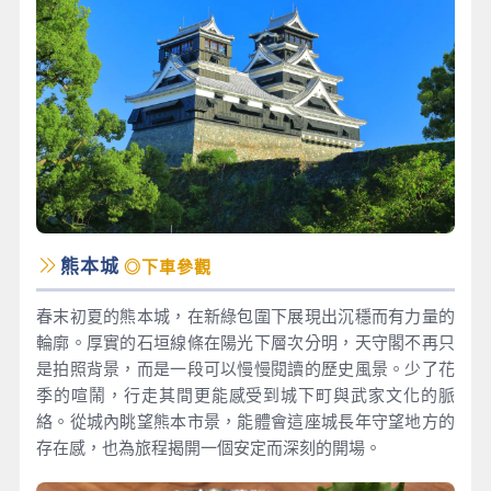
熊本城
◎下車參觀
春末初夏的熊本城，在新綠包圍下展現出沉穩而有力量的
輪廓。厚實的石垣線條在陽光下層次分明，天守閣不再只
是拍照背景，而是一段可以慢慢閱讀的歷史風景。少了花
季的喧鬧，行走其間更能感受到城下町與武家文化的脈
絡。從城內眺望熊本市景，能體會這座城長年守望地方的
存在感，也為旅程揭開一個安定而深刻的開場。