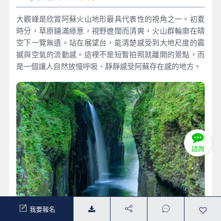
大觀峰是欣賞阿蘇火山地形最具代表性的視角之一。初夏
時分，草原鋪滿綠意，視野遼闊而清爽，火山群輪廓在晴
空下一覽無遺。站在展望台，能清楚感受到大地尺度的震
撼與空氣的流動感。這裡不是短暫拍照就離開的景點，而
是一個讓人自然放慢呼吸、靜靜感受阿蘇存在感的地方。
諮詢
我要報名