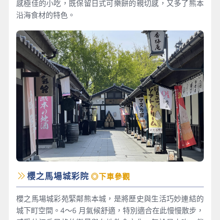
感極佳的小吃，既保留日式可樂餅的親切感，又多了熊本
沿海食材的特色。
櫻之馬場城彩院
◎下車參觀
櫻之馬場城彩苑緊鄰熊本城，是將歷史與生活巧妙連結的
城下町空間。4～6 月氣候舒適，特別適合在此慢慢散步，