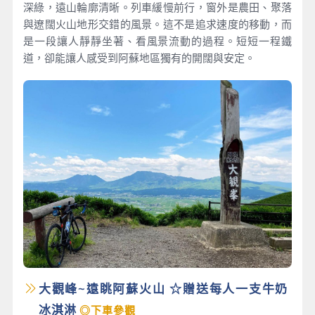
深綠，遠山輪廓清晰。列車緩慢前行，窗外是農田、聚落
與遼闊火山地形交錯的風景。這不是追求速度的移動，而
是一段讓人靜靜坐著、看風景流動的過程。短短一程鐵
道，卻能讓人感受到阿蘇地區獨有的開闊與安定。
大觀峰~遠眺阿蘇火山 ☆贈送每人一支牛奶
冰淇淋
◎下車參觀