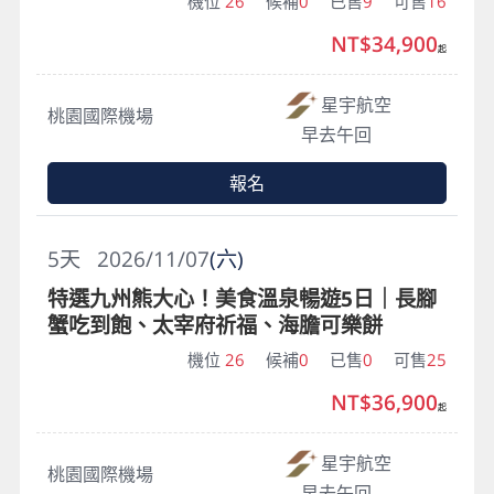
機位
26
候補
0
已售
9
可售
16
NT$34,900
起
星宇航空
桃園國際機場
早去午回
報名
5
天
2026/11/07
(六)
特選九州熊大心！美食溫泉暢遊5日｜長腳
蟹吃到飽、太宰府祈福、海膽可樂餅
機位
26
候補
0
已售
0
可售
25
NT$36,900
起
星宇航空
桃園國際機場
早去午回