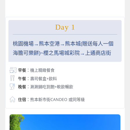
Day 1
桃園機場→熊本空港→熊本城(贈送每人一個
海膽可樂餅)~櫻之馬場城彩院→上通商店街
早餐
：機上精緻餐食
午餐
：壽司餐盒+飲料
晚餐
：涮涮鍋吃到飽+軟飲暢飲
住宿
：熊本新市街CANDEO 或同等級