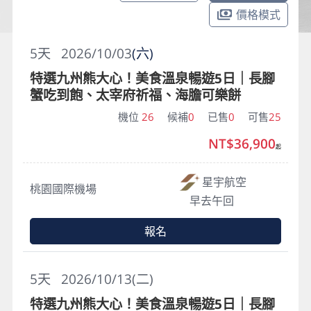
價格模式
5
天
2026/10/03
(六)
特選九州熊大心！美食溫泉暢遊5日｜長腳
蟹吃到飽、太宰府祈福、海膽可樂餅
機位
26
候補
0
已售
0
可售
25
NT$36,900
起
星宇航空
桃園國際機場
早去午回
報名
5
天
2026/10/13(二)
特選九州熊大心！美食溫泉暢遊5日｜長腳