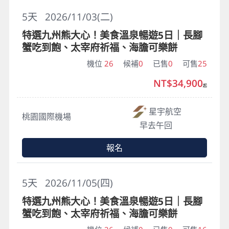
5
天
2026/11/03(二)
特選九州熊大心！美食溫泉暢遊5日｜長腳
蟹吃到飽、太宰府祈福、海膽可樂餅
機位
26
候補
0
已售
0
可售
25
NT$34,900
起
星宇航空
桃園國際機場
早去午回
報名
5
天
2026/11/05(四)
特選九州熊大心！美食溫泉暢遊5日｜長腳
蟹吃到飽、太宰府祈福、海膽可樂餅