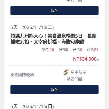
報名
5
天
2026/11/10(二)
特選九州熊大心！美食溫泉暢遊5日｜長腳
蟹吃到飽、太宰府祈福、海膽可樂餅
機位
26
候補
0
已售
0
可售
25
NT$34,900
起
星宇航空
桃園國際機場
早去午回
報名
5
天
2026/11/15
(日)