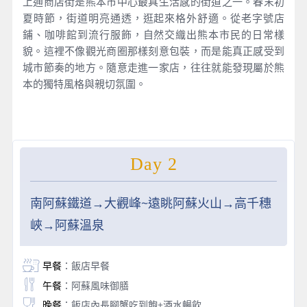
上通商店街是熊本市中心最具生活感的街道之一。春末初
夏時節，街道明亮通透，逛起來格外舒適。從老字號店
鋪、咖啡館到流行服飾，自然交織出熊本市民的日常樣
貌。這裡不像觀光商圈那樣刻意包裝，而是能真正感受到
城市節奏的地方。隨意走進一家店，往往就能發現屬於熊
本的獨特風格與親切氛圍。
Day 2
南阿蘇鐵道→大觀峰~遠眺阿蘇火山→高千穗
峽→阿蘇溫泉
早餐
：飯店早餐
午餐
：阿蘇風味御膳
晚餐
：飯店內長腳蟹吃到飽+酒水暢飲