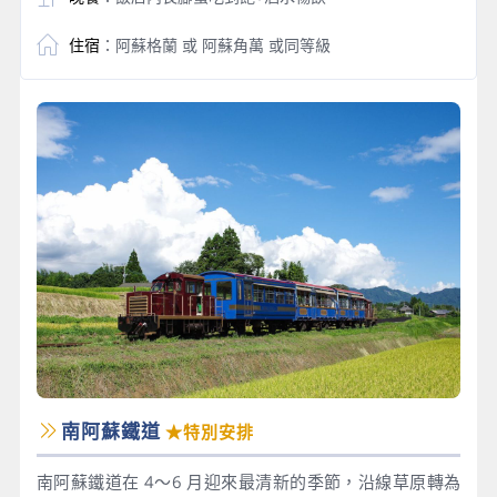
住宿
：阿蘇格蘭 或 阿蘇角萬 或同等級
南阿蘇鐵道
★特別安排
南阿蘇鐵道在 4～6 月迎來最清新的季節，沿線草原轉為