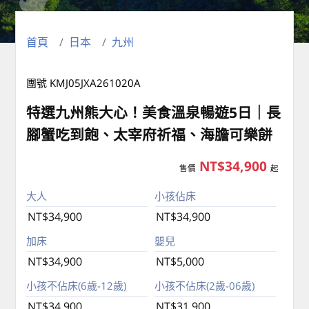
首頁
日本
九州
團號 KMJ05JXA261020A
特選九州熊大心！美食溫泉暢遊5日｜長
腳蟹吃到飽、太宰府祈福、海膽可樂餅
NT$34,900
售價
起
大人
小孩佔床
NT$34,900
NT$34,900
加床
嬰兒
NT$34,900
NT$5,000
小孩不佔床(6歲-12歲)
小孩不佔床(2歲-06歲)
NT$34,900
NT$31,900