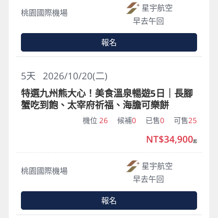
星宇航空
桃園國際機場
早去午回
報名
5
天
2026/10/20(二)
特選九州熊大心！美食溫泉暢遊5日｜長腳
蟹吃到飽、太宰府祈福、海膽可樂餅
機位
26
候補
0
已售
0
可售
25
NT$34,900
起
星宇航空
桃園國際機場
早去午回
報名