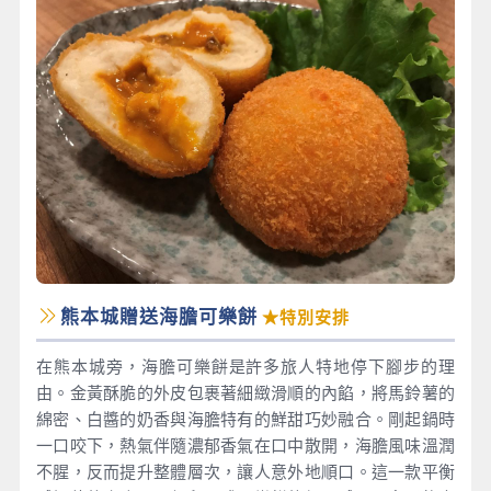
熊本城贈送海膽可樂餅
★特別安排
在熊本城旁，海膽可樂餅是許多旅人特地停下腳步的理
由。金黃酥脆的外皮包裹著細緻滑順的內餡，將馬鈴薯的
綿密、白醬的奶香與海膽特有的鮮甜巧妙融合。剛起鍋時
一口咬下，熱氣伴隨濃郁香氣在口中散開，海膽風味溫潤
不腥，反而提升整體層次，讓人意外地順口。這一款平衡