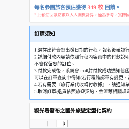
349 枚
每名參團旅客預估獲得
回饋。
* 此預估回饋點數以大人團費計算，僅為參考，實際
訂購須知
1.選擇出符合您出發日期的行程，報名後確認
2.詳細付款內容請依照行程內容頁中的付款說
不會保留您的訂位。
3.付款完成後，系統會 mail封付款成功通
可以在訂單查詢中得知(若行程確認單有變更，
4.若有需要『旅行業代收轉付收據』，請通知
5.取消訂單/退貨依照旅遊契約、金流等相關規
觀光署發布之國外旅遊定型化契約