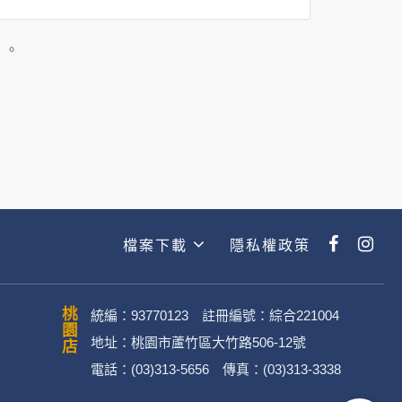
司所僱用或管理人員。例如您透過何時旅
主動提供的個人資訊，這些廣告廠商
」。
政策。
經加密的保護下，不適用於何時旅行社
檔案下載
隱私權政策
動。
桃園店
統編：93770123 註冊編號：綜合221004
地址：桃園市蘆竹區大竹路506-12號
電話：(03)313-5656 傳真：(03)313-3338
．媒體帳號、網路平台申請之帳號及