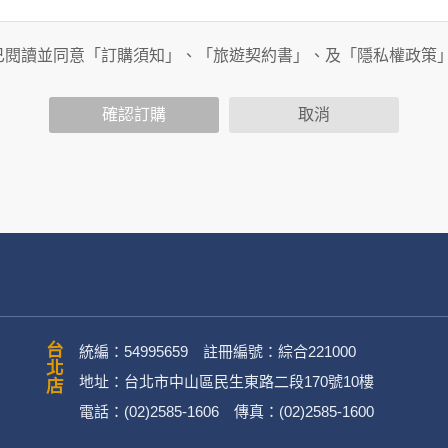
旅行社有限公司以外的公司 or 網站群，與非何時旅行社有限公
商連結，這些置放連結的廠商也可能蒐集您個人的資料。對於您
已閱讀並同意「訂購須知」、「旅遊契約書」、及「隱私權政策
政策，其資料處理措施不適用於何時旅行社有限公司隱私權保護
確認訂購
取消
司旗下網站上的聊天室或討論區中任意公開個人資料的行為，在非
用
公司
務、行銷、客戶管理、會員管理及其他與第三人合作之行銷推廣活
台北店
統編：54995659 註冊編號：綜合221000
地址：台北市中山區民生東路二段170號10樓
電話：(02)2585-1606 傳真：(02)2585-1600
英文姓名、地址、聯絡電話、電子郵件信箱、通訊軟帳號、社群