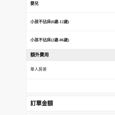
嬰兒
小孩不佔床(6歲-12歲)
小孩不佔床(2歲-06歲)
額外費用
單人房差
訂單金額