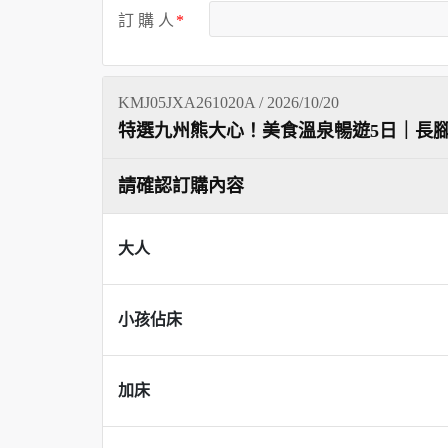
訂 購 人
KMJ05JXA261020A / 2026/10/20
特選九州熊大心！美食溫泉暢遊5日｜長
請確認訂購內容
大人
小孩佔床
加床