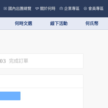
國內出團總覽
關於何時
企業專區
會員專區
何時文選
線下活動
何氏幣
03
完成訂單