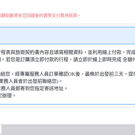
回饋點數將依您回國後的實際支付費用結算。
行程表與旅遊契約書內容且填寫相關資料，並利用線上付款，完成訂
明。若您是訂購須立即付款的行程，請立即於線上即時完成 全
知信函給您，經專屬服務人員訂單確認OK後，最晚於出發前三天
業務人員會於出發前聯絡您)。
業務人員郵寄到您指定寄送地址。
定辦理。