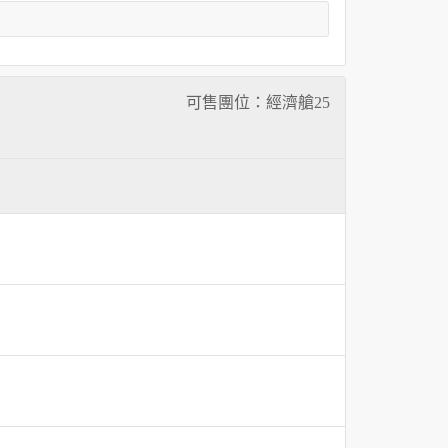
可售團位：經濟艙
25