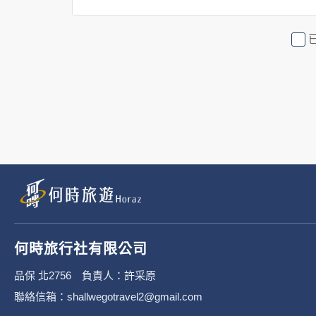
2. 隱私權保護政策不適用於何時
行社有限公司旗下網站上的廣告廠
或連結網站有其個別的隱私權保護
3. 您個人在何時旅行社有限公
有限公司隱私權保護政策。
二、個資蒐集處理利
1. 蒐集機關名稱：何時旅行社有限
2. 蒐集目的：提供本公司相關服
何時旅行社有限公司
3. 個人資料類別：
品保 北2756 負責人：許采原
聯絡信箱：shallwegotravel2@gmail.com
辨識個人者(包含但不限於中