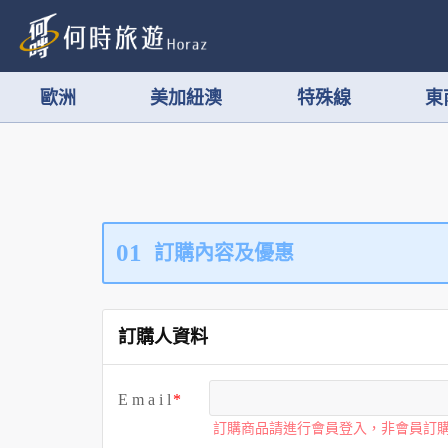
歐洲
美加紐澳
特殊線
東
01
訂購內容及優惠
訂購人資料
E m a i l
訂購商品請進行會員登入，非會員訂