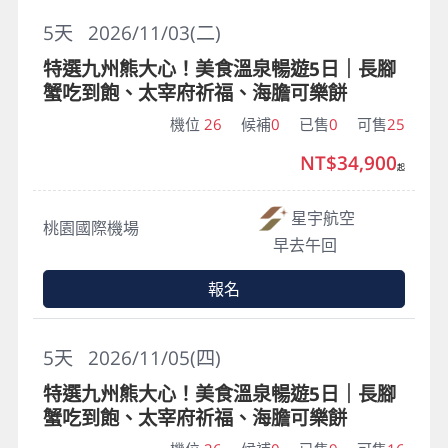
5
天
2026/11/03(二)
特選九州熊大心！美食溫泉暢遊5日｜長腳
蟹吃到飽、太宰府祈福、海膽可樂餅
機位
26
候補
0
已售
0
可售
25
NT$34,900
起
星宇航空
桃園國際機場
早去午回
報名
5
天
2026/11/05(四)
特選九州熊大心！美食溫泉暢遊5日｜長腳
蟹吃到飽、太宰府祈福、海膽可樂餅