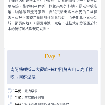
上通商店街是熊本市中心最具生活感的街道之一。春末初
夏時節，街道明亮通透，逛起來格外舒適。從老字號店
鋪、咖啡館到流行服飾，自然交織出熊本市民的日常樣
貌。這裡不像觀光商圈那樣刻意包裝，而是能真正感受到
城市節奏的地方。隨意走進一家店，往往就能發現屬於熊
本的獨特風格與親切氛圍。
Day 2
南阿蘇鐵道→大觀峰~遠眺阿蘇火山→高千穗
峽→阿蘇溫泉
早餐
：飯店早餐
午餐
：阿蘇風味御膳
晚餐
：飯店內長腳蟹吃到飽+酒水暢飲