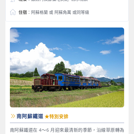
住宿
：阿蘇格蘭 或 阿蘇角萬 或同等級
南阿蘇鐵道
★特別安排
南阿蘇鐵道在 4～6 月迎來最清新的季節，沿線草原轉為