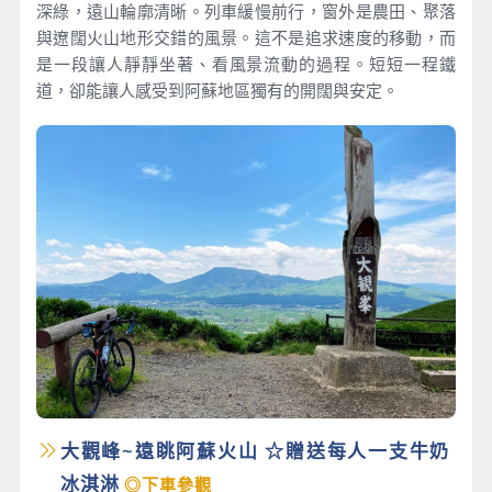
深綠，遠山輪廓清晰。列車緩慢前行，窗外是農田、聚落
與遼闊火山地形交錯的風景。這不是追求速度的移動，而
是一段讓人靜靜坐著、看風景流動的過程。短短一程鐵
道，卻能讓人感受到阿蘇地區獨有的開闊與安定。
大觀峰~遠眺阿蘇火山 ☆贈送每人一支牛奶
冰淇淋
◎下車參觀