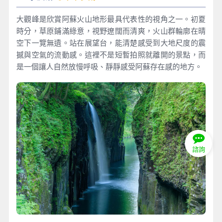
大觀峰是欣賞阿蘇火山地形最具代表性的視角之一。初夏
時分，草原鋪滿綠意，視野遼闊而清爽，火山群輪廓在晴
空下一覽無遺。站在展望台，能清楚感受到大地尺度的震
撼與空氣的流動感。這裡不是短暫拍照就離開的景點，而
是一個讓人自然放慢呼吸、靜靜感受阿蘇存在感的地方。
諮詢