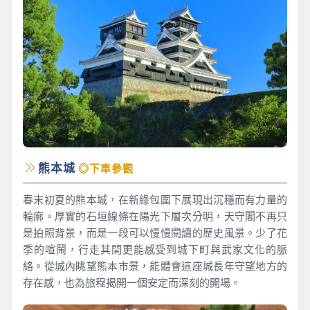
熊本城
◎下車參觀
春末初夏的熊本城，在新綠包圍下展現出沉穩而有力量的
輪廓。厚實的石垣線條在陽光下層次分明，天守閣不再只
是拍照背景，而是一段可以慢慢閱讀的歷史風景。少了花
季的喧鬧，行走其間更能感受到城下町與武家文化的脈
絡。從城內眺望熊本市景，能體會這座城長年守望地方的
存在感，也為旅程揭開一個安定而深刻的開場。