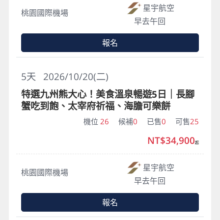
星宇航空
桃園國際機場
早去午回
報名
5
天
2026/10/20(二)
特選九州熊大心！美食溫泉暢遊5日｜長腳
蟹吃到飽、太宰府祈福、海膽可樂餅
機位
26
候補
0
已售
0
可售
25
NT$34,900
起
星宇航空
桃園國際機場
早去午回
報名