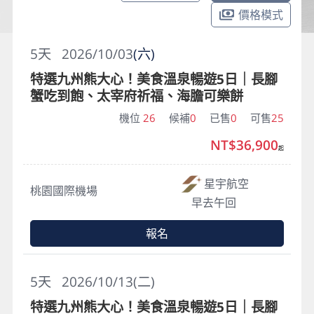
價格模式
5
天
2026/10/03
(六)
特選九州熊大心！美食溫泉暢遊5日｜長腳
蟹吃到飽、太宰府祈福、海膽可樂餅
機位
26
候補
0
已售
0
可售
25
NT$36,900
起
星宇航空
桃園國際機場
早去午回
報名
5
天
2026/10/13(二)
特選九州熊大心！美食溫泉暢遊5日｜長腳