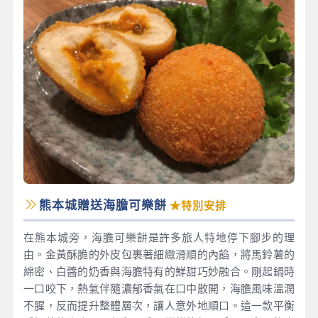
熊本城贈送海膽可樂餅
★特別安排
在熊本城旁，海膽可樂餅是許多旅人特地停下腳步的理
由。金黃酥脆的外皮包裹著細緻滑順的內餡，將馬鈴薯的
綿密、白醬的奶香與海膽特有的鮮甜巧妙融合。剛起鍋時
一口咬下，熱氣伴隨濃郁香氣在口中散開，海膽風味溫潤
不腥，反而提升整體層次，讓人意外地順口。這一款平衡