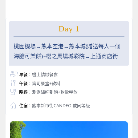
Day 1
桃園機場→熊本空港→熊本城(贈送每人一個
海膽可樂餅)~櫻之馬場城彩院→上通商店街
早餐
：機上精緻餐食
午餐
：壽司餐盒+飲料
晚餐
：涮涮鍋吃到飽+軟飲暢飲
住宿
：熊本新市街CANDEO 或同等級