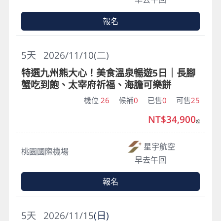
報名
5
天
2026/11/10(二)
特選九州熊大心！美食溫泉暢遊5日｜長腳
蟹吃到飽、太宰府祈福、海膽可樂餅
機位
26
候補
0
已售
0
可售
25
NT$34,900
起
星宇航空
桃園國際機場
早去午回
報名
5
天
2026/11/15
(日)