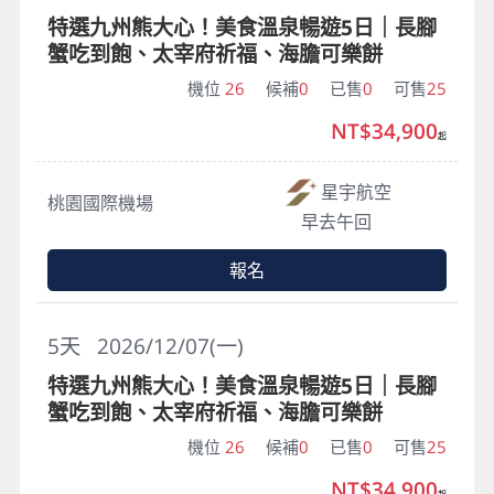
特選九州熊大心！美食溫泉暢遊5日｜長腳
蟹吃到飽、太宰府祈福、海膽可樂餅
機位
26
候補
0
已售
0
可售
25
NT$34,900
起
星宇航空
桃園國際機場
早去午回
報名
5
天
2026/12/07(一)
特選九州熊大心！美食溫泉暢遊5日｜長腳
蟹吃到飽、太宰府祈福、海膽可樂餅
機位
26
候補
0
已售
0
可售
25
NT$34,900
起