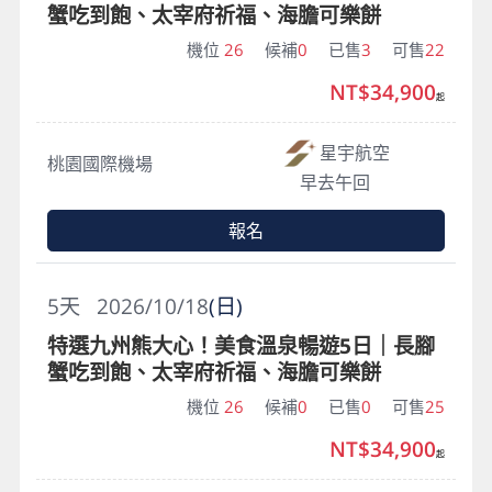
蟹吃到飽、太宰府祈福、海膽可樂餅
機位
26
候補
0
已售
3
可售
22
NT$34,900
起
星宇航空
桃園國際機場
早去午回
報名
5
天
2026/10/18
(日)
特選九州熊大心！美食溫泉暢遊5日｜長腳
蟹吃到飽、太宰府祈福、海膽可樂餅
機位
26
候補
0
已售
0
可售
25
NT$34,900
起