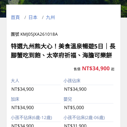
首頁
日本
九州
團號 KMJ05JXA261018A
特選九州熊大心！美食溫泉暢遊5日｜長
腳蟹吃到飽、太宰府祈福、海膽可樂餅
NT$34,900
售價
起
大人
小孩佔床
NT$34,900
NT$34,900
加床
嬰兒
NT$34,900
NT$5,000
小孩不佔床(6歲-12歲)
小孩不佔床(2歲-06歲)
NT$34,900
NT$31,900