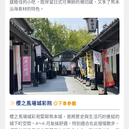
感極佳的小吃，既保留日式可樂餅的親切感，又多了熊本
沿海食材的特色。
櫻之馬場城彩院
◎下車參觀
櫻之馬場城彩苑緊鄰熊本城，是將歷史與生活巧妙連結的
城下町空間。4～6 月氣候舒適，特別適合在此慢慢散步，