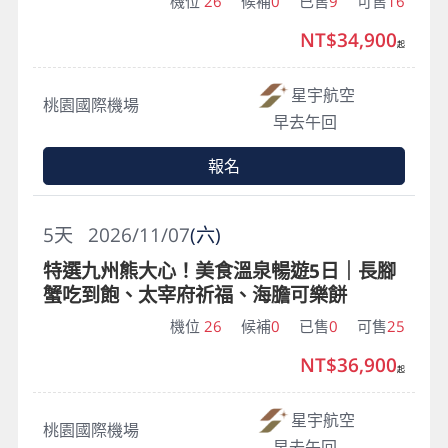
機位
26
候補
0
已售
9
可售
16
NT$34,900
起
星宇航空
桃園國際機場
早去午回
報名
5
天
2026/11/07
(六)
特選九州熊大心！美食溫泉暢遊5日｜長腳
蟹吃到飽、太宰府祈福、海膽可樂餅
機位
26
候補
0
已售
0
可售
25
NT$36,900
起
星宇航空
桃園國際機場
早去午回