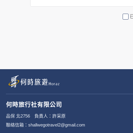
2. 隱私權保護政策不適用於何時
行社有限公司旗下網站上的廣告廠
或連結網站有其個別的隱私權保護
3. 您個人在何時旅行社有限公
有限公司隱私權保護政策。
二、個資蒐集處理利
1. 蒐集機關名稱：何時旅行社有限
2. 蒐集目的：提供本公司相關服
何時旅行社有限公司
3. 個人資料類別：
品保 北2756 負責人：許采原
聯絡信箱：shallwegotravel2@gmail.com
辨識個人者(包含但不限於中