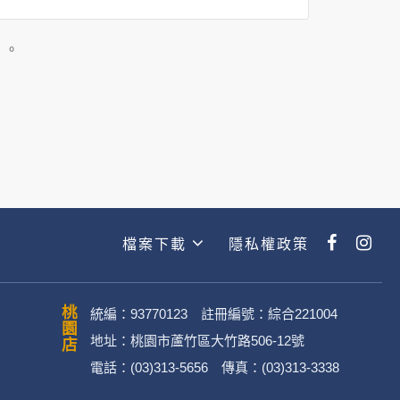
司所僱用或管理人員。例如您透過何時旅
主動提供的個人資訊，這些廣告廠商
」。
政策。
經加密的保護下，不適用於何時旅行社
檔案下載
隱私權政策
動。
桃園店
統編：93770123 註冊編號：綜合221004
地址：桃園市蘆竹區大竹路506-12號
電話：(03)313-5656 傳真：(03)313-3338
．媒體帳號、網路平台申請之帳號及