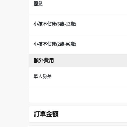
嬰兒
小孩不佔床(6歲-12歲)
小孩不佔床(2歲-06歲)
額外費用
單人房差
訂單金額