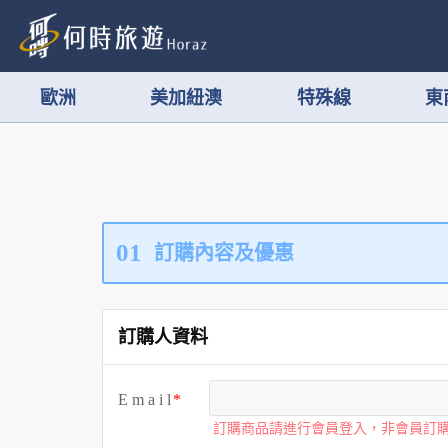
歐洲
美加紐澳
特殊線
東
01
訂購內容及優惠
訂購人資料
E m a i l
訂購商品請進行會員登入，非會員訂