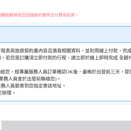
回饋點數將依您回國後的實際支付費用結算。
行程表與旅遊契約書內容且填寫相關資料，並利用線上付款，完成訂
明。若您是訂購須立即付款的行程，請立即於線上即時完成 全
知信函給您，經專屬服務人員訂單確認OK後，最晚於出發前三天
業務人員會於出發前聯絡您)。
業務人員郵寄到您指定寄送地址。
定辦理。