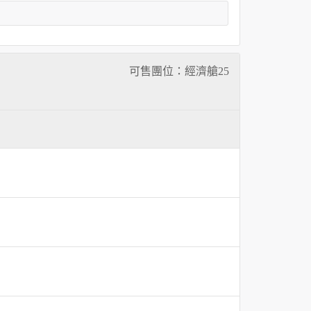
可售團位：經濟艙
25