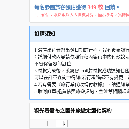
349 枚
每名參團旅客預估獲得
回饋。
* 此預估回饋點數以大人團費計算，僅為參考，實際
訂購須知
1.選擇出符合您出發日期的行程，報名後確認
2.詳細付款內容請依照行程內容頁中的付款說
不會保留您的訂位。
3.付款完成後，系統會 mail封付款成功通
可以在訂單查詢中得知(若行程確認單有變更，
4.若有需要『旅行業代收轉付收據』，請通知
5.取消訂單/退貨依照旅遊契約、金流等相關規
觀光署發布之國外旅遊定型化契約