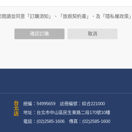
旅行社有限公司以外的公司 or 網站群，與非何時旅行社有限公
商連結，這些置放連結的廠商也可能蒐集您個人的資料。對於您
已閱讀並同意「訂購須知」、「旅遊契約書」、及「隱私權政策
政策，其資料處理措施不適用於何時旅行社有限公司隱私權保護
確認訂購
取消
司旗下網站上的聊天室或討論區中任意公開個人資料的行為，在非
用
公司
務、行銷、客戶管理、會員管理及其他與第三人合作之行銷推廣活
台北店
統編：54995659 註冊編號：綜合221000
地址：台北市中山區民生東路二段170號10樓
電話：(02)2585-1606 傳真：(02)2585-1600
英文姓名、地址、聯絡電話、電子郵件信箱、通訊軟帳號、社群