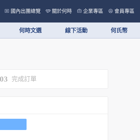
國內出團總覽
關於何時
企業專區
會員專區
何時文選
線下活動
何氏幣
03
完成訂單