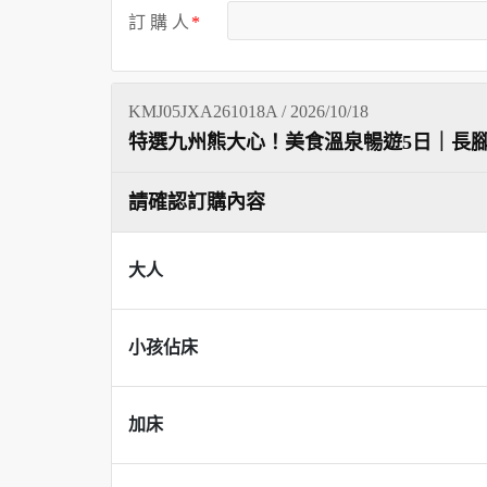
訂 購 人
KMJ05JXA261018A / 2026/10/18
特選九州熊大心！美食溫泉暢遊5日｜長
請確認訂購內容
大人
小孩佔床
加床