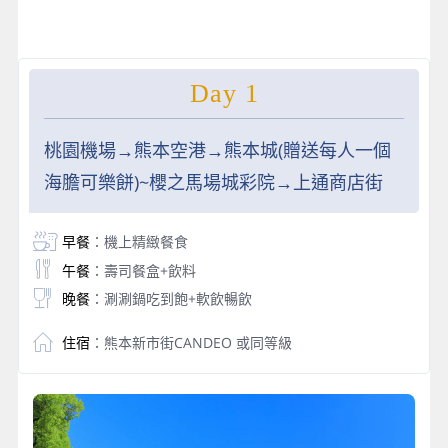
Day 1
桃園機場→熊本空港→熊本城(贈送每人一個
海膽可樂餅)~櫻之馬場城彩院→上通商店街
早餐
：機上精緻餐食
午餐
：壽司餐盒+飲料
晚餐
：涮涮鍋吃到飽+軟飲暢飲
住宿
：熊本新市街CANDEO 或同等級