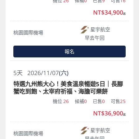
機位
26
候補
0
已售
9
可售
16
NT$34,900
起
星宇航空
桃園國際機場
早去午回
報名
5
天
2026/11/07
(六)
特選九州熊大心！美食溫泉暢遊5日｜長腳
蟹吃到飽、太宰府祈福、海膽可樂餅
機位
26
候補
0
已售
0
可售
25
NT$36,900
起
星宇航空
桃園國際機場
早去午回