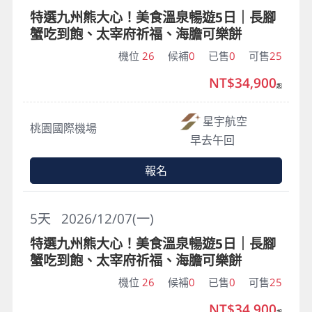
特選九州熊大心！美食溫泉暢遊5日｜長腳
蟹吃到飽、太宰府祈福、海膽可樂餅
機位
26
候補
0
已售
0
可售
25
NT$34,900
起
星宇航空
桃園國際機場
早去午回
報名
5
天
2026/12/07(一)
特選九州熊大心！美食溫泉暢遊5日｜長腳
蟹吃到飽、太宰府祈福、海膽可樂餅
機位
26
候補
0
已售
0
可售
25
NT$34,900
起