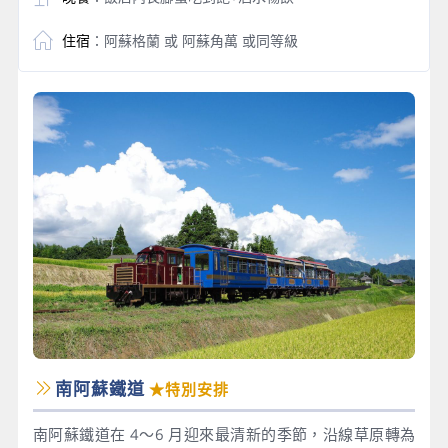
住宿
：阿蘇格蘭 或 阿蘇角萬 或同等級
南阿蘇鐵道
★特別安排
南阿蘇鐵道在 4～6 月迎來最清新的季節，沿線草原轉為