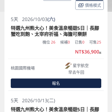
價格模式
5
天
2026/10/03
(六)
特選九州熊大心！美食溫泉暢遊5日｜長腳
蟹吃到飽、太宰府祈福、海膽可樂餅
機位
26
候補
0
已售
0
可售
25
NT$36,900
起
星宇航空
桃園國際機場
早去午回
報名
5
天
2026/10/13(二)
特選九州熊大心！美食溫泉暢遊5日｜長腳