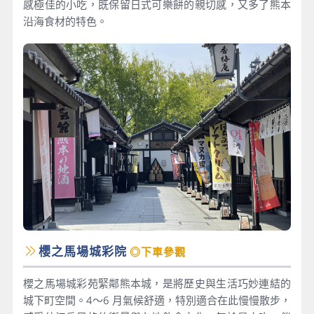
感極佳的小吃，既保留日式可樂餅的親切感，又多了熊本
沿海食材的特色。
櫻之馬場城彩院
◎下車參觀
櫻之馬場城彩苑緊鄰熊本城，是將歷史與生活巧妙連結的
城下町空間。4～6 月氣候舒適，特別適合在此慢慢散步，