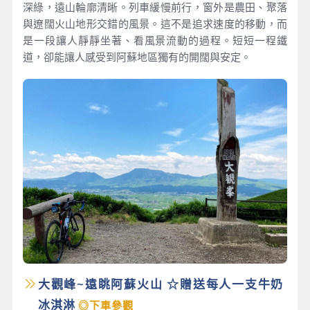
深綠，遠山輪廓清晰。列車緩慢前行，窗外是農田、聚落
與遼闊火山地形交錯的風景。這不是追求速度的移動，而
是一段讓人靜靜坐著、看風景流動的過程。短短一程鐵
道，卻能讓人感受到阿蘇地區獨有的開闊與安定。
大觀峰~遠眺阿蘇火山 ☆贈送每人一支牛奶
冰淇淋
◎下車參觀