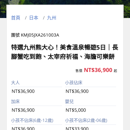
首頁
日本
九州
團號 KMJ05JXA261003A
特選九州熊大心！美食溫泉暢遊5日｜長
腳蟹吃到飽、太宰府祈福、海膽可樂餅
NT$36,900
售價
起
大人
小孩佔床
NT$36,900
NT$36,900
加床
嬰兒
NT$36,900
NT$5,000
小孩不佔床(6歲-12歲)
小孩不佔床(2歲-06歲)
NT$36,900
NT$33,900