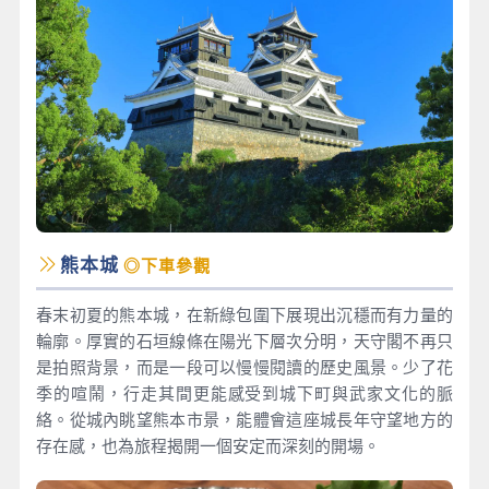
熊本城
◎下車參觀
春末初夏的熊本城，在新綠包圍下展現出沉穩而有力量的
輪廓。厚實的石垣線條在陽光下層次分明，天守閣不再只
是拍照背景，而是一段可以慢慢閱讀的歷史風景。少了花
季的喧鬧，行走其間更能感受到城下町與武家文化的脈
絡。從城內眺望熊本市景，能體會這座城長年守望地方的
存在感，也為旅程揭開一個安定而深刻的開場。