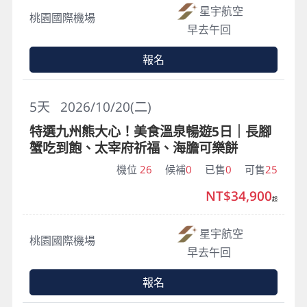
星宇航空
桃園國際機場
早去午回
報名
5
天
2026/10/20(二)
特選九州熊大心！美食溫泉暢遊5日｜長腳
蟹吃到飽、太宰府祈福、海膽可樂餅
機位
26
候補
0
已售
0
可售
25
NT$34,900
起
星宇航空
桃園國際機場
早去午回
報名