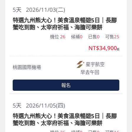
5
天
2026/11/03(二)
特選九州熊大心！美食溫泉暢遊5日｜長腳
蟹吃到飽、太宰府祈福、海膽可樂餅
機位
26
候補
0
已售
0
可售
25
NT$34,900
起
星宇航空
桃園國際機場
早去午回
報名
5
天
2026/11/05(四)
特選九州熊大心！美食溫泉暢遊5日｜長腳
蟹吃到飽、太宰府祈福、海膽可樂餅