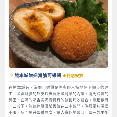
熊本城贈送海膽可樂餅
★特別安排
在熊本城旁，海膽可樂餅是許多旅人特地停下腳步的理
由。金黃酥脆的外皮包裹著細緻滑順的內餡，將馬鈴薯的
綿密、白醬的奶香與海膽特有的鮮甜巧妙融合。剛起鍋時
一口咬下，熱氣伴隨濃郁香氣在口中散開，海膽風味溫潤
不腥，反而提升整體層次，讓人意外地順口。這一款平衡