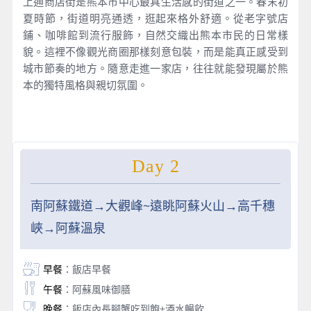
上通商店街是熊本市中心最具生活感的街道之一。春末初
夏時節，街道明亮通透，逛起來格外舒適。從老字號店
鋪、咖啡館到流行服飾，自然交織出熊本市民的日常樣
貌。這裡不像觀光商圈那樣刻意包裝，而是能真正感受到
城市節奏的地方。隨意走進一家店，往往就能發現屬於熊
本的獨特風格與親切氛圍。
Day 2
南阿蘇鐵道→大觀峰~遠眺阿蘇火山→高千穗
峽→阿蘇溫泉
早餐
：飯店早餐
午餐
：阿蘇風味御膳
晚餐
：飯店內長腳蟹吃到飽+酒水暢飲