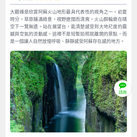
大觀峰是欣賞阿蘇火山地形最具代表性的視角之一。初夏
時分，草原鋪滿綠意，視野遼闊而清爽，火山群輪廓在晴
空下一覽無遺。站在展望台，能清楚感受到大地尺度的震
撼與空氣的流動感。這裡不是短暫拍照就離開的景點，而
是一個讓人自然放慢呼吸、靜靜感受阿蘇存在感的地方。
諮詢