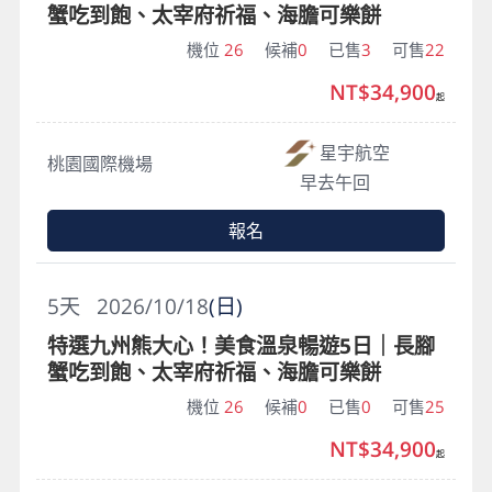
蟹吃到飽、太宰府祈福、海膽可樂餅
機位
26
候補
0
已售
3
可售
22
NT$34,900
起
星宇航空
桃園國際機場
早去午回
報名
5
天
2026/10/18
(日)
特選九州熊大心！美食溫泉暢遊5日｜長腳
蟹吃到飽、太宰府祈福、海膽可樂餅
機位
26
候補
0
已售
0
可售
25
NT$34,900
起