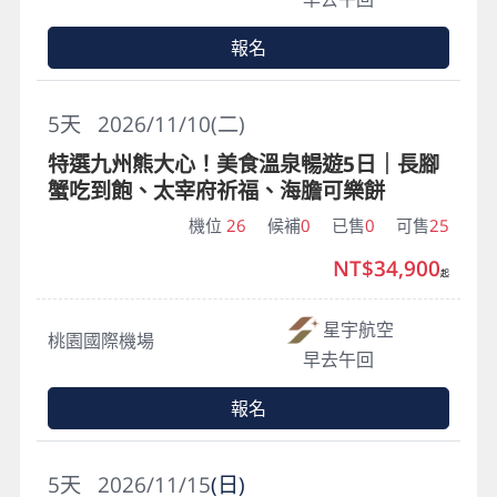
報名
5
天
2026/11/10(二)
特選九州熊大心！美食溫泉暢遊5日｜長腳
蟹吃到飽、太宰府祈福、海膽可樂餅
機位
26
候補
0
已售
0
可售
25
NT$34,900
起
星宇航空
桃園國際機場
早去午回
報名
5
天
2026/11/15
(日)