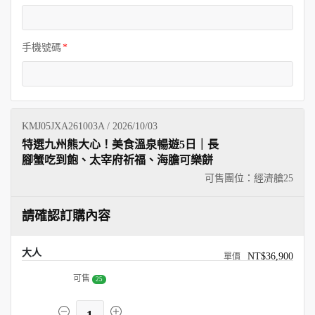
手機號碼
KMJ05JXA261003A / 2026/10/03
特選九州熊大心！美食溫泉暢遊5日｜長
腳蟹吃到飽、太宰府祈福、海膽可樂餅
可售團位：經濟艙
25
請確認訂購內容
大人
NT$36,900
可售
25