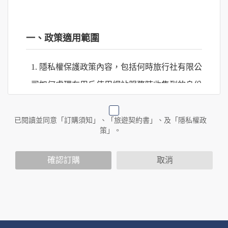
一、政策適用範圍
1. 隱私權保護政策內容，包括何時旅行社有限公
司如何處理在用戶使用網站服務時收集到的身份
識別資料，包括在商業伙伴合作時分享的任何身
份識別資料。
已閱讀並同意「訂購須知」、「旅遊契約書」、及「隱私權政
策」。
2. 隱私權保護政策不適用於何時旅行社有限公司
確認訂購
取消
以外的公司 or 網站群，與非何時旅行社有限公
司所僱用或管理人員。例如您透過何時旅行社有
限公司旗下網站上的廣告廠商連結，這些置放連
結的廠商也可能蒐集您個人的資料。對於您主動