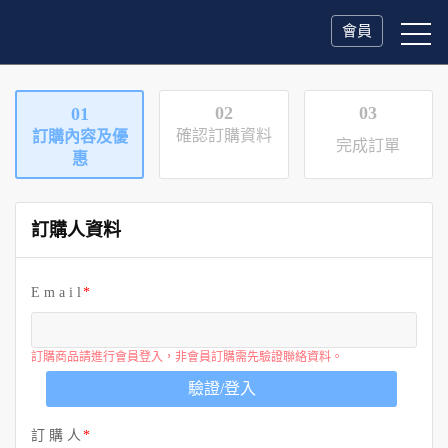
會員
02
03
01
確認訂購資料
訂購內容及優
完成訂單
惠
訂購人資料
E m a i l
訂購商品請進行會員登入，非會員訂購需先驗證聯絡資料。
驗證/登入
訂 購 人