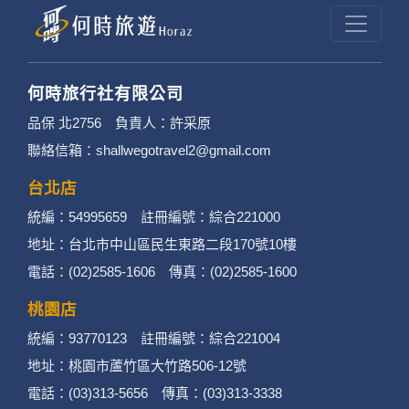
提供的個人資訊，這些廣告廠商或連結網站有其
個別的隱私權保護政策，其資料處理措施不適用
於何時旅行社有限公司隱私權保護政策。
何時旅行社有限公司
3. 您個人在何時旅行社有限公司旗下網站上的聊
品保 北2756 負責人：許采原
聯絡信箱：shallwegotravel2@gmail.com
天室或討論區中任意公開個人資料的行為，在非
經加密的保護下，不適用於何時旅行社有限公司
台北店
統編：54995659 註冊編號：綜合221000
隱私權保護政策。
地址：台北市中山區民生東路二段170號10樓
二、個資蒐集處理利用
電話：(02)2585-1606 傳真：(02)2585-1600
桃園店
1. 蒐集機關名稱：何時旅行社有限公司
統編：93770123 註冊編號：綜合221004
2. 蒐集目的：提供本公司相關服務、行銷、客戶
地址：桃園市蘆竹區大竹路506-12號
電話：(03)313-5656 傳真：(03)313-3338
管理、會員管理及其他與第三人合作之行銷推廣