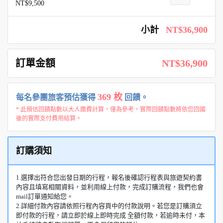
NT$9,500
小計
NT$36,900
訂單金額
NT$36,900
369 枚
每名參團旅客預估獲得
回饋。
* 此預估回饋點數以大人團費計算，僅為參考，實際回饋點數將依您回國
後的實際支付費用結算。
訂購須知
1.選擇出符合您出發日期的行程，報名後確認行程表與旅遊契約書
內容且填寫相關資料，並利用線上付款，完成訂購流程，我們也會
mail訂單通知給您。
2.詳細付款內容請依照行程內容頁中的付款說明。若您是訂購須立
即付款的行程，請立即於線上即時完成 全額付款，若逾時未付，本