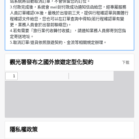
站系統將自動取消訂單，不會保留您的訂位。
3.付款完成後，系統會 mail封付款成功通知信函給您，經專屬服務
人員訂單確認OK後，最晚於出發前三天，提供行程確認單與團體行
程確認文件給您，您也可以在訂單查詢中得知(若行程確認單有變
更，業務人員會於出發前聯絡您)。
4.若有需要『旅行業代收轉付收據』，請通知業務人員郵寄到您指
定寄送地址。
5.取消訂單/退貨依照旅遊契約、金流等相關規定辦理。
觀光署發布之國外旅遊定型化契約
下載
隱私權政策