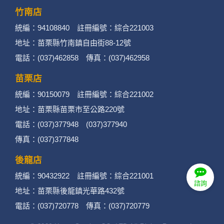
活動。
竹南店
統編：94108840 註冊編號：綜合221003
3. 個人資料類別：
地址：苗栗縣竹南鎮自由街88-12號
辨識個人者(包含但不限於中英文姓名、地
電話：(037)462858 傳真：(037)462958
址、聯絡電話、電子郵件信箱、通訊軟帳
苗栗店
號、社群．媒體帳號、網路平台申請之帳
統編：90150079 註冊編號：綜合221002
號及其他任何可辨識資料本人者等)。
地址：苗栗縣苗栗市至公路220號
電話：(037)377948 (037)377940
辨識財務者(包含但不限於金融機構帳戶之
傳真：(037)377848
號碼與姓名、信用卡號碼、持卡人姓名、
後龍店
信用卡有效期限、個人之其他號碼或帳戶
統編：90432922 註冊編號：綜合221001
等)。
諮詢
地址：苗栗縣後龍鎮光華路432號
政府資料中之辨識者(包含但不限於身分證
電話：(037)720778 傳真：(037)720779
統一編號、護照號碼、護照姓名、護照有