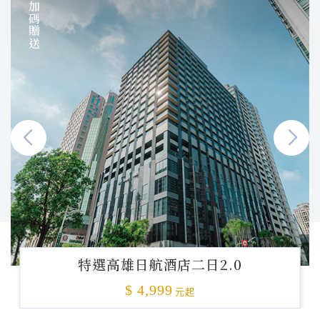
加碼贈送
特選高雄日航酒店二日2.0
$ 4,999
元起