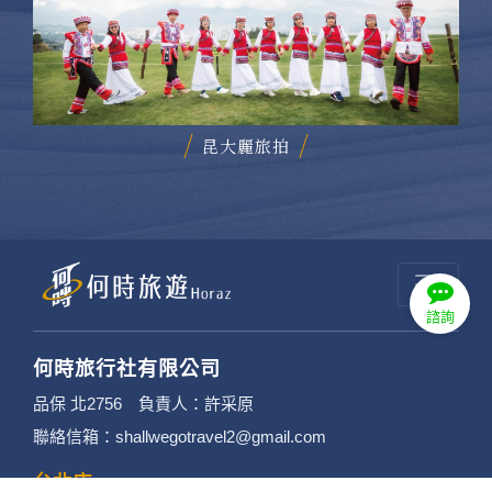
昆大麗旅拍
諮詢
何時旅行社有限公司
品保 北2756 負責人：許采原
聯絡信箱：shallwegotravel2@gmail.com
台北店