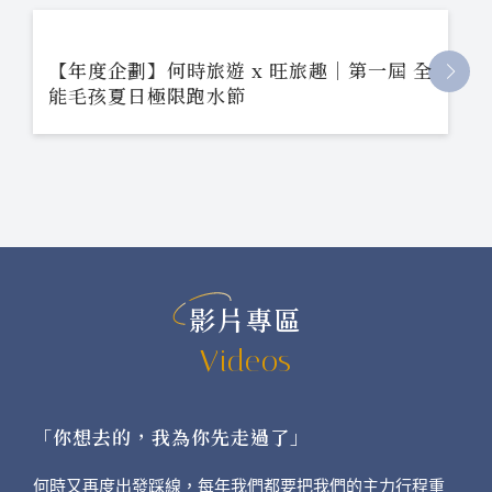
【年度企劃】何時旅遊 x 旺旅趣｜第一屆 全
能毛孩夏日極限跑水節
影片專區
Videos
「你想去的，我為你先走過了」
何時又再度出發踩線，每年我們都要把我們的主力行程重