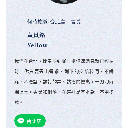
何時旅遊-台北店 店長
黃貫銘
Yellow
我們在台北，節奏快到咖啡還沒涼消息就已經過
時。你只要丟出需求，剩下的交給我們，不繞
路、不廢話，該訂的票、該搶的優惠，一刀切好
端上桌。專業和俐落，在這裡是基本款，不用多
說。
台北店