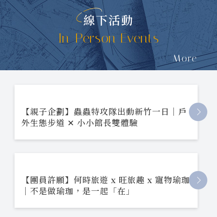
線下活動
In-Person Events
More
【親子企劃】蟲蟲特攻隊出動新竹一日｜戶
外生態步道 ✕ 小小館長雙體驗
【團員許願】何時旅遊 x 旺旅趣 x 寵物瑜珈
｜不是做瑜珈，是一起「在」