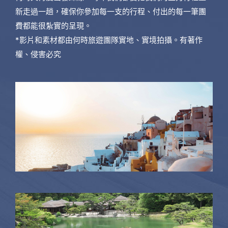
新走過一趟，確保你參加每一支的行程、付出的每一筆團
費都能很紮實的呈現。
*影片和素材都由何時旅遊團隊實地、實境拍攝。有著作
權、侵害必究