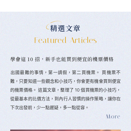
精選文章
Featured Articles
學會這 10 招，新手也能買到便宜的機票價格
󠀠出國最難的事情，第一請假，第二買機票。 󠀠買機票不
難，只要知道一些觀念和小技巧，你會更有機會買到便宜
的機票價格。 這篇文章，整理了 10 個買機票的小技巧，
從最基本的比價方法，到內行人習慣的操作策略，讓你在
下次出發前，少一點遲疑，多一點從容。