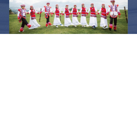
昆大麗旅拍
何時旅行社有限公司
品保 北2756 負責人：許采原
聯絡信箱：shallwegotravel2@gmail.com
台北店