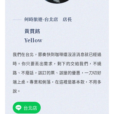
何時旅遊-台北店 店長
黃貫銘
Yellow
我們在台北，節奏快到咖啡還沒涼消息就已經過
時。你只要丟出需求，剩下的交給我們，不繞
路、不廢話，該訂的票、該搶的優惠，一刀切好
端上桌。專業和俐落，在這裡是基本款，不用多
說。
台北店