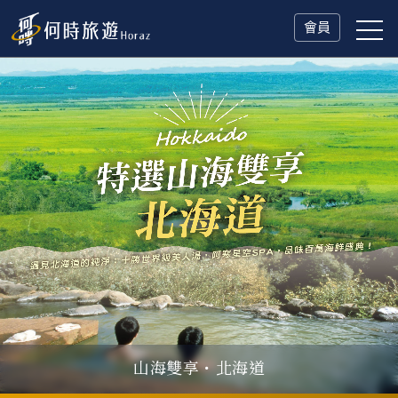
會員
山海雙享・北海道
父親節．限時特別企劃
一人旅行Solo Travel