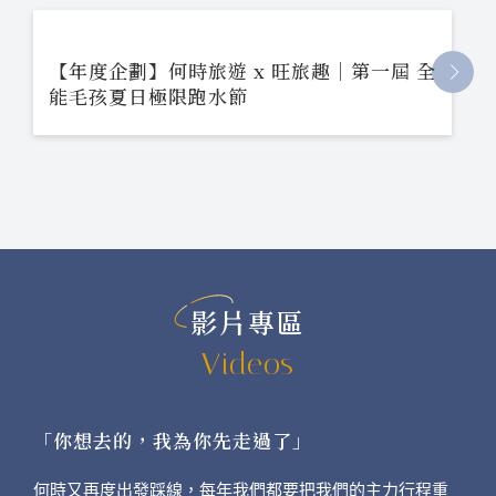
【年度企劃】何時旅遊 x 旺旅趣｜第一屆 全
能毛孩夏日極限跑水節
影片專區
Videos
「你想去的，我為你先走過了」
何時又再度出發踩線，每年我們都要把我們的主力行程重