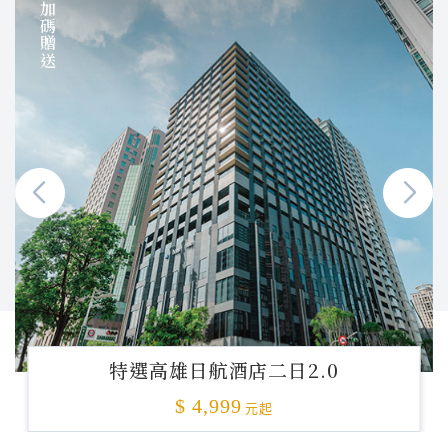
加碼贈送
特選高雄日航酒店二日2.0
$ 4,999
元起