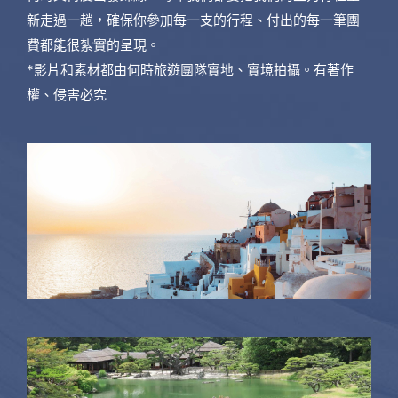
新走過一趟，確保你參加每一支的行程、付出的每一筆團
費都能很紮實的呈現。
*影片和素材都由何時旅遊團隊實地、實境拍攝。有著作
權、侵害必究