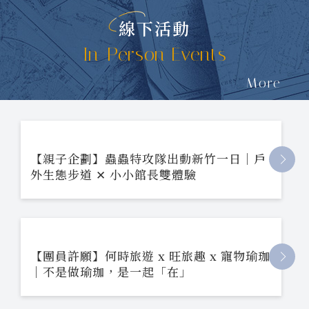
線下活動
In-Person Events
More
【親子企劃】蟲蟲特攻隊出動新竹一日｜戶
外生態步道 ✕ 小小館長雙體驗
【團員許願】何時旅遊 x 旺旅趣 x 寵物瑜珈
｜不是做瑜珈，是一起「在」