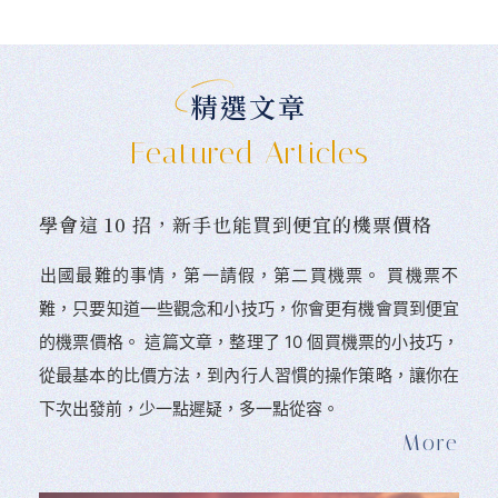
精選文章
Featured Articles
學會這 10 招，新手也能買到便宜的機票價格
󠀠出國最難的事情，第一請假，第二買機票。 󠀠買機票不
難，只要知道一些觀念和小技巧，你會更有機會買到便宜
的機票價格。 這篇文章，整理了 10 個買機票的小技巧，
從最基本的比價方法，到內行人習慣的操作策略，讓你在
下次出發前，少一點遲疑，多一點從容。