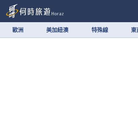
歐洲
美加紐澳
特殊線
東