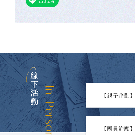
台北店
線下活動
In-Person Events
【親子企劃】
【團員許願】