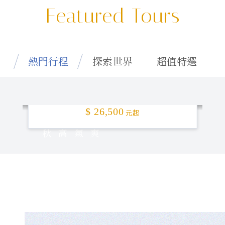
Featured Tours
熱門行程
探索世界
超值特選
特選釜山「楓」頂！5日
$ 26,500
元起
秋高氣爽