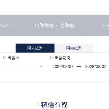
ravel
山海雙享・北海道
冬
國外旅遊
國內旅遊
出發地
出發期間
精選行程