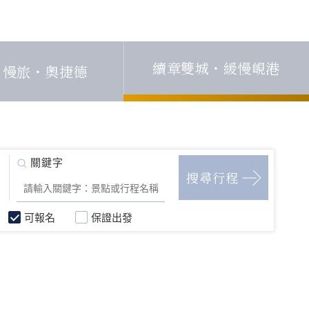
續章雙城・緩慢峴港
日慢旅・奧捷德
可報名
保證出發