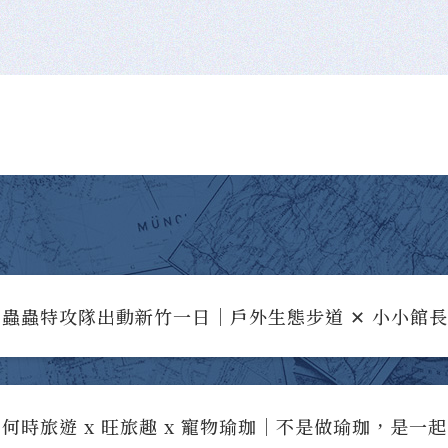
蟲蟲特攻隊出動新竹一日｜戶外生態步道 ✕ 小小館
何時旅遊 x 旺旅趣 x 寵物瑜珈｜不是做瑜珈，是一