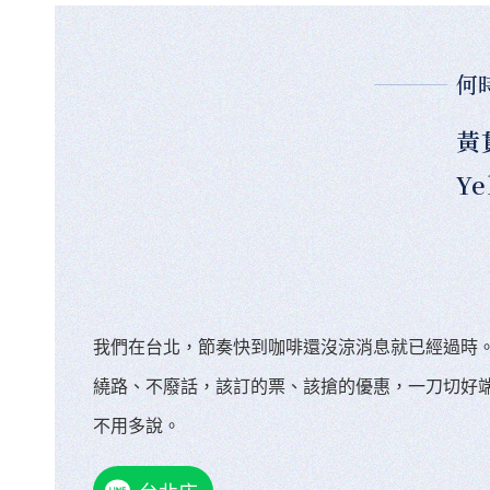
何
黃
Ye
我們在台北，節奏快到咖啡還沒涼消息就已經過時
繞路、不廢話，該訂的票、該搶的優惠，一刀切好
不用多說。