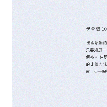
學會這 
󠀠出國最
只要知道一
價格。 這
的比價方
前，少一點