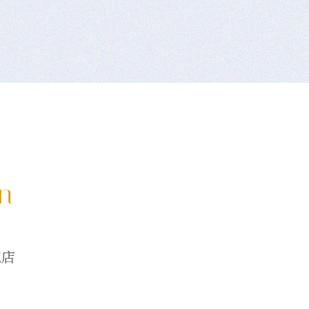
on
龍店