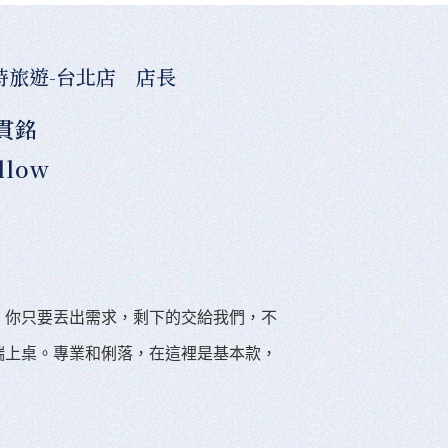
時旅遊-台北店 店長
貫銘
llow
。你只要丟出需求，剩下的交給我們，不
端上桌。專業和俐落，在這裡是基本款，