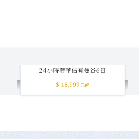
24小時奢華佔有曼谷6日
$ 18,999
元起
不准客訴