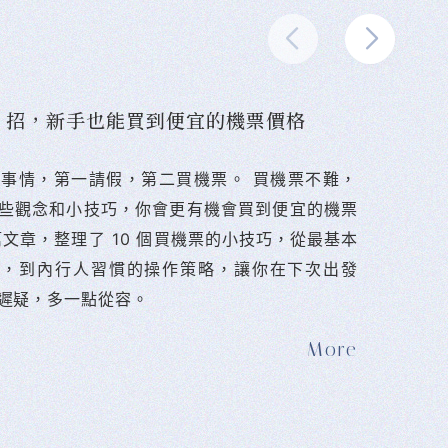
10 招，新手也能買到便宜的機票價格
難的事情，第一請假，第二買機票。 󠀠買機票不難，
些觀念和小技巧，你會更有機會買到便宜的機票
篇文章，整理了 10 個買機票的小技巧，從最基本
法，到內行人習慣的操作策略，讓你在下次出發
遲疑，多一點從容。