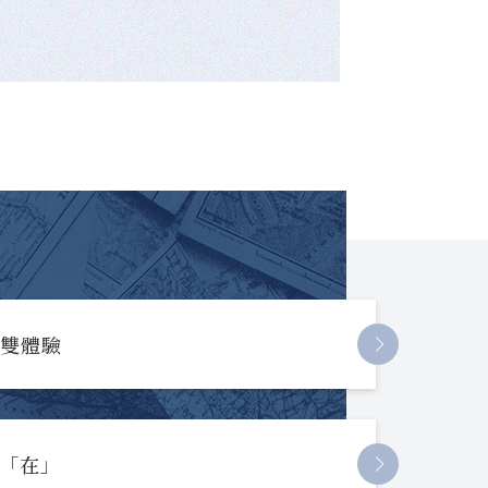
長雙體驗
起「在」