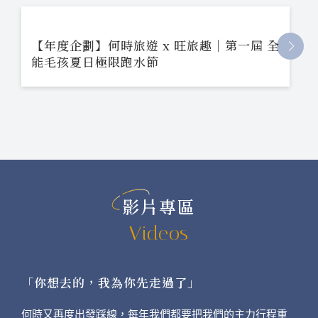
【年度企劃】何時旅遊 x 旺旅趣｜第一屆 全
能毛孩夏日極限跑水節
影片專區
Videos
「你想去的，我為你先走過了」
何時又再度出發踩線，每年我們都要把我們的主力行程重