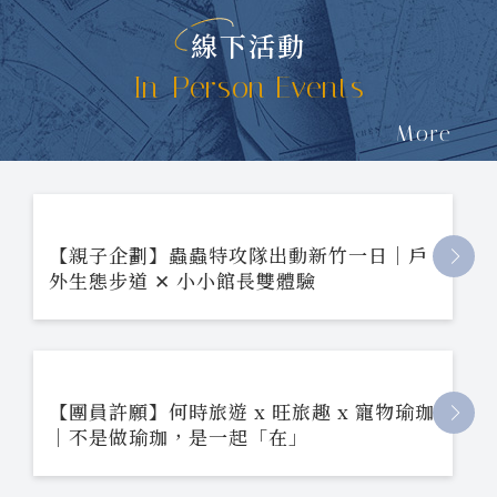
線下活動
In-Person Events
More
【親子企劃】蟲蟲特攻隊出動新竹一日｜戶
外生態步道 ✕ 小小館長雙體驗
【團員許願】何時旅遊 x 旺旅趣 x 寵物瑜珈
｜不是做瑜珈，是一起「在」