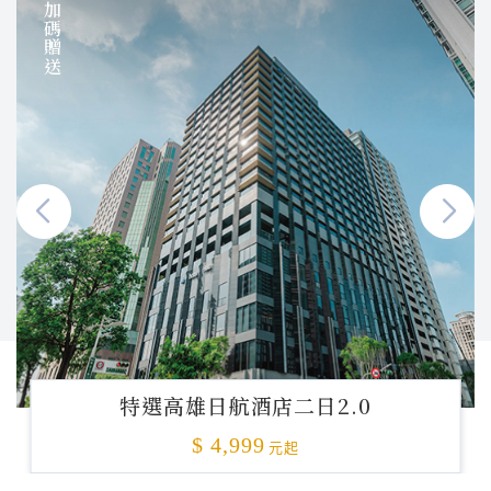
加碼贈送
特選高雄日航酒店二日2.0
$ 4,999
元起