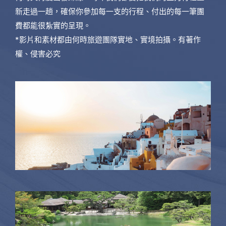
新走過一趟，確保你參加每一支的行程、付出的每一筆團
費都能很紮實的呈現。
*影片和素材都由何時旅遊團隊實地、實境拍攝。有著作
權、侵害必究