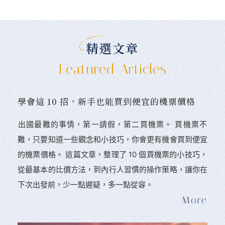
精選文章
Featured Articles
學會這 10 招，新手也能買到便宜的機票價格
󠀠出國最難的事情，第一請假，第二買機票。 󠀠買機票不
難，只要知道一些觀念和小技巧，你會更有機會買到便宜
的機票價格。 這篇文章，整理了 10 個買機票的小技巧，
從最基本的比價方法，到內行人習慣的操作策略，讓你在
下次出發前，少一點遲疑，多一點從容。