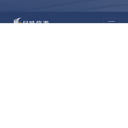
何時旅行社有限公司
品保 北2756 負責人：許采原
聯絡信箱：shallwegotravel2@gmail.com
台北店
統編：54995659 註冊編號：綜合221000
地址：台北市中山區民生東路二段170號10樓
電話：(02)2585-1606 傳真：(02)2585-1600
桃園店
統編：93770123 註冊編號：綜合221004