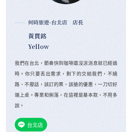
何時旅遊-台北店 店長
黃貫銘
Yellow
我們在台北，節奏快到咖啡還沒涼消息就已經過
時。你只要丟出需求，剩下的交給我們，不繞
路、不廢話，該訂的票、該搶的優惠，一刀切好
端上桌。專業和俐落，在這裡是基本款，不用多
說。
台北店