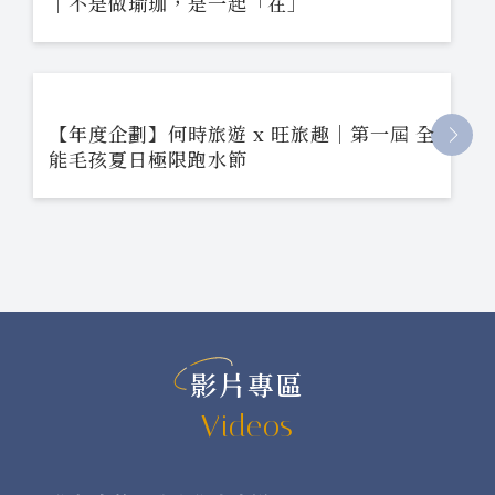
｜不是做瑜珈，是一起「在」
【年度企劃】何時旅遊 x 旺旅趣｜第一屆 全
能毛孩夏日極限跑水節
影片專區
Videos