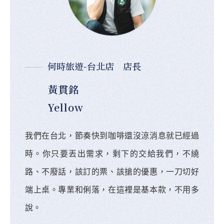
何時旅遊-台北店 店長
黃貫銘
Yellow
我們在台北，節奏快到咖啡還沒涼消息就已經過
時。你只要丟出需求，剩下的交給我們，不繞
路、不廢話，該訂的票、該搶的優惠，一刀切好
端上桌。專業和俐落，在這裡是基本款，不用多
說。