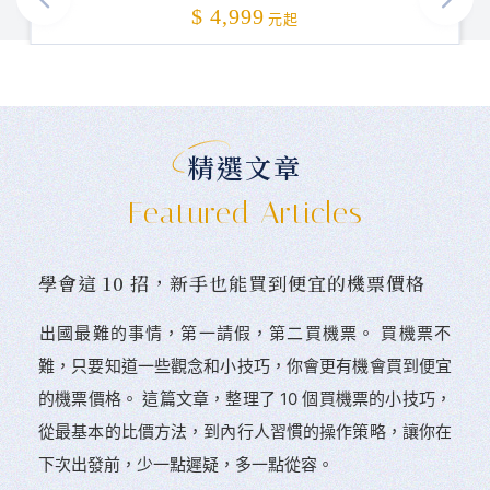
加碼贈送
$ 4,999
元起
精選文章
Featured Articles
學會這 10 招，新手也能買到便宜的機票價格
󠀠出國最難的事情，第一請假，第二買機票。 󠀠買機票不
難，只要知道一些觀念和小技巧，你會更有機會買到便宜
的機票價格。 這篇文章，整理了 10 個買機票的小技巧，
從最基本的比價方法，到內行人習慣的操作策略，讓你在
下次出發前，少一點遲疑，多一點從容。