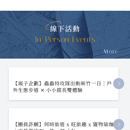
線下活動
In-Person Events
More
【親子企劃】蟲蟲特攻隊出動新竹一日｜戶
外生態步道 ✕ 小小館長雙體驗
【團員許願】何時旅遊 x 旺旅趣 x 寵物瑜珈