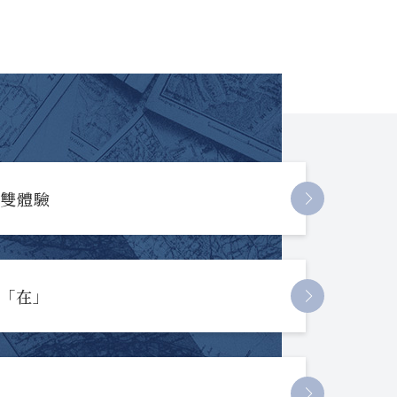
長雙體驗
起「在」
節