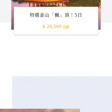
特選釜山「楓」頂！5日
$ 26,500
元起