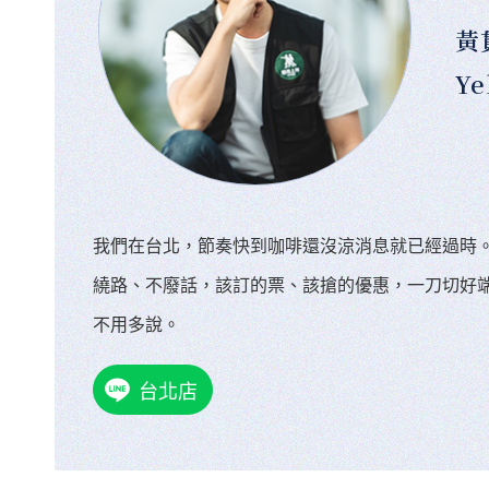
黃
Ye
我們在台北，節奏快到咖啡還沒涼消息就已經過時
繞路、不廢話，該訂的票、該搶的優惠，一刀切好
不用多說。
台北店