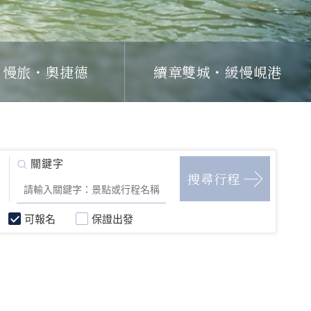
日慢旅・奧捷德
續章雙城・緩慢峴港
可報名
保證出發