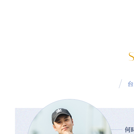
S
台
何