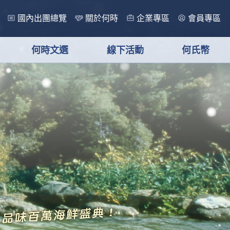
國內出團總覽
關於何時
企業專區
會員專區
何時文選
線下活動
何氏幣