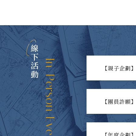
線下活動
In-Person Events
【親子企劃】
【團員許願】
【年度企劃】