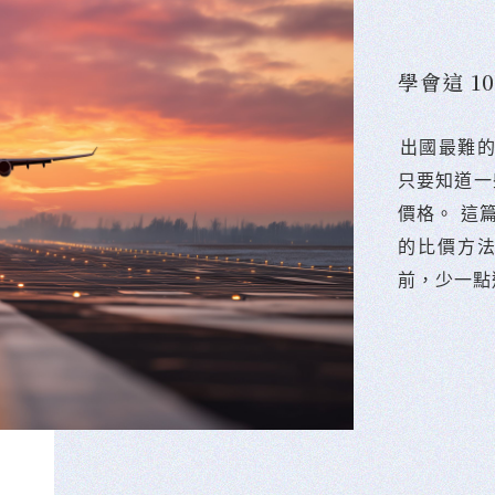
學會這 
󠀠出國最
只要知道一
價格。 這
的比價方
前，少一點