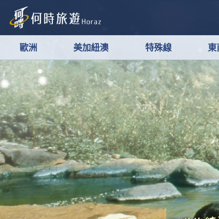
歐洲
美加紐澳
特殊線
東