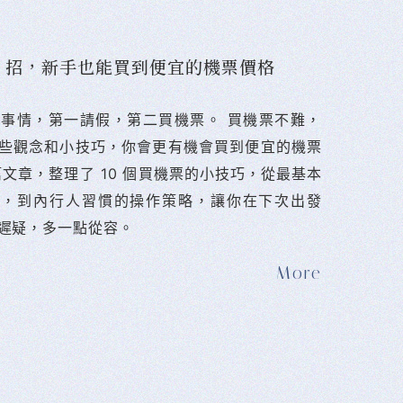
10 招，新手也能買到便宜的機票價格
難的事情，第一請假，第二買機票。 󠀠買機票不難，
些觀念和小技巧，你會更有機會買到便宜的機票
篇文章，整理了 10 個買機票的小技巧，從最基本
法，到內行人習慣的操作策略，讓你在下次出發
遲疑，多一點從容。