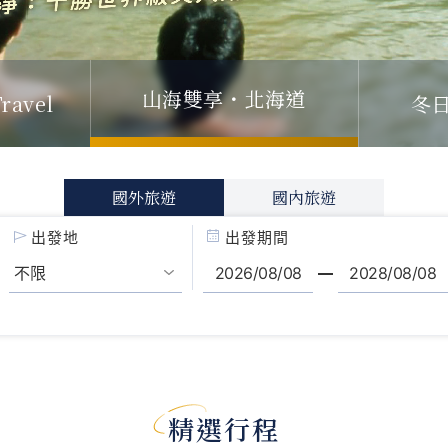
冬
山海雙享・北海道
ravel
國外旅遊
國內旅遊
出發地
出發期間
精選行程