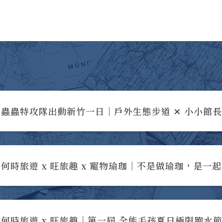
蟲蟲特攻隊出動新竹一日｜戶外生態步道 ✕ 小小館
何時旅遊 x 旺旅趣 x 寵物瑜珈｜不是做瑜珈，是一
何時旅遊 x 旺旅趣｜第一屆 全能毛孩夏日極限跑水