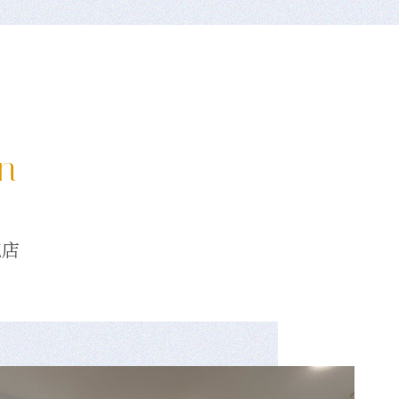
on
龍店