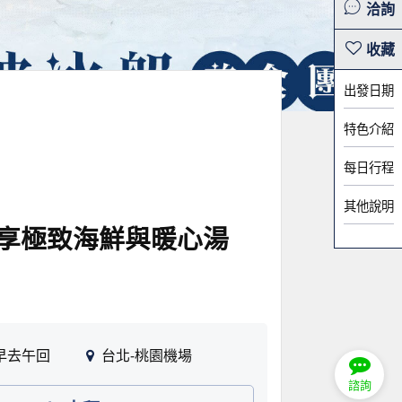
洽詢
出發日期
特色介紹
每日行程
其他說明
享極致海鮮與暖心湯
早去午回
台北-桃園機場
諮詢