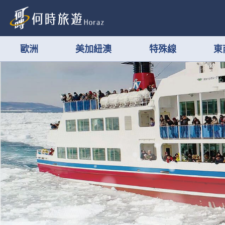
歐洲
美加紐澳
特殊線
東