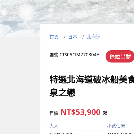
首頁
日本
北海道
團號 CTS05CIM270304A
保證出發
特選北海道破冰船美
泉之戀
NT$53,900
售價
起
大人
小孩佔床