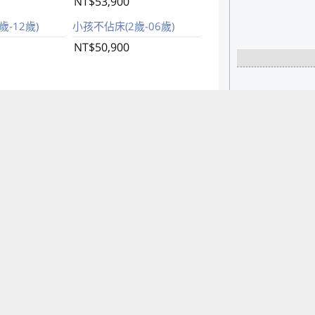
NT$53,900
-12歲)
小孩不佔床(2歲-06歲)
NT$50,900
程表列住宿、餐食、活動,含國內外機場稅,含
出發日期