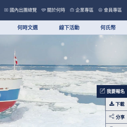
國內出團總覽
關於何時
企業專區
會員專區
何時文選
線下活動
何氏幣
我要報名
下載
分享