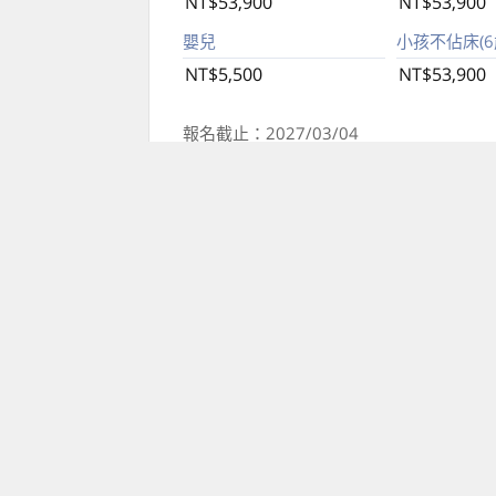
NT$53,900
NT$53,900
嬰兒
小孩不佔床(6歲
NT$5,500
NT$53,900
報名截止：2027/03/04
成團人數：16人
每人訂金：NT$15,000
包含項目：遊覽車巴士、旅遊責任保險、行
燃油附加費,含固定點機場接送,含小費
不含項目：不含行李超重費