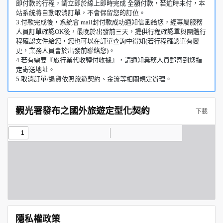
即付款的行程，請立即於線上即時完成 全額付款，若逾時未付，本
站系統將自動取消訂單，不會保留您的訂位。
3.付款完成後，系統會 mail封付款成功通知信函給您，經專屬服務
人員訂單確認OK後，最晚於出發前三天，提供行程確認單與團體行
程確認文件給您，您也可以在訂單查詢中得知(若行程確認單有變
更，業務人員會於出發前聯絡您)。
4.若有需要『旅行業代收轉付收據』，請通知業務人員郵寄到您指
定寄送地址。
5.取消訂單/退貨依照旅遊契約、金流等相關規定辦理。
觀光署發布之國外旅遊定型化契約
下載
隱私權政策