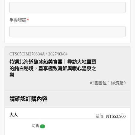
手機號碼
CTS05CIM270304A / 2027/03/04
特選北海道破冰船美食團｜尋訪大地盡頭
的純白秘境，盡享極致海鮮與暖心湯泉之
戀
可售團位：經濟艙
9
請確認訂購內容
大人
NT$53,900
可售
9