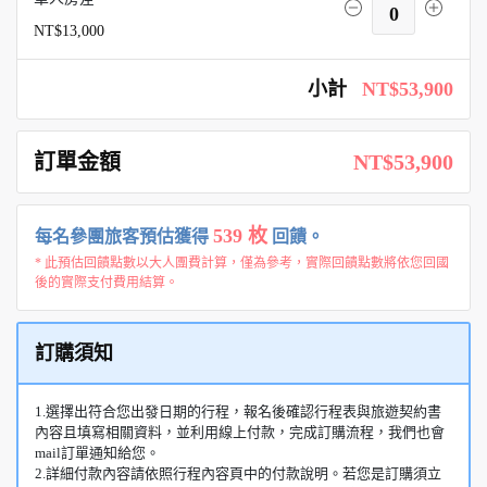
0
NT$13,000
小計
NT$53,900
訂單金額
NT$53,900
539 枚
每名參團旅客預估獲得
回饋。
* 此預估回饋點數以大人團費計算，僅為參考，實際回饋點數將依您回國
後的實際支付費用結算。
訂購須知
1.選擇出符合您出發日期的行程，報名後確認行程表與旅遊契約書
內容且填寫相關資料，並利用線上付款，完成訂購流程，我們也會
mail訂單通知給您。
2.詳細付款內容請依照行程內容頁中的付款說明。若您是訂購須立