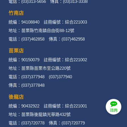
電話：(03)313-5656 傳真：(03)313-3338
管理、會員管理及其他與第三人合作之行銷推廣
活動。
竹南店
統編：94108840 註冊編號：綜合221003
3. 個人資料類別：
地址：苗栗縣竹南鎮自由街88-12號
辨識個人者(包含但不限於中英文姓名、地
電話：(037)462858 傳真：(037)462958
址、聯絡電話、電子郵件信箱、通訊軟帳
苗栗店
號、社群．媒體帳號、網路平台申請之帳
統編：90150079 註冊編號：綜合221002
號及其他任何可辨識資料本人者等)。
地址：苗栗縣苗栗市至公路220號
電話：(037)377948 (037)377940
辨識財務者(包含但不限於金融機構帳戶之
傳真：(037)377848
號碼與姓名、信用卡號碼、持卡人姓名、
後龍店
信用卡有效期限、個人之其他號碼或帳戶
統編：90432922 註冊編號：綜合221001
等)。
諮詢
地址：苗栗縣後龍鎮光華路432號
政府資料中之辨識者(包含但不限於身分證
電話：(037)720778 傳真：(037)720779