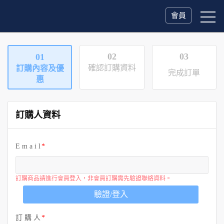
會員
02
03
01
確認訂購資料
訂購內容及優
完成訂單
惠
訂購人資料
E m a i l
訂購商品請進行會員登入，非會員訂購需先驗證聯絡資料。
驗證/登入
訂 購 人