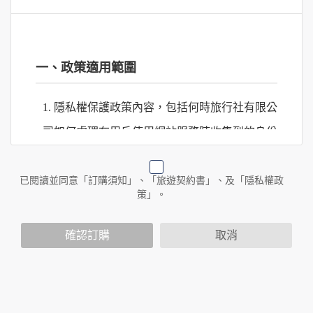
一、政策適用範圍
1. 隱私權保護政策內容，包括何時旅行社有限公
司如何處理在用戶使用網站服務時收集到的身份
識別資料，包括在商業伙伴合作時分享的任何身
份識別資料。
已閱讀並同意「訂購須知」、「旅遊契約書」、及「隱私權政
策」。
2. 隱私權保護政策不適用於何時旅行社有限公司
確認訂購
取消
以外的公司 or 網站群，與非何時旅行社有限公
司所僱用或管理人員。例如您透過何時旅行社有
限公司旗下網站上的廣告廠商連結，這些置放連