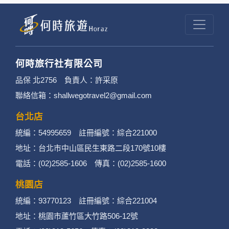
結的廠商也可能蒐集您個人的資料。對於您主動
提供的個人資訊，這些廣告廠商或連結網站有其
個別的隱私權保護政策，其資料處理措施不適用
於何時旅行社有限公司隱私權保護政策。
何時旅行社有限公司
3. 您個人在何時旅行社有限公司旗下網站上的聊
品保 北2756 負責人：許采原
聯絡信箱：shallwegotravel2@gmail.com
天室或討論區中任意公開個人資料的行為，在非
經加密的保護下，不適用於何時旅行社有限公司
台北店
統編：54995659 註冊編號：綜合221000
隱私權保護政策。
地址：台北市中山區民生東路二段170號10樓
二、個資蒐集處理利用
電話：(02)2585-1606 傳真：(02)2585-1600
桃園店
1. 蒐集機關名稱：何時旅行社有限公司
統編：93770123 註冊編號：綜合221004
2. 蒐集目的：提供本公司相關服務、行銷、客戶
地址：桃園市蘆竹區大竹路506-12號